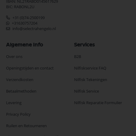
IBAN: NL21RABO0145617629
BIC: RABONL2U
+31 (0)74-2500199
+31630757204
info@selectrahengelo.nl
Algemene Info
Services
Over ons
B2B
Openingstijden en contact
Nilfiskservice FAQ
Verzendkosten
Nilfisk Tekeningen
Betaalmethoden
Nilfisk Service
Levering
Nilfisk Reparatie Formulier
Privacy Policy
Ruilen en Retourneren