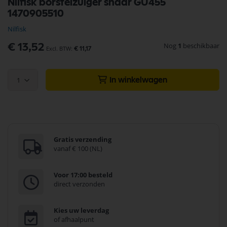
Nilfisk borstelzuiger snaar GU455
naar
1470905510
het
begin
Nilfisk
van
de
Nog
1
beschikbaar
€ 13,52
€ 11,17
afbeeldingen-
gallerij
1
In winkelwagen
Gratis verzending
vanaf € 100 (NL)
Voor 17:00 besteld
direct verzonden
Kies uw leverdag
of afhaalpunt