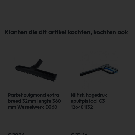
Klanten die dit artikel kochten, kochten ook
m
Parket zuigmond extra
Nilfisk hogedruk
breed 32mm lengte 360
spuitpistool G3
mm Wesselwerk D360
126481132