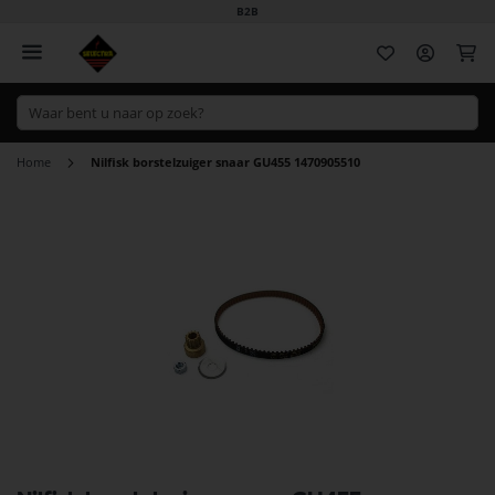
B2B
Wi
Home
Nilfisk borstelzuiger snaar GU455 1470905510
Ga
naar
het
einde
van
de
afbeeldingen-
gallerij
Ga