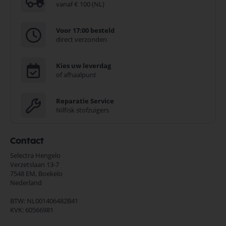
vanaf € 100 (NL)
Voor 17:00 besteld
direct verzonden
Kies uw leverdag
of afhaalpunt
Reparatie Service
Nilfisk stofzuigers
Contact
Selectra Hengelo
Verzetslaan 13-7
7548 EM,
Boekelo
Nederland
BTW: NL001406482B41
KVK: 60566981