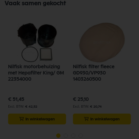
Vaak samen gekocht
Nilfisk motorbehuizing
Nilfisk filter fleece
met Hepafilter King/ GM
GD930/VP930
22354000
1403260500
€ 51,45
€ 25,10
€ 42,52
€ 20,74
In winkelwagen
In winkelwagen