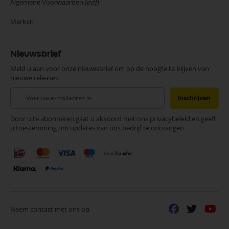
Algemene Voorwaarden
(pdf)
Merken
Nieuwsbrief
Meld u aan voor onze nieuwsbrief om op de hoogte te blijven van
nieuwe releases.
Abonneer
Inschrijven
u
op
Door u te abonneren gaat u akkoord met ons privacybeleid en geeft
onze
u toestemming om updates van ons bedrijf te ontvangen.
nieuwsbrief
Neem contact met ons op