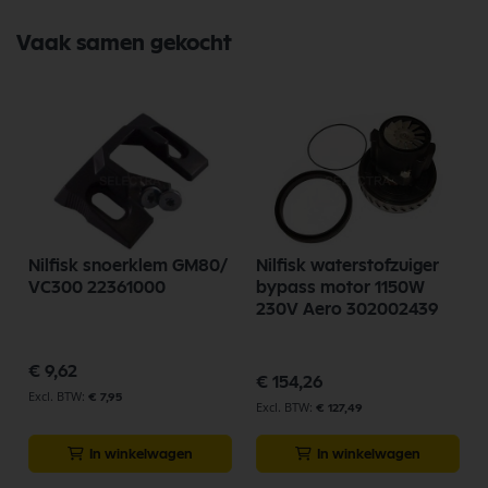
Vaak samen gekocht
Nilfisk snoerklem GM80/
Nilfisk waterstofzuiger
VC300 22361000
bypass motor 1150W
230V Aero 302002439
€ 9,62
€ 154,26
€ 7,95
€ 127,49
In winkelwagen
In winkelwagen