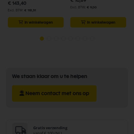
€ 10,89
€ 143,40
€ 9,00
€ 118,51
In winkelwagen
In winkelwagen
We staan klaar om u te helpen
Neem contact met ons op
Gratis verzending
vanaf € 100 (NL)