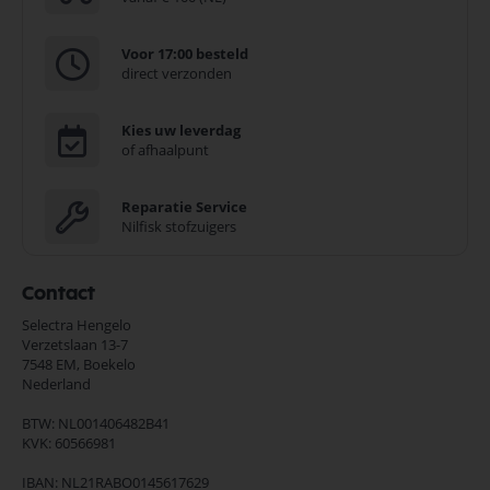
Voor 17:00 besteld
direct verzonden
Kies uw leverdag
of afhaalpunt
Reparatie Service
Nilfisk stofzuigers
Contact
Selectra Hengelo
Verzetslaan 13-7
7548 EM,
Boekelo
Nederland
BTW: NL001406482B41
KVK: 60566981
IBAN: NL21RABO0145617629