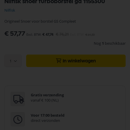
Nilfisk snoer turboborstel ga 1155300
naar
het
Nilfisk
begin
van
Origineel Snoer voor borstel GS Compleet
de
afbeeldingen-
Speciale
€ 57,77
gallerij
€ 74,21
€ 47,74
€ 61,33
prijs
Nog
1
beschikbaar
1
In winkelwagen
Gratis verzending
vanaf € 100 (NL)
Voor 17:00 besteld
direct verzonden