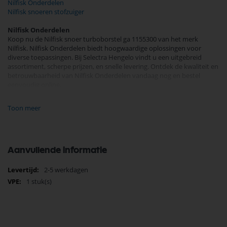
Nilfisk Onderdelen
Nilfisk snoeren stofzuiger
Nilfisk Onderdelen
Koop nu de Nilfisk snoer turboborstel ga 1155300 van het merk
Nilfisk. Nilfisk Onderdelen biedt hoogwaardige oplossingen voor
diverse toepassingen. Bij Selectra Hengelo vindt u een uitgebreid
assortiment, scherpe prijzen, en snelle levering. Ontdek de kwaliteit en
betrouwbaarheid van Nilfisk Onderdelen vandaag nog en bestel
eenvoudig online.
Bekijk meer Nilfisk Onderdelen
Toon meer
Aanvullende informatie
Meer
2-5 werkdagen
informatie
1 stuk(s)