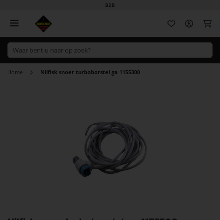
B2B
Wi
Home
Nilfisk snoer turboborstel ga 1155300
Ga
naar
het
einde
van
de
afbeeldingen-
gallerij
Ga