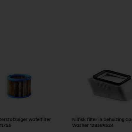
terstofzuiger wafelfilter
Nilfisk filter in behuizing C
Attix / SQ 11753
Washer 128389324