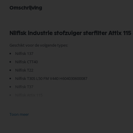
Omschrijving
Nilfisk industrie stofzuiger sterfilter Attix 
Geschikt voor de volgende types:
Nilfisk 137
Nilfisk CTT40
Nilfisk T22
Nilfisk T30S L50 FM V440 H604030600087
Nilfisk T37
Nilfisk Attix 115
Nilfisk Attix 125
Nilfisk Attix 145
Toon meer
Nilfisk Attix 155
Nilfisk CTS 22