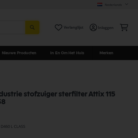
Nederlands
Zoeken
Win
Verlanglijst
Inloggen
Nieuwe Producten
In En Om Het Huis
Merken
dustrie stofzuiger sterfilter Attix 115
38
 D460 L CLASS