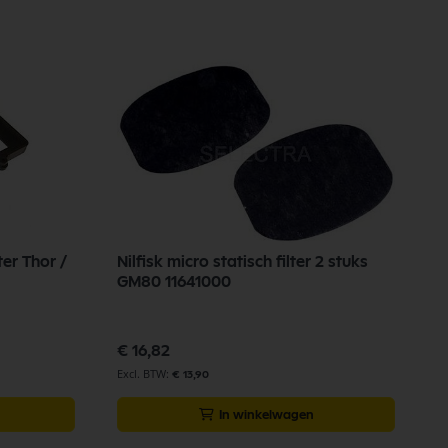
ter Thor /
Nilfisk micro statisch filter 2 stuks
GM80 11641000
€ 16,82
€ 13,90
In winkelwagen