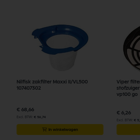
Nilfisk zakfilter Maxxi II/VL500
Viper fil
107407302
stofzuiger
vp100 go
€ 68,66
€ 6,26
€ 56,74
€ 5,
In winkelwagen