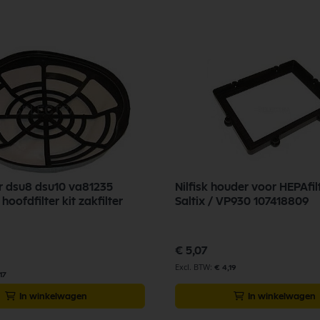
ter dsu8 dsu10 va81235
Nilfisk houder voor HEPAfil
 hoofdfilter kit zakfilter
Saltix / VP930 107418809
€ 5,07
€ 4,19
17
In winkelwagen
In winkelwagen