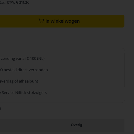
€ 211,26
In winkelwagen
erzending
vanaf € 100 (NL)
00 besteld
direct verzonden
leverdag
of afhaalpunt
 Service
Nilfisk stofzuigers
8
Overig