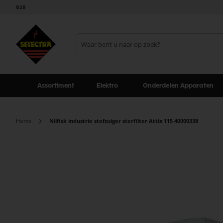
B2B
Assortiment
Elektro
Onderdelen Apparaten
Home
Nilfisk industrie stofzuiger sterfilter Attix 115 40000338
Ga
naar
het
einde
van
de
afbeeldingen-
gallerij