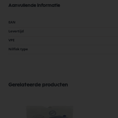
Nilfisk CTS40
Aanvullende informatie
Nilfisk S2
Nilfisk S3
Meer
EAN
informatie
Levertijd
VPE
Nilfisk type
Gerelateerde producten