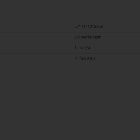
5711141012863
2-5 werkdagen
1 stuk(s)
Nilfisk Attix