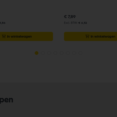
€ 7,89
8,86
€ 6,52
In winkelwagen
In winkelwagen
lpen