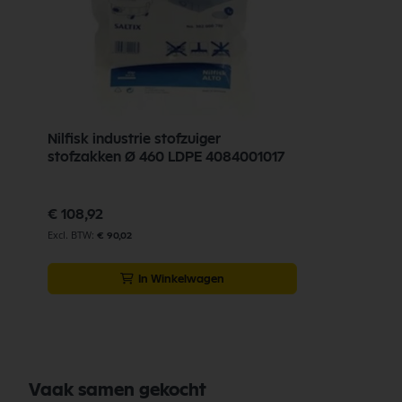
Nilfisk industrie stofzuiger
stofzakken Ø 460 LDPE 4084001017
€ 108,92
€ 90,02
In Winkelwagen
Vaak samen gekocht