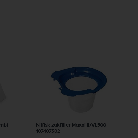
ombi
Nilfisk zakfilter Maxxi II/VL500
N
107407302
c
G