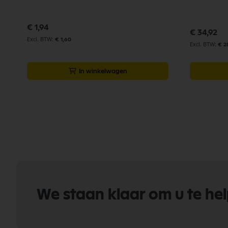
€ 1,94
€ 34,92
€ 1,60
€ 2
In winkelwagen
We staan klaar om u te he