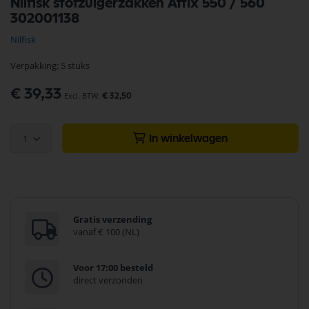
Nilfisk stofzuigerzakken Attix 550 / 560
naar
302001138
het
begin
Nilfisk
van
de
Verpakking: 5 stuks
afbeeldingen-
gallerij
€ 39,33
€ 32,50
1
In winkelwagen
Gratis verzending
vanaf € 100 (NL)
Voor 17:00 besteld
direct verzonden