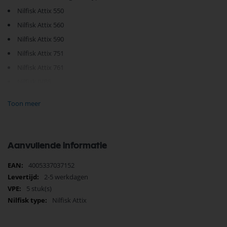
Nilfisk Attix 550
Nilfisk Attix 560
Nilfisk Attix 590
Nilfisk Attix 751
Nilfisk Attix 761
Nilfisk IVB5
Nilfisk IVB7
Toon meer
Je vindt dit product in;
Nilfisk Onderdelen
Nilfisk Stofzakken Professioneel
Nilfisk stofzuigerzak
Aanvullende informatie
Nilfisk Stofzakken Semi-Prof
Zoeken op type Nilfisk stofzuiger
Meer
4005337037152
Nilfisk Nat-Droogzuigers onderdelen
informatie
2-5 werkdagen
Nilfisk Stofzuiger op Productgroep
5 stuk(s)
Stofzuigerzak
Nilfisk Attix
Nilfisk Attix
Stofzuigerzak