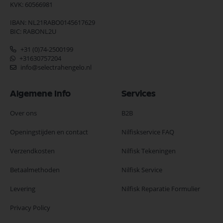
KVK: 60566981
IBAN: NL21RABO0145617629
BIC: RABONL2U
+31 (0)74-2500199
+31630757204
info@selectrahengelo.nl
Algemene Info
Services
Over ons
B2B
Openingstijden en contact
Nilfiskservice FAQ
Verzendkosten
Nilfisk Tekeningen
Betaalmethoden
Nilfisk Service
Levering
Nilfisk Reparatie Formulier
Privacy Policy