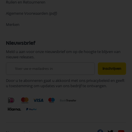
Ruilen en Retourneren
Algemene Voorwaarden
(pdf)
Merken
Nieuwsbrief
Meld u aan voor onze nieuwsbrief om op de hoogte te blijven van
nieuwe releases.
Abonneer
Inschrijven
u
op
Door u te abonneren gaat u akkoord met ons privacybeleid en geeft
onze
u toestemming om updates van ons bedrijf te ontvangen.
nieuwsbrief