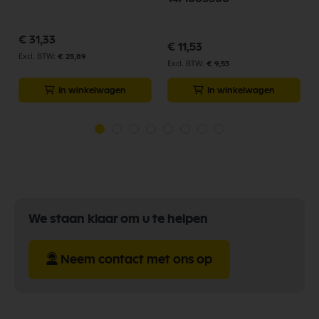
p
€ 31,33
€ 11,53
€ 25,89
€ 9,53
In winkelwagen
In winkelwagen
We staan klaar om u te helpen
Neem contact met ons op