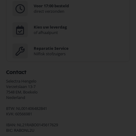
Voor 17:00 besteld
direct verzonden
Kies uw leverdag
of afhaalpunt
Reparatie Service
Nilfisk stofzuigers
Contact
Selectra Hengelo
Verzetslaan 13-7
7548 EM,
Boekelo
Nederland
BTW: NL001406482B41
KVK: 60566981
IBAN: NL21RABO0145617629
BIC: RABONL2U