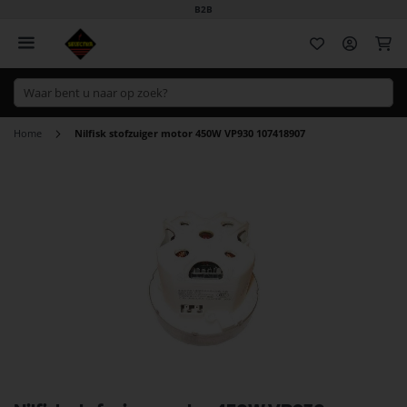
B2B
Wi
Home
Nilfisk stofzuiger motor 450W VP930 107418907
Ga
naar
het
einde
van
de
afbeeldingen-
gallerij
Ga