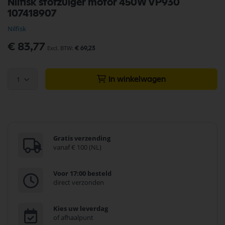
Nilfisk stofzuiger motor 450W VP930
naar
107418907
het
begin
Nilfisk
van
de
€ 83,77
€ 69,23
afbeeldingen-
gallerij
1
In winkelwagen
Gratis verzending
vanaf € 100 (NL)
Voor 17:00 besteld
direct verzonden
Kies uw leverdag
of afhaalpunt