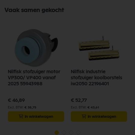
Vaak samen gekocht
Nilfisk stofzuiger motor
Nilfisk industrie
VP300/ VP400 vanaf
stofzuiger koolborstels
2025 55943988
iw2050 22196401
€ 46,89
€ 52,77
€ 38,75
€ 43,61
In winkelwagen
In winkelwagen