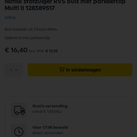
Nilfisk stofzuiger RVS buis met parkeerclip
naar
Multi II 128389517
het
begin
Nilfisk
van
de
Buis bestaat uit 2 losse delen.
afbeeldingen-
gallerij
Geleverd met parkeerclip
€ 16,40
€ 13,55
1
In winkelwagen
Gratis verzending
vanaf € 100 (NL)
Voor 17:00 besteld
direct verzonden