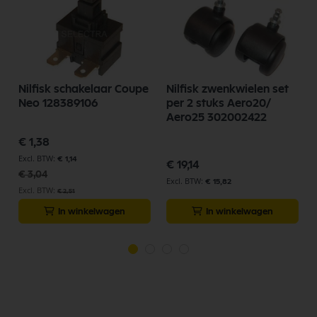
Nilfisk schakelaar Coupe
Nilfisk zwenkwielen set
Neo 128389106
per 2 stuks Aero20/
Aero25 302002422
Speciale
€ 1,38
prijs
p
€ 1,14
€ 19,14
€ 3,04
€ 15,82
€ 2,51
In winkelwagen
In winkelwagen