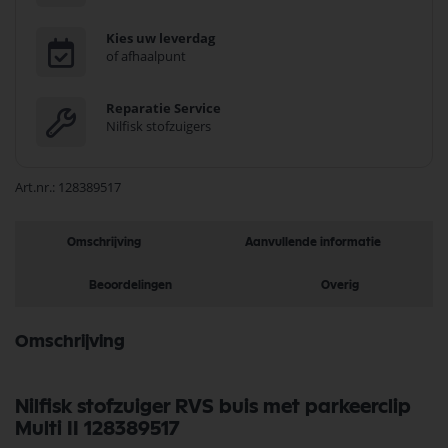
Kies uw leverdag
of afhaalpunt
Reparatie Service
Nilfisk stofzuigers
Art.nr.
128389517
Omschrijving
Aanvullende informatie
Beoordelingen
Overig
Omschrijving
Nilfisk stofzuiger RVS buis met parkeerclip
Multi II 128389517