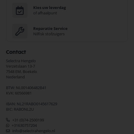
Kies uw leverdag
of afhaalpunt
Reparatie Service
Nilfisk stofzuigers
Contact
Selectra Hengelo
Verzetslaan 13-7
7548 EM,
Boekelo
Nederland
BTW: NL001406482B41
KVK: 60566981
IBAN: NL21RABO0145617629
BIC: RABONL2U
+31 (0)74-2500199
+31630757204
info@selectrahengelo.nl