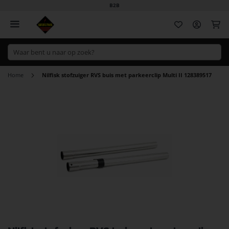
B2B
Wi
Home
Nilfisk stofzuiger RVS buis met parkeerclip Multi II 128389517
Ga
naar
het
einde
van
de
afbeeldingen-
gallerij
Ga