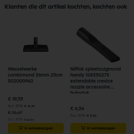
Klanten die dit artikel kochten, kochten ook
Wesselwerke
Nilfisk spleetzuigmond
-
combimond 36mm 25cm
handy 128350273
302000962
extendable crevice
nozzle accessoire
hulpstuk
Speciale
€ 19,55
prijs
€ 16,16
€ 6,36
€ 26,67
€ 5,26
€ 22,04
In winkelwagen
In winkelwagen