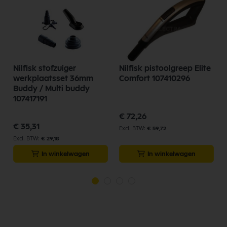
Nilfisk stofzuiger
Nilfisk pistoolgreep Elite
werkplaatsset 36mm
Comfort 107410296
k
Buddy / Multi buddy
107417191
€ 72,26
€ 35,31
€ 59,72
€ 29,18
In winkelwagen
In winkelwagen