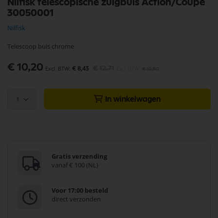
Nilfisk telescopische zuigbuis Action/Coupe
naar
30050001
het
begin
Nilfisk
van
de
Telescoop buis chrome
afbeeldingen-
gallerij
Speciale
€ 10,20
€ 12,71
€ 8,43
€ 10,50
prijs
1
In winkelwagen
Gratis verzending
vanaf € 100 (NL)
Voor 17:00 besteld
direct verzonden