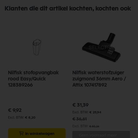
Klanten die dit artikel kochten, kochten ook
Nilfisk stofopvangbak
Nilfisk waterstofzuiger
rood Easy/Quick
zuigmond 36mm Aero /
128389266
Attix 107417892
Speciale
€ 31,39
prijs
€ 9,92
€ 25,94
€ 8,20
€ 36,61
€ 30,26
In winkelwagen
Geen voorraad meer