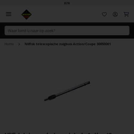
B2B
Wi
Home
Nilfisk telescopische zuigbuis Action/Coupe 30050001
Ga
naar
het
einde
van
de
afbeeldingen-
gallerij
Ga