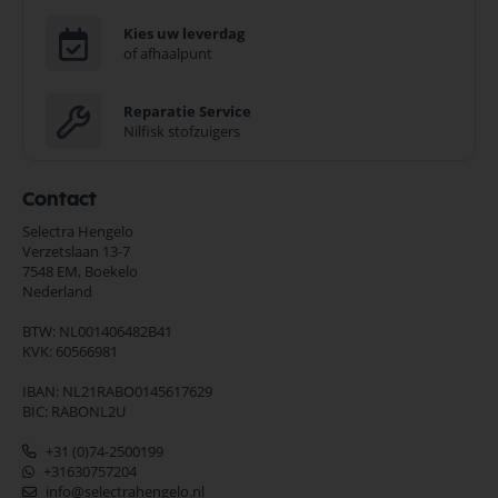
Kies uw leverdag
of afhaalpunt
Reparatie Service
Nilfisk stofzuigers
Contact
Selectra Hengelo
Verzetslaan 13-7
7548 EM,
Boekelo
Nederland
BTW: NL001406482B41
KVK: 60566981
IBAN: NL21RABO0145617629
BIC: RABONL2U
+31 (0)74-2500199
+31630757204
info@selectrahengelo.nl