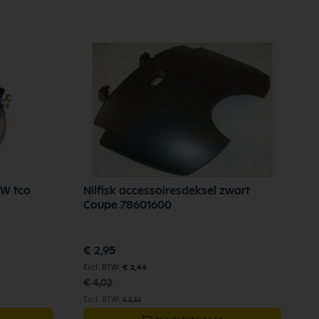
0W tco
Nilfisk accessoiresdeksel zwart
N
Coupe 78601600
1
Speciale
€ 2,95
prijs
€
€ 2,44
€ 4,02
€ 3,32