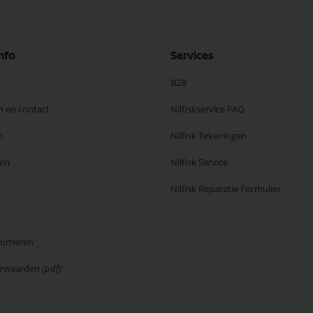
nfo
Services
B2B
n en contact
Nilfiskservice FAQ
n
Nilfisk Tekeningen
en
Nilfisk Service
Nilfisk Reparatie Formulier
ourneren
orwaarden
(pdf)