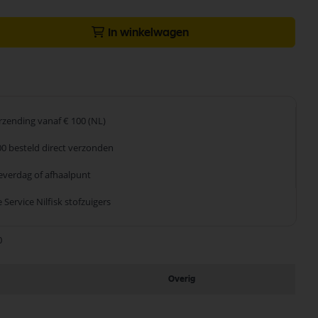
In winkelwagen
erzending
vanaf € 100 (NL)
00 besteld
direct verzonden
leverdag
of afhaalpunt
 Service
Nilfisk stofzuigers
0
Overig