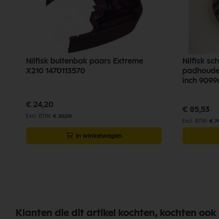
Nilfisk buitenbak paars Extreme
Nilfisk s
X210 1470113570
padhouder
inch 9099
€ 24,20
€ 85,53
€ 20,00
€ 7
In winkelwagen
Klanten die dit artikel kochten, kochten ook