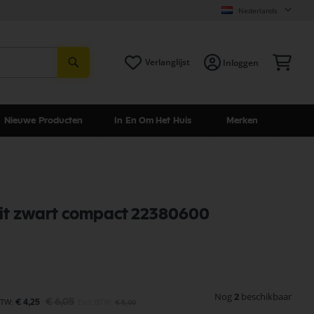
Nederlands
Zoeken
Win
Verlanglijst
Inloggen
Nieuwe Producten
In En Om Het Huis
Merken
tuit zwart compact 22380600
Nog
2
beschikbaar
€ 6,05
€ 4,25
€ 5,00