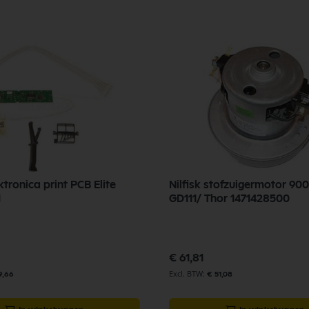
ektronica print PCB Elite
Nilfisk stofzuigermotor 90
1
GD111/ Thor 1471428500
€ 61,81
9,66
€ 51,08