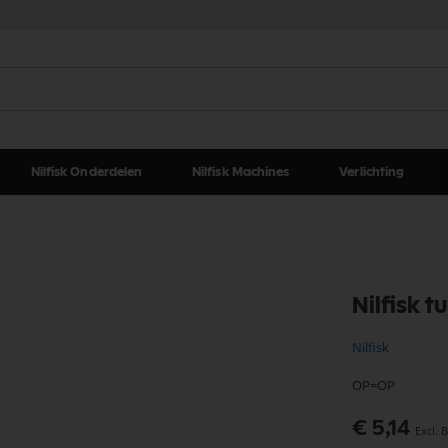
Nilfisk Onderdelen
Nilfisk Machines
Verlichting
Nilfisk 
Nilfisk
OP=OP
Speciale
€ 5,14