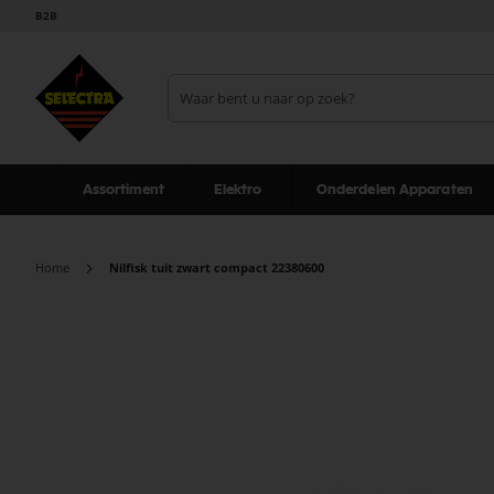
B2B
Assortiment
Elektro
Onderdelen Apparaten
Home
Nilfisk tuit zwart compact 22380600
Ga
naar
het
einde
van
de
afbeeldingen-
gallerij