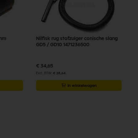
0mm
Nilfisk rug stofzuiger conische slang
GD5 / GD10 1471236500
€ 34,65
€ 28,64
In winkelwagen