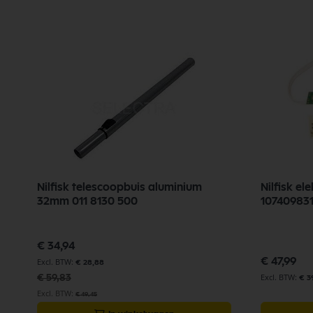
Nilfisk telescoopbuis aluminium
Nilfisk el
32mm 011 8130 500
10740983
Speciale
€ 34,94
prijs
€ 47,99
€ 28,88
€ 59,83
€ 3
€ 49,45