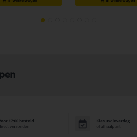
In winkelwagen
In winkelwagen
lpen
Voor 17:00 besteld
Kies uw leverdag
direct verzonden
of afhaalpunt