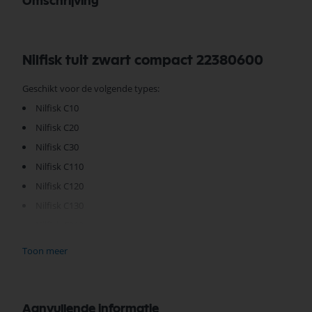
Omschrijving
Nilfisk tuit zwart compact 22380600
Geschikt voor de volgende types:
Nilfisk C10
Nilfisk C20
Nilfisk C30
Nilfisk C110
Nilfisk C120
Nilfisk C130
Nilfisk C210
Nilfisk C220
Toon meer
Nilfisk C230
Aanvullende informatie