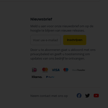
Nieuwsbrief
Meld u aan voor onze nieuwsbrief om op de
hoogte te blijven van nieuwe releases.
Abonneer
Inschrijven
u
op
Door u te abonneren gaat u akkoord met ons
onze
privacybeleid en geeft u toestemming om
nieuwsbrief
updates van ons bedrijf te ontvangen.
Neem contact met ons op