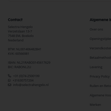
Contact
Algemene I
Selectra Hengelo
Over ons
Verzetslaan 13-7
7548 EM,
Boekelo
Openingstijde
Nederland
Verzendkoste
BTW: NL001406482B41
KVK: 60566981
Betaalmethod
IBAN: NL21RABO0145617629
BIC: RABONL2U
Levering
+31 (0)74-2500199
Privacy Policy
+31630757204
info@selectrahengelo.nl
Ruilen en Ret
Algemene Vo
Merken