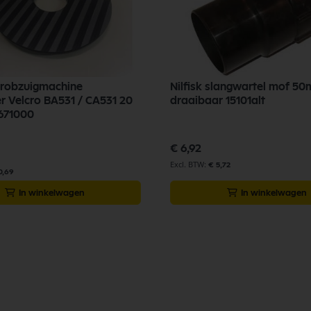
chrobzuigmachine
Nilfisk slangwartel mof 5
 Velcro BA531 / CA531 20
draaibaar 15101alt
671000
€ 6,92
€ 5,72
0,69
In winkelwagen
In winkelwagen