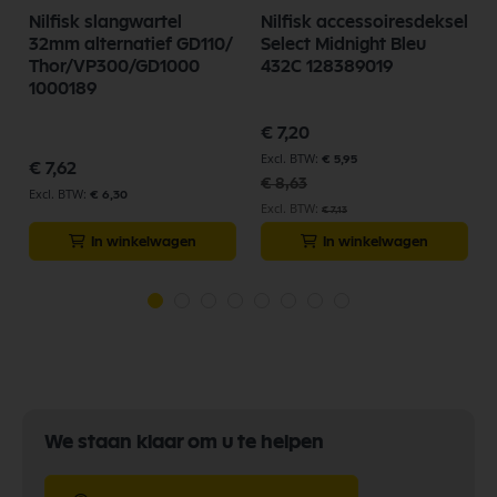
Nilfisk slangwartel
Nilfisk accessoiresdeksel
32mm alternatief GD110/
Select Midnight Bleu
Thor/VP300/GD1000
432C 128389019
1000189
Speciale
€ 7,20
prijs
€ 5,95
€ 7,62
€ 8,63
€ 6,30
€ 7,13
In winkelwagen
In winkelwagen
We staan klaar om u te helpen