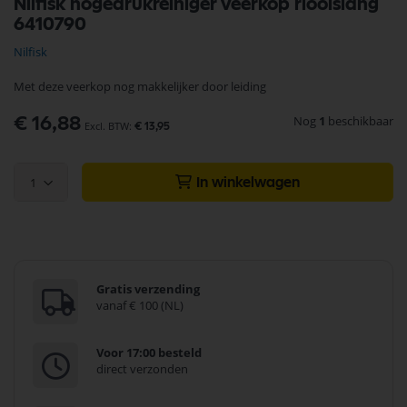
Nilfisk hogedrukreiniger veerkop rioolslang
naar
6410790
het
begin
Nilfisk
van
de
Met deze veerkop nog makkelijker door leiding
afbeeldingen-
gallerij
Nog
1
beschikbaar
€ 16,88
€ 13,95
1
In winkelwagen
Gratis verzending
vanaf € 100 (NL)
Voor 17:00 besteld
direct verzonden