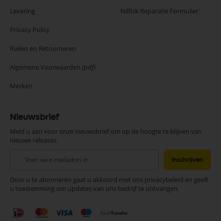
Levering
Nilfisk Reparatie Formulier
Privacy Policy
Ruilen en Retourneren
Algemene Voorwaarden
(pdf)
Merken
Nieuwsbrief
Meld u aan voor onze nieuwsbrief om op de hoogte te blijven van
nieuwe releases.
Abonneer
Inschrijven
u
op
Door u te abonneren gaat u akkoord met ons privacybeleid en geeft
onze
u toestemming om updates van ons bedrijf te ontvangen.
nieuwsbrief