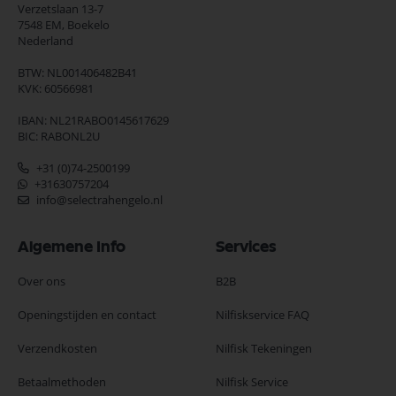
Verzetslaan 13-7
7548 EM,
Boekelo
Nederland
BTW: NL001406482B41
KVK: 60566981
IBAN: NL21RABO0145617629
BIC: RABONL2U
+31 (0)74-2500199
+31630757204
info@selectrahengelo.nl
Algemene Info
Services
Over ons
B2B
Openingstijden en contact
Nilfiskservice FAQ
Verzendkosten
Nilfisk Tekeningen
Betaalmethoden
Nilfisk Service