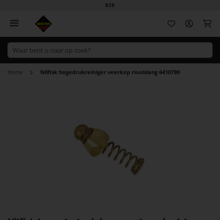
B2B
Wi
Home
Nilfisk hogedrukreiniger veerkop rioolslang 6410790
Ga
naar
het
einde
van
de
afbeeldingen-
gallerij
Ga