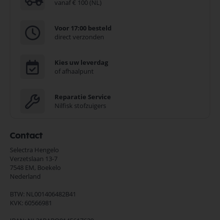
vanaf € 100 (NL)
Voor 17:00 besteld
direct verzonden
Kies uw leverdag
of afhaalpunt
Reparatie Service
Nilfisk stofzuigers
Contact
Selectra Hengelo
Verzetslaan 13-7
7548 EM,
Boekelo
Nederland
BTW: NL001406482B41
KVK: 60566981