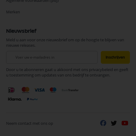
Algemene Voorwaarden
(pdf)
Merken
Nieuwsbrief
Meld u aan voor onze nieuwsbrief om op de hoogte te blijven van
nieuwe releases.
Abonneer
Inschrijven
u
op
Door u te abonneren gaat u akkoord met ons privacybeleid en geeft
onze
u toestemming om updates van ons bedrijf te ontvangen.
nieuwsbrief
Neem contact met ons op