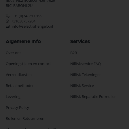
IBAN: NL21RABO0145617629
BIC: RABONL2U
+31 (0)74-2500199
+31630757204
info@selectrahengelo.nl
Algemene Info
Services
Over ons
B2B
Openingstijden en contact
Nilfiskservice FAQ
Verzendkosten
Nilfisk Tekeningen
Betaalmethoden
Nilfisk Service
Levering
Nilfisk Reparatie Formulier
Privacy Policy
Ruilen en Retourneren