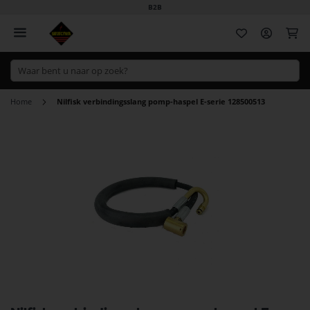
B2B
Wi
Home
Nilfisk verbindingsslang pomp-haspel E-serie 128500513
Ga
naar
het
einde
van
de
afbeeldingen-
gallerij
Ga