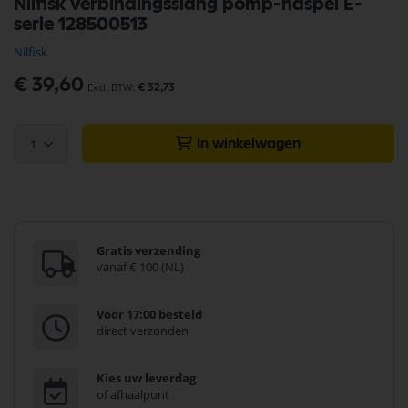
Nilfisk verbindingsslang pomp-haspel E-
naar
serie 128500513
het
begin
Nilfisk
van
de
€ 39,60
€ 32,73
afbeeldingen-
gallerij
1
In winkelwagen
Gratis verzending
vanaf € 100 (NL)
Voor 17:00 besteld
direct verzonden
Kies uw leverdag
of afhaalpunt