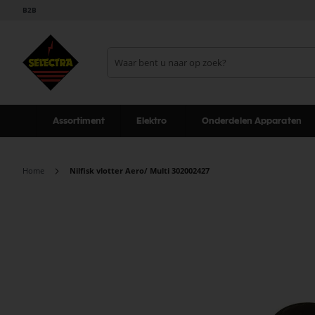
B2B
Assortiment
Elektro
Onderdelen Apparaten
Home
Nilfisk vlotter Aero/ Multi 302002427
Ga
naar
het
einde
van
de
afbeeldingen-
gallerij