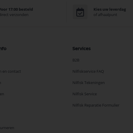
Voor 17:00 besteld
Kies uw leverdag
direct verzonden
of afhaalpunt
nfo
Services
B2B
n en contact
Nilfiskservice FAQ
n
Nilfisk Tekeningen
en
Nilfisk Service
Nilfisk Reparatie Formulier
ourneren