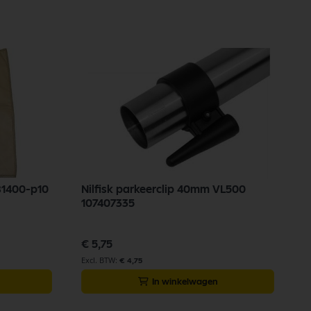
en. Bij Selectra Hengelo vindt u een uitgebreid assortiment, scherpe
81400-p10
Nilfisk parkeerclip 40mm VL500
107407335
€ 5,75
€ 4,75
In winkelwagen