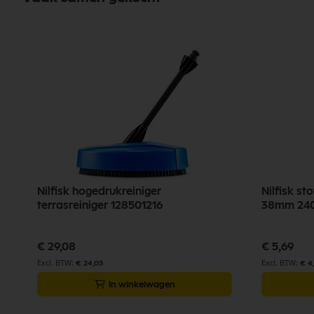
Filter
Nilfisk Onderdelen
Koop nu de Nilfisk vlotter Aero/ Multi 302002427 van het merk Nilfisk
prijzen, en snelle levering. Ontdek de kwaliteit en betrouwbaarheid v
Bekijk meer Nilfisk Onderdelen
Nilfisk hogedrukreiniger
Nilfisk st
terrasreiniger 128501216
38mm 240
€ 29,08
€ 5,69
€ 24,03
€ 4
In winkelwagen