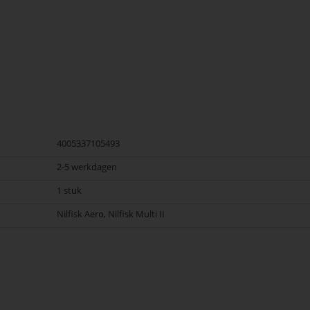
4005337105493
2-5 werkdagen
1 stuk
Nilfisk Aero, Nilfisk Multi II