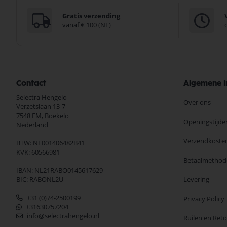
Gratis verzending
vanaf € 100 (NL)
Contact
Algemene I
Selectra Hengelo
Over ons
Verzetslaan 13-7
7548 EM,
Boekelo
Openingstijde
Nederland
Verzendkoste
BTW: NL001406482B41
KVK: 60566981
Betaalmethod
IBAN: NL21RABO0145617629
BIC: RABONL2U
Levering
+31 (0)74-2500199
Privacy Policy
+31630757204
info@selectrahengelo.nl
Ruilen en Ret