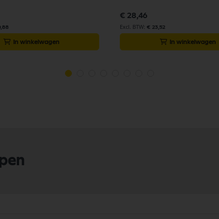
€ 28,46
0,88
€ 23,52
In winkelwagen
In winkelwagen
lpen