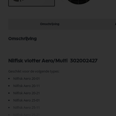
Ga
naar
het
begin
Omschrijving
van
de
afbeeldingen-
Omschrijving
gallerij
Nilfisk vlotter Aero/Multi 302002427
Geschikt voor de volgende types:
Nilfisk Aero 20-01
Nilfisk Aero 20-11
Nilfisk Aero 20-21
Nilfisk Aero 25-01
Nilfisk Aero 25-11
Nilfisk Aero 25-21