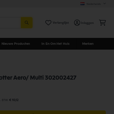
Nederlands
Zoeken
Win
Verlanglijst
Inloggen
Nieuwe Producten
In En Om Het Huis
Merken
vlotter Aero/ Multi 302002427
€ 10,12