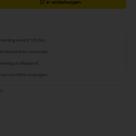
In winkelwagen
erzending
vanaf € 100 (NL)
00 besteld
direct verzonden
leverdag
of afhaalpunt
 Service
Nilfisk stofzuigers
27