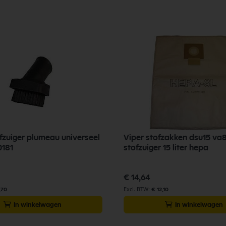
. Nilfisk Onderdelen biedt hoogwaardige oplossingen voor diverse toepassing
an Nilfisk Onderdelen vandaag nog en bestel eenvoudig online.
ofzuiger plumeau universeel
Viper stofzakken dsu15 va
181
stofzuiger 15 liter hepa
€ 14,64
,70
€ 12,10
In winkelwagen
In winkelwagen