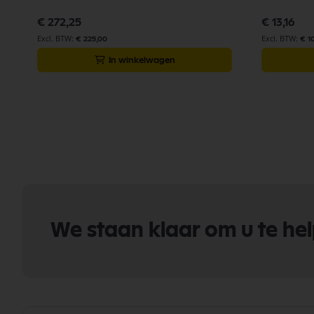
€ 272,25
€ 13,16
€ 225,00
€ 1
In winkelwagen
We staan klaar om u te he