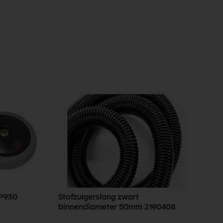
VP930
Stofzuigerslang zwart
N
binnendiameter 50mm 2190408