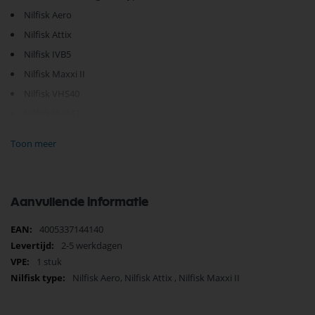
Nilfisk Aero
Nilfisk Attix
Nilfisk IVB5
Nilfisk Maxxi II
Nilfisk VHS40
Nilfisk VHS42
Toon meer
Je vindt dit product in;
Nilfisk Onderdelen
Nilfisk Waterzuigmond
Aanvullende informatie
Nilfisk Zuigmonden
Nilfisk Nat-Droogzuigers onderdelen
Meer
4005337144140
Zuigmond
informatie
2-5 werkdagen
Nilfisk Attix
1 stuk
Nilfisk Aero
Nilfisk Maxxi II
Nilfisk Aero, Nilfisk Attix , Nilfisk Maxxi II
Zuigmond
Zuigmond