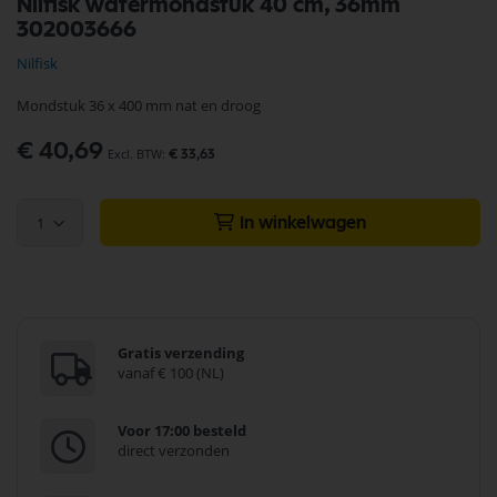
Nilfisk watermondstuk 40 cm, 36mm
naar
302003666
het
begin
Nilfisk
van
de
Mondstuk 36 x 400 mm nat en droog
afbeeldingen-
gallerij
€ 40,69
€ 33,63
1
In winkelwagen
Gratis verzending
vanaf € 100 (NL)
Voor 17:00 besteld
direct verzonden