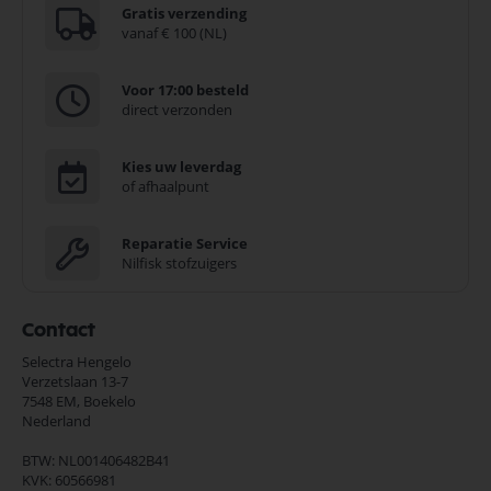
Gratis verzending
vanaf € 100 (NL)
Voor 17:00 besteld
direct verzonden
Kies uw leverdag
of afhaalpunt
Reparatie Service
Nilfisk stofzuigers
Contact
Selectra Hengelo
Verzetslaan 13-7
7548 EM,
Boekelo
Nederland
BTW: NL001406482B41
KVK: 60566981