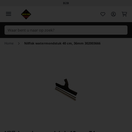
B2B
Wi
Home
Nilfisk watermondstuk 40 cm, 36mm 302003666
Ga
naar
het
einde
van
de
afbeeldingen-
gallerij
Ga