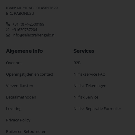
IBAN: NL21RABO0145617629
BIC: RABONL2U
+31 (0)74-2500199
+31630757204
info@selectrahengelo.nl
Algemene Info
Services
Over ons
B2B
Openingstijden en contact
Nilfiskservice FAQ
Verzendkosten
Nilfisk Tekeningen
Betaalmethoden
Nilfisk Service
Levering
Nilfisk Reparatie Formulier
Privacy Policy
Ruilen en Retourneren