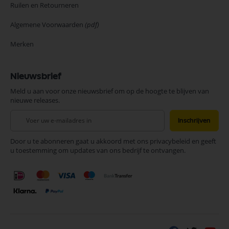
Ruilen en Retourneren
Algemene Voorwaarden
(pdf)
Merken
Nieuwsbrief
Meld u aan voor onze nieuwsbrief om op de hoogte te blijven van
nieuwe releases.
Abonneer
Inschrijven
u
op
Door u te abonneren gaat u akkoord met ons privacybeleid en geeft
onze
u toestemming om updates van ons bedrijf te ontvangen.
nieuwsbrief