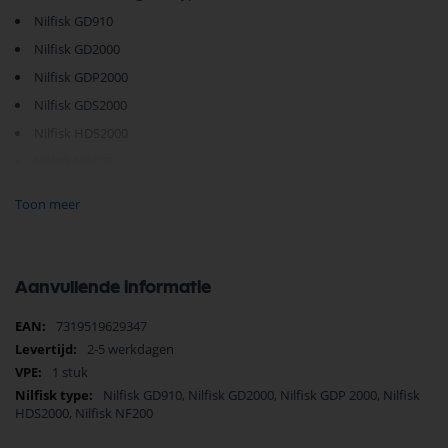
Nilfisk GD910
Nilfisk GD2000
Nilfisk GDP2000
Nilfisk GDS2000
Nilfisk HDS2000
Nilfisk NB100
Nilfisk NF200
Toon meer
Nilfisk Saltix3
Nilfisk Saltix10
Aanvullende informatie
Je vindt dit product in;
Nilfisk Onderdelen
Meer
7319519629347
Nilfisk Wielen stofzuiger
informatie
2-5 werkdagen
Nilfisk GD910
1 stuk
Behuizing
Nilfisk GD910, Nilfisk GD2000, Nilfisk GDP 2000, Nilfisk
Nilfisk Saltix
HDS2000, Nilfisk NF200
Behuizing
Behuizing