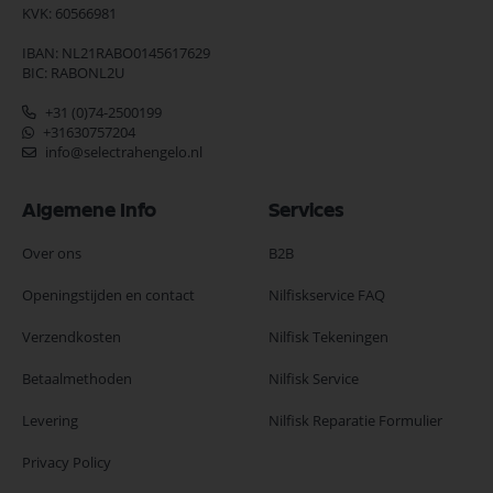
KVK: 60566981
IBAN: NL21RABO0145617629
BIC: RABONL2U
+31 (0)74-2500199
+31630757204
info@selectrahengelo.nl
Algemene Info
Services
Over ons
B2B
Openingstijden en contact
Nilfiskservice FAQ
Verzendkosten
Nilfisk Tekeningen
Betaalmethoden
Nilfisk Service
Levering
Nilfisk Reparatie Formulier
Privacy Policy