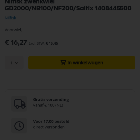
Nilfisk zwenkwiel
naar
GD2000/NB100/NF200/Saltix 1408445500
het
begin
Nilfisk
van
de
Voorwiel,
afbeeldingen-
gallerij
€ 16,27
€ 13,45
1
In winkelwagen
Gratis verzending
vanaf € 100 (NL)
Voor 17:00 besteld
direct verzonden