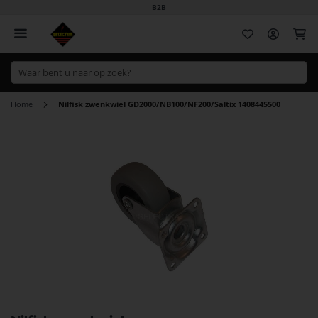
B2B
Wi
Home
Nilfisk zwenkwiel GD2000/NB100/NF200/Saltix 1408445500
Ga
naar
het
einde
van
de
afbeeldingen-
gallerij
Ga