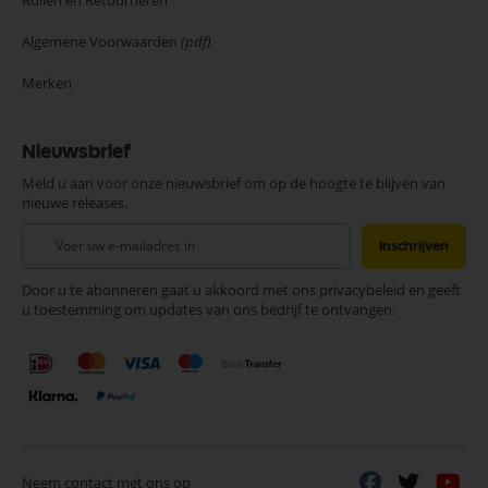
Ruilen en Retourneren
Algemene Voorwaarden
(pdf)
Merken
Nieuwsbrief
Meld u aan voor onze nieuwsbrief om op de hoogte te blijven van
nieuwe releases.
Abonneer
Inschrijven
u
op
Door u te abonneren gaat u akkoord met ons privacybeleid en geeft
onze
u toestemming om updates van ons bedrijf te ontvangen.
nieuwsbrief
Neem contact met ons op