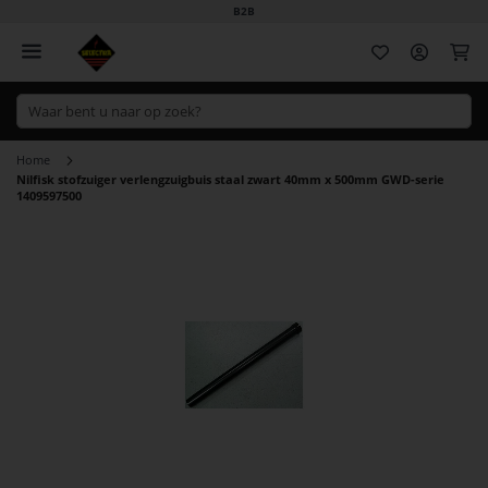
B2B
Wi
Home
Nilfisk stofzuiger verlengzuigbuis staal zwart 40mm x 500mm GWD-serie
1409597500
Ga
naar
het
einde
van
de
afbeeldingen-
gallerij