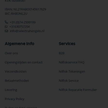
KVK: 60566981
IBAN: NL21RABO0145617629
BIC: RABONL2U
+31 (0)74-2500199
+31630757204
info@selectrahengelo.nl
Algemene Info
Services
Over ons
B2B
Openingstijden en contact
Nilfiskservice FAQ
Verzendkosten
Nilfisk Tekeningen
Betaalmethoden
Nilfisk Service
Levering
Nilfisk Reparatie Formulier
Privacy Policy