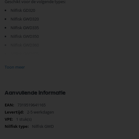
Geschikt voor de volgende types:
Nilfisk GD320
Nilfisk GWD320
Nilfisk GWD335
Nilfisk GWD350
Nilfisk GWD360
Nilfisk GWD375
Nilfisk WD135
Toon meer
Nilfisk WD250
Nilfisk WD275
Aanvullende informatie
Je vindt dit product in;
Nilfisk Onderdelen
Meer
7319519641165
Nilfisk vaste stangen
informatie
2-5 werkdagen
Nilfisk zuigbuizen
1 stuk(s)
Zoeken op type Nilfisk stofzuiger
Nilfisk GWD
Nilfisk Nat-Droogzuigers onderdelen
Nilfisk Stofzuiger op Productgroep
Zuigbuis