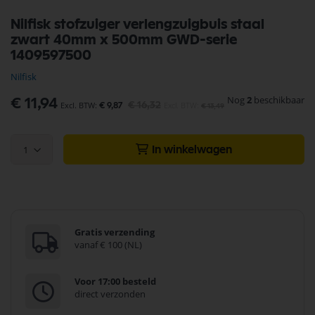
Ga
Nilfisk stofzuiger verlengzuigbuis staal
naar
zwart 40mm x 500mm GWD-serie
het
begin
1409597500
van
Nilfisk
de
afbeeldingen-
Nog
2
beschikbaar
Speciale
€ 11,94
gallerij
€ 16,32
€ 9,87
€ 13,49
prijs
1
In winkelwagen
Gratis verzending
vanaf € 100 (NL)
Voor 17:00 besteld
direct verzonden