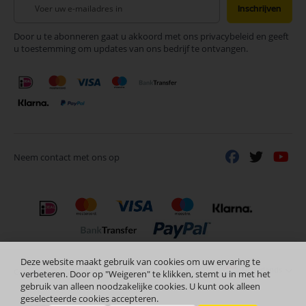
Abonneer
Inschrijven
u
op
Door u te abonneren gaat u akkoord met ons privacybeleid en geeft
onze
u toestemming om updates van ons bedrijf te ontvangen.
nieuwsbrief
Neem contact met ons op
Deze website maakt gebruik van cookies om uw ervaring te
Nederlands
Copyright © 2024 Selectra Hengelo
verbeteren. Door op "Weigeren" te klikken, stemt u in met het
gebruik van alleen noodzakelijke cookies. U kunt ook alleen
geselecteerde cookies accepteren.