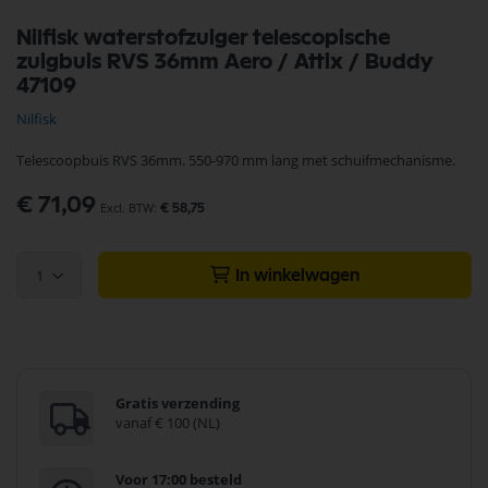
Ga
Nilfisk waterstofzuiger telescopische
naar
zuigbuis RVS 36mm Aero / Attix / Buddy
het
begin
47109
van
Nilfisk
de
afbeeldingen-
Telescoopbuis RVS 36mm. 550-970 mm lang met schuifmechanisme.
gallerij
€ 71,09
€ 58,75
1
In winkelwagen
Gratis verzending
vanaf € 100 (NL)
Voor 17:00 besteld