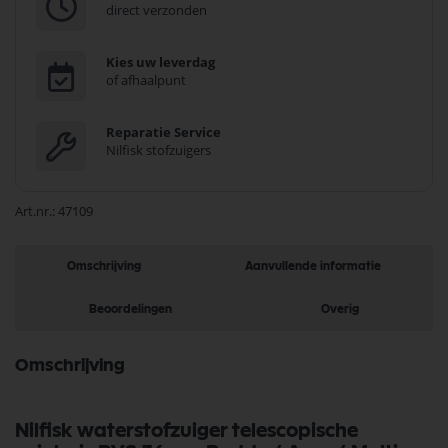
direct verzonden
Kies uw leverdag
of afhaalpunt
Reparatie Service
Nilfisk stofzuigers
Art.nr.
47109
Omschrijving
Aanvullende informatie
Beoordelingen
Overig
Omschrijving
Nilfisk waterstofzuiger telescopische