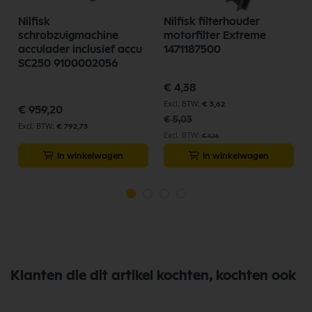
Nilfisk
Nilfisk filterhouder
schrobzuigmachine
motorfilter Extreme
acculader inclusief accu
1471187500
SC250 9100002056
Speciale
€ 4,38
prijs
p
€ 3,62
€ 959,20
€ 5,03
€ 792,73
€ 4,16
In winkelwagen
In winkelwagen
Klanten die dit artikel kochten, kochten ook