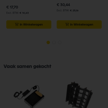
en snelle levering. Ontdek de kwaliteit en betrouwbaarheid van Nilfisk
Onderdelen vandaag nog en bestel eenvoudig online.
€ 30,44
€ 17,70
€ 25,16
Bekijk meer Nilfisk Onderdelen
€ 14,63
In Winkelwagen
In Winkelwagen
Vaak samen gekocht