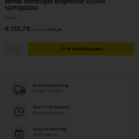
Nilfisk stofzuiger zuigmotor UZ964
naar
1471120500
het
begin
Nilfisk
van
de
€ 115,78
€ 95,69
afbeeldingen-
gallerij
1
In winkelwagen
Gratis verzending
vanaf € 100 (NL)
Voor 17:00 besteld
direct verzonden
Kies uw leverdag
of afhaalpunt