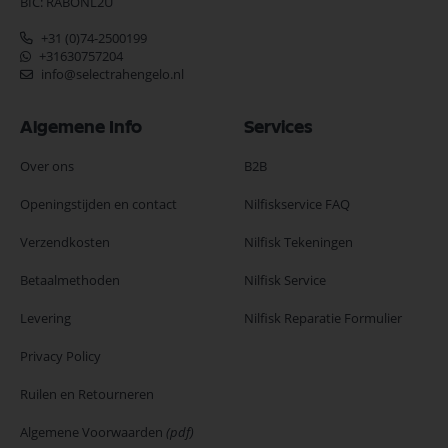
BIC: RABONL2U
+31 (0)74-2500199
+31630757204
info@selectrahengelo.nl
Algemene Info
Services
Over ons
B2B
Openingstijden en contact
Nilfiskservice FAQ
Verzendkosten
Nilfisk Tekeningen
Betaalmethoden
Nilfisk Service
Levering
Nilfisk Reparatie Formulier
Privacy Policy
Ruilen en Retourneren
Algemene Voorwaarden
(pdf)