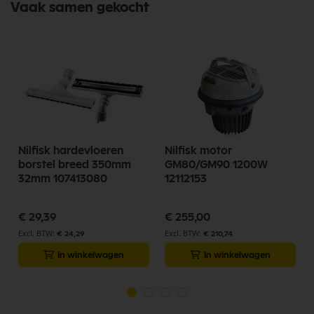
Vaak samen gekocht
Nilfisk hardevloeren
Nilfisk motor
borstel breed 350mm
GM80/GM90 1200W
32mm 107413080
12112153
€ 29,39
€ 255,00
€ 24,29
€ 210,74
In winkelwagen
In winkelwagen