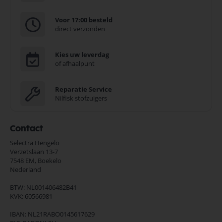
Voor 17:00 besteld
direct verzonden
Kies uw leverdag
of afhaalpunt
Reparatie Service
Nilfisk stofzuigers
Contact
Selectra Hengelo
Verzetslaan 13-7
7548 EM,
Boekelo
Nederland
BTW: NL001406482B41
KVK: 60566981
IBAN: NL21RABO0145617629