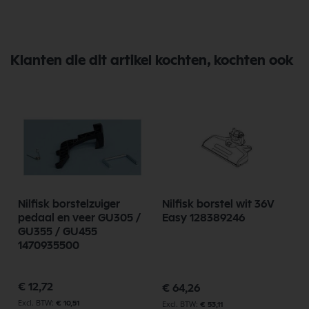
Klanten die dit artikel kochten, kochten ook
l
Nilfisk borstelzuiger
Nilfisk borstel wit 36V
pedaal en veer GU305 /
Easy 128389246
GU355 / GU455
1470935500
Speciale
€ 12,72
€ 64,26
prijs
€ 10,51
€ 53,11