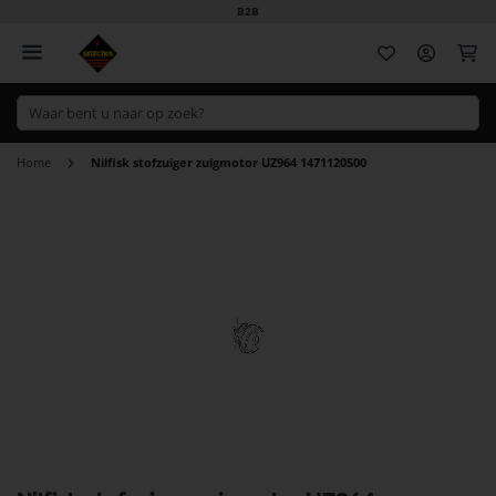
B2B
Wi
Home
Nilfisk stofzuiger zuigmotor UZ964 1471120500
Ga
naar
het
einde
van
de
afbeeldingen-
gallerij
Ga