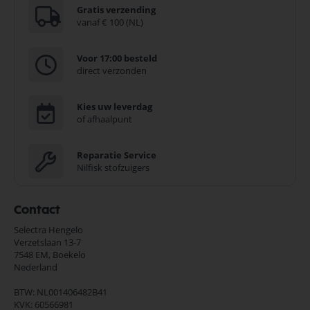
Gratis verzending
vanaf € 100 (NL)
Voor 17:00 besteld
direct verzonden
Kies uw leverdag
of afhaalpunt
Reparatie Service
Nilfisk stofzuigers
Contact
Selectra Hengelo
Verzetslaan 13-7
7548 EM,
Boekelo
Nederland
BTW: NL001406482B41
KVK: 60566981