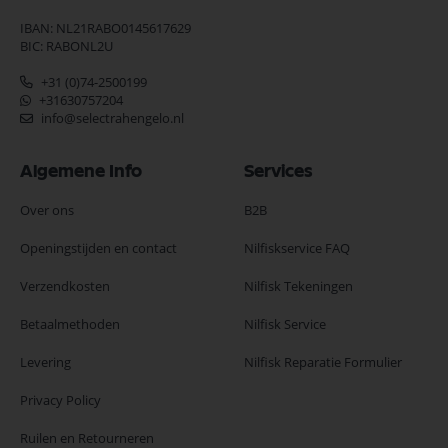
IBAN: NL21RABO0145617629
BIC: RABONL2U
+31 (0)74-2500199
+31630757204
info@selectrahengelo.nl
Algemene Info
Services
Over ons
B2B
Openingstijden en contact
Nilfiskservice FAQ
Verzendkosten
Nilfisk Tekeningen
Betaalmethoden
Nilfisk Service
Levering
Nilfisk Reparatie Formulier
Privacy Policy
Ruilen en Retourneren