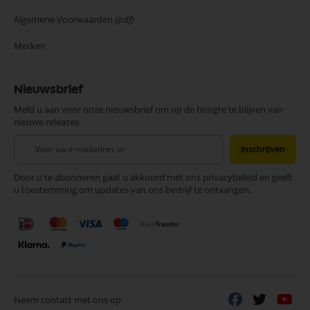
Algemene Voorwaarden
(pdf)
Merken
Nieuwsbrief
Meld u aan voor onze nieuwsbrief om op de hoogte te blijven van
nieuwe releases.
Abonneer
Inschrijven
u
op
Door u te abonneren gaat u akkoord met ons privacybeleid en geeft
onze
u toestemming om updates van ons bedrijf te ontvangen.
nieuwsbrief
Neem contact met ons op