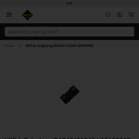
B2B
Wi
Home
Nilfisk Zuigslang BA340/CA340 L08603092
Ga
naar
het
einde
van
de
afbeeldingen-
gallerij
Ga