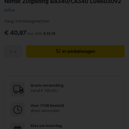
Nilfisk Zuigslang BA340/CA340 L08603092
naar
het
Nilfisk
begin
van
Slang, Schrobzuigmachine
de
afbeeldingen-
€ 40,87
gallerij
€ 33,78
1
In winkelwagen
Gratis verzending
vanaf € 100 (NL)
Voor 17:00 besteld
direct verzonden
Kies uw leverdag