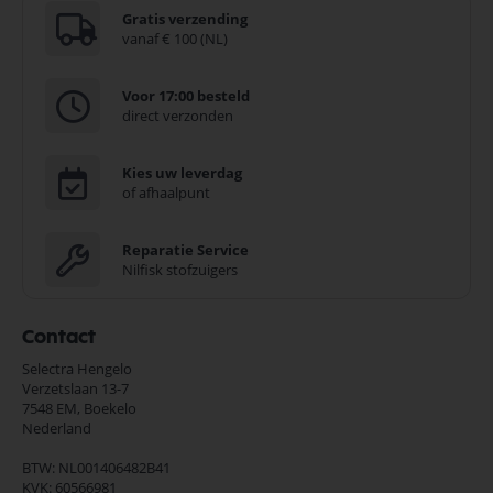
Gratis verzending
vanaf € 100 (NL)
Voor 17:00 besteld
direct verzonden
Kies uw leverdag
of afhaalpunt
Reparatie Service
Nilfisk stofzuigers
Contact
Selectra Hengelo
Verzetslaan 13-7
7548 EM,
Boekelo
Nederland
BTW: NL001406482B41
KVK: 60566981