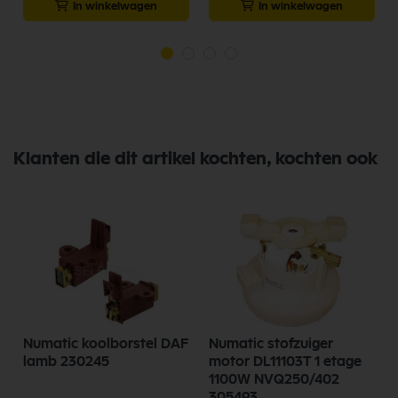
In winkelwagen
In winkelwagen
Klanten die dit artikel kochten, kochten ook
Numatic koolborstel DAF
Numatic stofzuiger
lamb 230245
motor DL11103T 1 etage
1100W NVQ250/402
305493