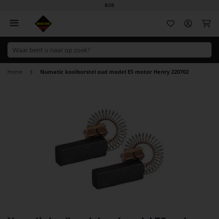
B2B
Wi
Home
Numatic koolborstel oud model ES motor Henry 220702
Ga
naar
het
einde
van
de
afbeeldingen-
gallerij
Ga