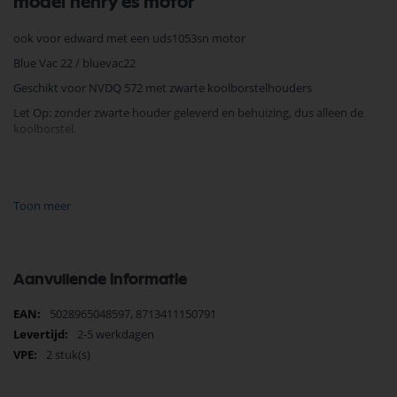
model henry es motor
ook voor edward met een uds1053sn motor
Blue Vac 22 / bluevac22
Geschikt voor NVDQ 572 met zwarte koolborstelhouders
Let Op: zonder zwarte houder geleverd en behuizing, dus alleen de
koolborstel.
Je vindt dit product in;
Toon meer
Numatic koolborstel motor
Numatic onderdelen
Stofzuiger Onderdelen
Numatic Onderdelen
Aanvullende informatie
Koop nu de Numatic koolborstel oud model ES motor Henry 220702
van het merk Numatic. Numatic Onderdelen biedt hoogwaardige
Meer
5028965048597, 8713411150791
oplossingen voor diverse toepassingen. Bij Selectra Hengelo vindt u
informatie
2-5 werkdagen
een uitgebreid assortiment, scherpe prijzen, en snelle levering. Ontdek
de kwaliteit en betrouwbaarheid van Numatic Onderdelen vandaag
2 stuk(s)
nog en bestel eenvoudig online.