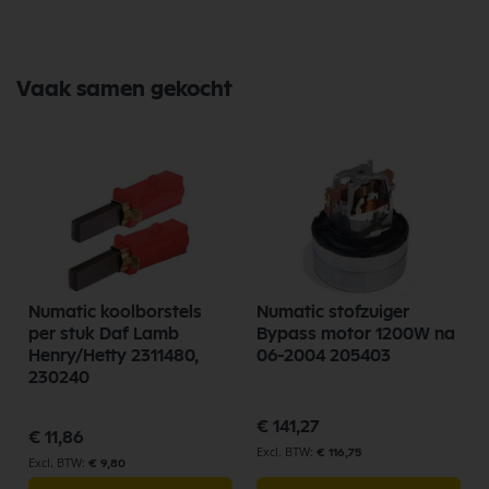
Bekijk meer Numatic Onderdelen
Vaak samen gekocht
Numatic koolborstels
Numatic stofzuiger
per stuk Daf Lamb
Bypass motor 1200W na
Henry/Hetty 2311480,
06-2004 205403
230240
€ 141,27
€ 11,86
€ 116,75
€ 9,80