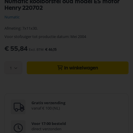
Numatic koolborstel oud model ES motor
naar
Henry 220702
het
begin
Numatic
van
de
Afmeting: 7x11x30.
afbeeldingen-
gallerij
Voor stofzuiger tot productie datum: Mei 2004
€ 55,84
€ 46,15
1
In winkelwagen
Gratis verzending
vanaf € 100 (NL)
Voor 17:00 besteld
direct verzonden