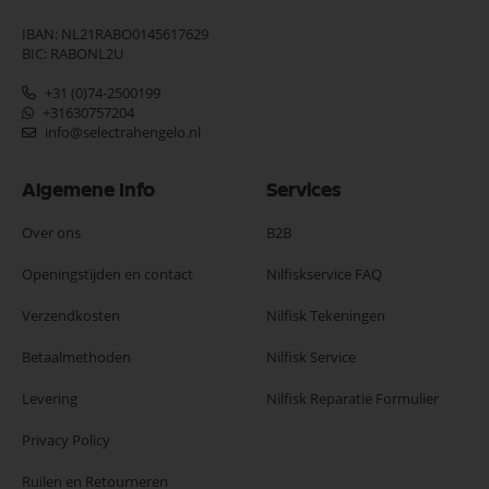
IBAN: NL21RABO0145617629
BIC: RABONL2U
+31 (0)74-2500199
+31630757204
info@selectrahengelo.nl
Algemene Info
Services
Over ons
B2B
Openingstijden en contact
Nilfiskservice FAQ
Verzendkosten
Nilfisk Tekeningen
Betaalmethoden
Nilfisk Service
Levering
Nilfisk Reparatie Formulier
Privacy Policy
Ruilen en Retourneren