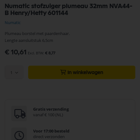
Ga
Numatic stofzuiger plumeau 32mm NVA44-
naar
B Henry/Hetty 601144
het
begin
Numatic
van
de
Plumeau borstel met paardenhaar.
afbeeldingen-
Lengte aansluitstuk 6,5cm
gallerij
€ 10,61
€ 8,77
1
In winkelwagen
Gratis verzending
vanaf € 100 (NL)
Voor 17:00 besteld
direct verzonden