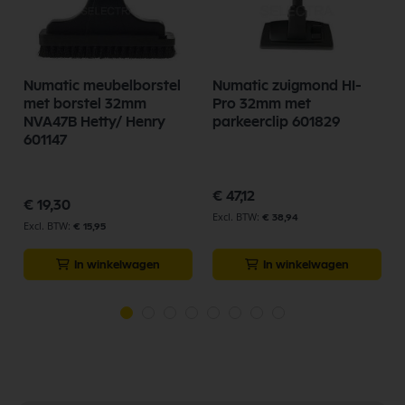
Numatic meubelborstel
Numatic zuigmond HI-
met borstel 32mm
Pro 32mm met
NVA47B Hetty/ Henry
parkeerclip 601829
601147
€ 47,12
€ 19,30
€ 38,94
€ 15,95
In winkelwagen
In winkelwagen