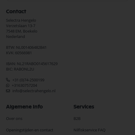
Contact
Selectra Hengelo
Verzetslaan 13-7
7548 EM,
Boekelo
Nederland
BTW: NL001406482B41
KVK: 60566981
IBAN: NL21RABO0145617629
BIC: RABONL2U
+31 (0)74-2500199
+31630757204
info@selectrahengelo.nl
Algemene Info
Services
Over ons
B2B
Openingstijden en contact
Nilfiskservice FAQ