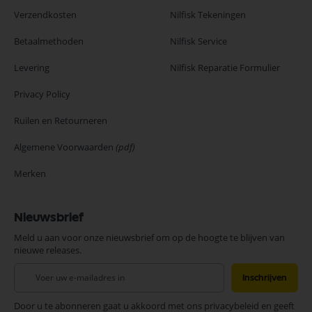
Verzendkosten
Nilfisk Tekeningen
Betaalmethoden
Nilfisk Service
Levering
Nilfisk Reparatie Formulier
Privacy Policy
Ruilen en Retourneren
Algemene Voorwaarden
(pdf)
Merken
Nieuwsbrief
Meld u aan voor onze nieuwsbrief om op de hoogte te blijven van
nieuwe releases.
Abonneer
Inschrijven
u
op
Door u te abonneren gaat u akkoord met ons privacybeleid en geeft
onze