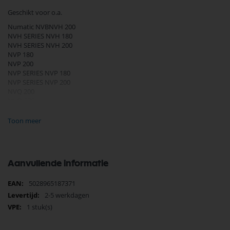
Geschikt voor o.a.
Numatic NVBNVH 200
NVH SERIES NVH 180
NVH SERIES NVH 200
NVP 180
NVP 200
NVP SERIES NVP 180
NVP SERIES NVP 200
NVQ 200
NVQ 370
NVQ 380
NVQ SERIES NVQ 200
Toon meer
NVQ SERIES NVQ 370
NVQ SERIES NVQ 380
PBT 230
PBT SERIES PBT 230
Aanvullende informatie
PPH 320
PPH SERIES PPH 320
Meer
5028965187371
PPR 240
informatie
PPR 370
2-5 werkdagen
PPR SERIES PPR 240
1 stuk(s)
PPR SERIES PPR 370
PPT 220