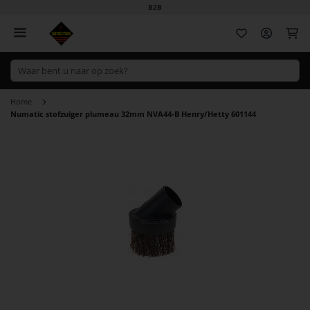
B2B
Wi
Home
Numatic stofzuiger plumeau 32mm NVA44-B Henry/Hetty 601144
Ga
naar
het
einde
van
de
afbeeldingen-
gallerij