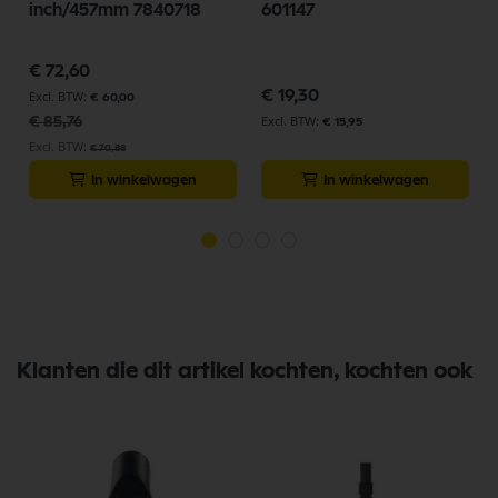
betrouwbaarheid van Numatic Onderdelen vandaag nog en bestel
inch/457mm 7840718
601147
eenvoudig online.
Bekijk meer Numatic Onderdelen
Speciale
€ 72,60
prijs
€ 19,30
€ 60,00
€ 85,76
€ 15,95
€ 70,88
In winkelwagen
In winkelwagen
Klanten die dit artikel kochten, kochten ook