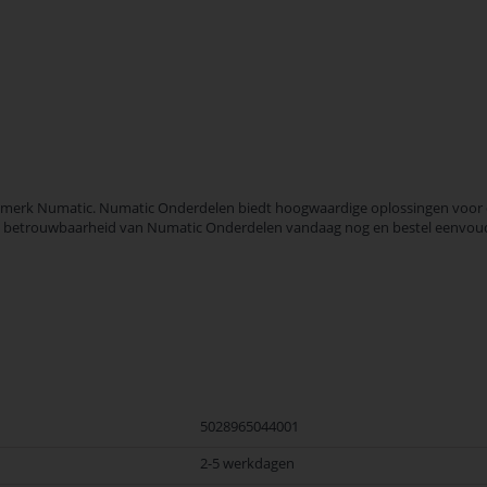
merk Numatic. Numatic Onderdelen biedt hoogwaardige oplossingen voor div
t en betrouwbaarheid van Numatic Onderdelen vandaag nog en bestel eenvoud
5028965044001
2-5 werkdagen