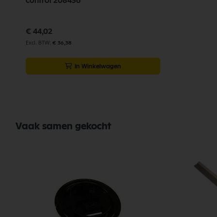
control 208436
€ 44,02
€ 36,38
In Winkelwagen
Vaak samen gekocht