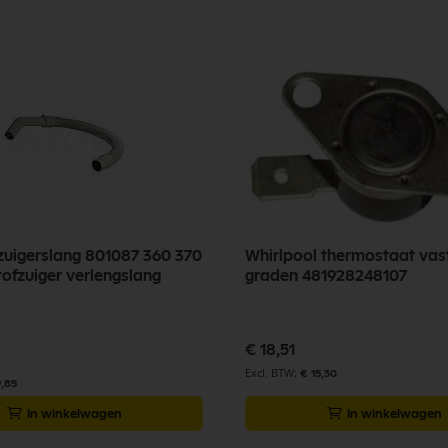
zuigerslang 801087 360 370
Whirlpool thermostaat vas
tofzuiger verlengslang
graden 481928248107
€ 18,51
€ 15,30
9,85
In winkelwagen
In winkelwagen