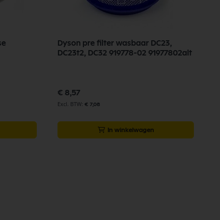
se
Dyson pre filter wasbaar DC23,
DC23t2, DC32 919778-02 91977802alt
€ 8,57
€ 7,08
In winkelwagen