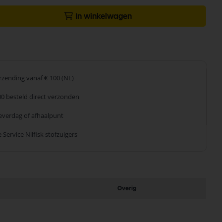
In winkelwagen
erzending
vanaf € 100 (NL)
00 besteld
direct verzonden
leverdag
of afhaalpunt
 Service
Nilfisk stofzuigers
Overig