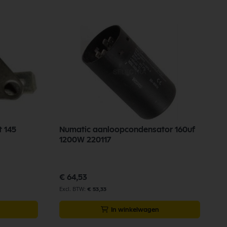
t 145
Numatic aanloopcondensator 160uf
p
1200W 220117
s
4
€ 64,53
€
€ 53,33
In winkelwagen