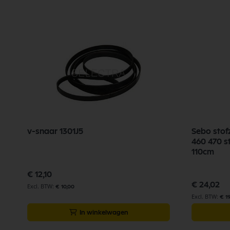
v-snaar 1301J5
Sebo stof
460 470 s
110cm
€ 12,10
€ 24,02
€ 10,00
€ 1
In winkelwagen