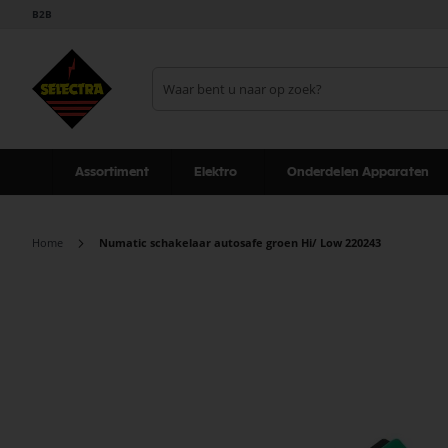
B2B
Assortiment
Elektro
Onderdelen Apparaten
Home
Numatic schakelaar autosafe groen Hi/ Low 220243
Ga
naar
het
einde
van
de
afbeeldingen-
gallerij