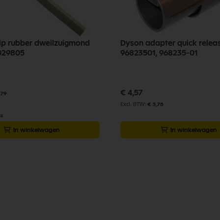
rip rubber dweilzuigmond
Dyson adapter quick relea
029805
96823501, 968235-01
€ 4,57
,79
€ 3,78
75
In winkelwagen
In winkelwagen