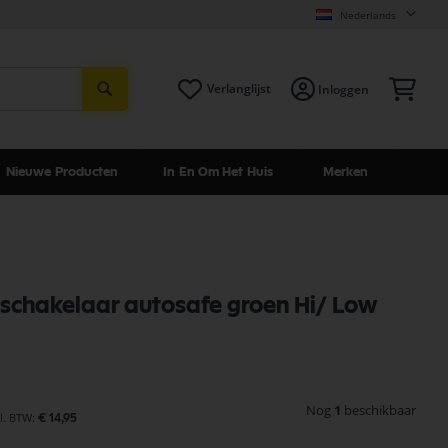
Nederlands
Zoeken
Win
Verlanglijst
Inloggen
Nieuwe Producten
In En Om Het Huis
Merken
schakelaar autosafe groen Hi/ Low
Nog
1
beschikbaar
€ 14,95