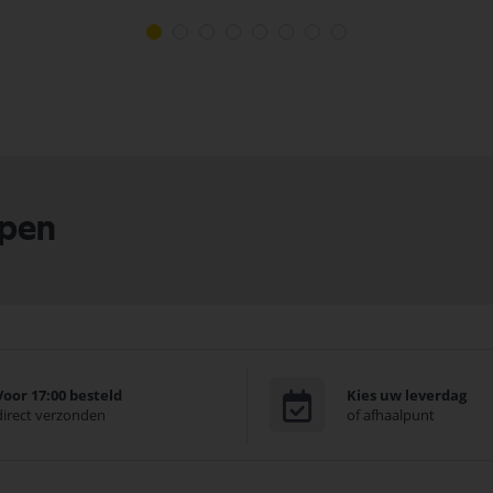
lpen
Voor 17:00 besteld
Kies uw leverdag
direct verzonden
of afhaalpunt