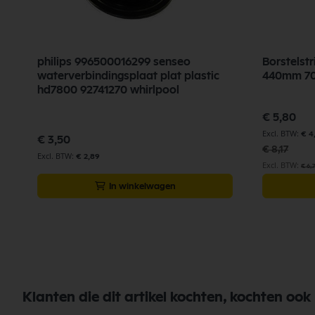
philips 996500016299 senseo
Borstelst
waterverbindingsplaat plat plastic
440mm 7
hd7800 92741270 whirlpool
Speciale
€ 5,80
prijs
€ 4
€ 3,50
€ 8,17
€ 2,89
€ 6,
In winkelwagen
Klanten die dit artikel kochten, kochten ook