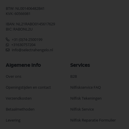
BTW: NL001406482B41
KVK: 60566981
IBAN: NL21RABO0145617629
BIC: RABONL2U
+31 (0)74-2500199
+31630757204
info@selectrahengelo.nl
Algemene Info
Services
Over ons
B2B
Openingstijden en contact
Nilfiskservice FAQ
Verzendkosten
Nilfisk Tekeningen
Betaalmethoden
Nilfisk Service
Levering
Nilfisk Reparatie Formulier