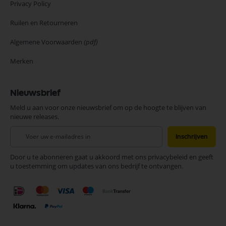
Privacy Policy
Ruilen en Retourneren
Algemene Voorwaarden
(pdf)
Merken
Nieuwsbrief
Meld u aan voor onze nieuwsbrief om op de hoogte te blijven van
nieuwe releases.
Abonneer
Inschrijven
u
op
Door u te abonneren gaat u akkoord met ons privacybeleid en geeft
onze
u toestemming om updates van ons bedrijf te ontvangen.
nieuwsbrief