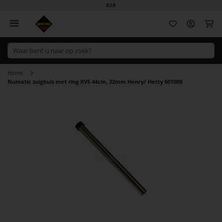
B2B
Wi
Home
Numatic zuigbuis met ring RVS 44cm, 32mm Henry/ Hetty 601008
Ga
naar
het
einde
van
de
afbeeldingen-
gallerij