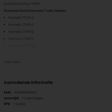
inclusief buisring 216065
Stainless Steel Extension Tube (32mm)
Numatic CT370-2
Numatic CT470-2
Numatic CT570-2
Numatic CT900-2
Numatic CTD570-2
Numatic CTD900-2
Numatic CRQ370-21
Toon meer
Numatic AVQ250-21
Numatic WV370-2
Numatic WV380-2
Aanvullende informatie
Numatic WV470-2
Meer
5028965696422
Numatic AVQ380-21
informatie
2-5 werkdagen
Numatic PPR200-12
1 stuk(s)
Numatic PPR370-12