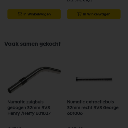
€ 6,73
Numatic MFQ370-21
In Winkelwagen
In Winkelwagen
Je vindt dit product in;
Numatic zuigbuis
Numatic onderdelen
Stofzuiger Onderdelen
Vaak samen gekocht
Numatic Onderdelen
Koop nu de Numatic zuigbuis met ring RVS 44cm, 32mm Henry/Hetty
601008 van het merk Numatic. Numatic Onderdelen biedt
hoogwaardige oplossingen voor diverse toepassingen. Bij Selectra
Hengelo vindt u een uitgebreid assortiment, scherpe prijzen, en snelle
levering. Ontdek de kwaliteit en betrouwbaarheid van Numatic
Onderdelen vandaag nog en bestel eenvoudig online.
Bekijk meer Numatic Onderdelen
Numatic zuigbuis
Numatic extractiebuis
gebogen 32mm RVS
32mm recht RVS George
Henry /Hetty 601027
601006