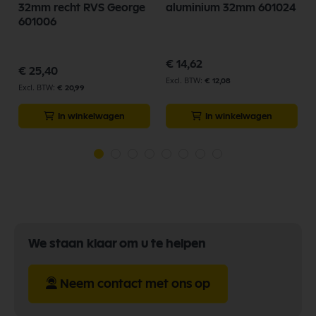
32mm recht RVS George
aluminium 32mm 601024
601006
€ 14,62
€ 25,40
€ 12,08
€ 20,99
In winkelwagen
In winkelwagen
We staan klaar om u te helpen
Neem contact met ons op