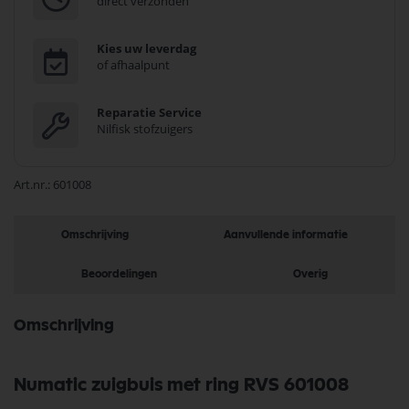
direct verzonden
Kies uw leverdag
of afhaalpunt
Reparatie Service
Nilfisk stofzuigers
Art.nr.
601008
Omschrijving
Aanvullende informatie
Beoordelingen
Overig
Omschrijving
Numatic zuigbuis met ring RVS 601008