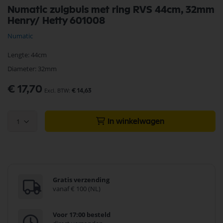
Ga
Numatic zuigbuis met ring RVS 44cm, 32mm
naar
Henry/ Hetty 601008
het
begin
Numatic
van
de
Lengte: 44cm
afbeeldingen-
gallerij
Diameter: 32mm
€ 17,70
€ 14,63
1
In winkelwagen
Gratis verzending
vanaf € 100 (NL)
Voor 17:00 besteld