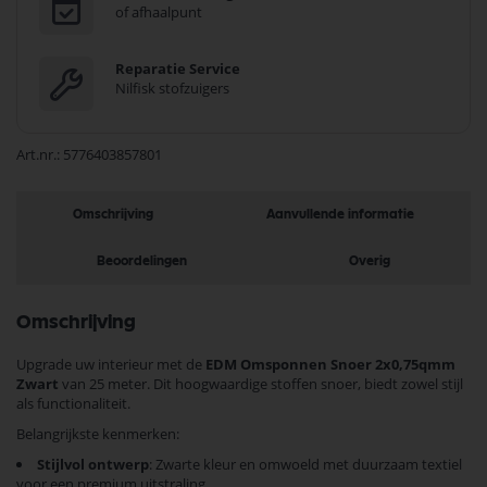
of afhaalpunt
Reparatie Service
Nilfisk stofzuigers
Art.nr.
5776403857801
Omschrijving
Aanvullende informatie
Beoordelingen
Overig
Omschrijving
Upgrade uw interieur met de
EDM Omsponnen Snoer 2x0,75qmm
Zwart
van 25 meter. Dit hoogwaardige stoffen snoer, biedt zowel stijl
als functionaliteit.
Belangrijkste kenmerken:
Stijlvol ontwerp
: Zwarte kleur en omwoeld met duurzaam textiel
voor een premium uitstraling.