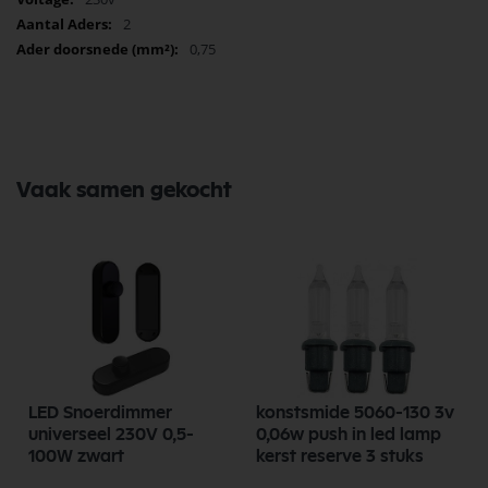
2
0,75
Vaak samen gekocht
LED Snoerdimmer
konstsmide 5060-130 3v
t
universeel 230V 0,5-
0,06w push in led lamp
100W zwart
kerst reserve 3 stuks