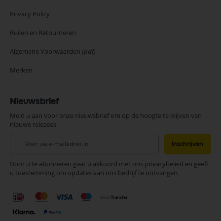
Privacy Policy
Ruilen en Retourneren
Algemene Voorwaarden
(pdf)
Merken
Nieuwsbrief
Meld u aan voor onze nieuwsbrief om op de hoogte te blijven van
nieuwe releases.
Abonneer
Inschrijven
u
op
Door u te abonneren gaat u akkoord met ons privacybeleid en geeft
onze
u toestemming om updates van ons bedrijf te ontvangen.
nieuwsbrief