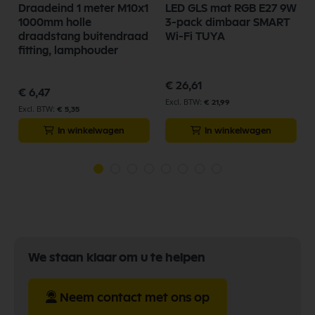
Draadeind 1 meter M10x1
LED GLS mat RGB E27 9W
g
1000mm holle
3-pack dimbaar SMART
draadstang buitendraad
Wi-Fi TUYA
fitting, lamphouder
€ 26,61
€ 6,47
€ 21,99
€ 5,35
In winkelwagen
In winkelwagen
We staan klaar om u te helpen
Neem contact met ons op