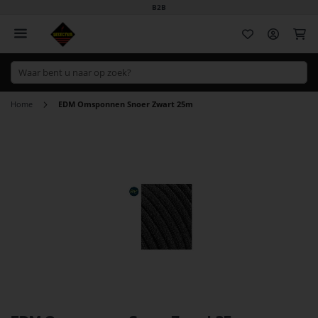
B2B
Wi
Home
EDM Omsponnen Snoer Zwart 25m
Ga
naar
het
einde
van
de
afbeeldingen-
gallerij
Ga