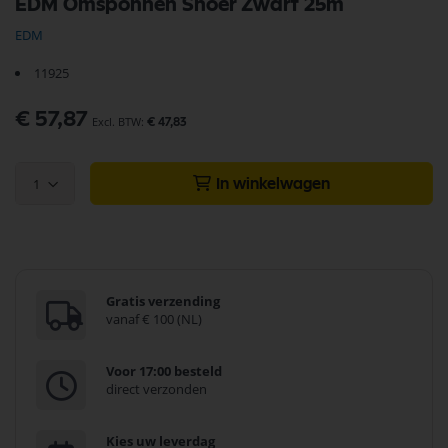
EDM Omsponnen Snoer Zwart 25m
naar
het
EDM
begin
van
11925
de
afbeeldingen-
€ 57,87
gallerij
€ 47,83
1
In winkelwagen
Gratis verzending
vanaf € 100 (NL)
Voor 17:00 besteld
direct verzonden
Kies uw leverdag