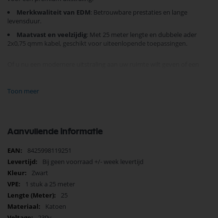
Merkkwaliteit van EDM
: Betrouwbare prestaties en lange
levensduur.
Maatvast en veelzijdig
: Met 25 meter lengte en dubbele ader
2x0,75 qmm kabel, geschikt voor uiteenlopende toepassingen.
Of u nu een modernere uitstraling aan uw ruimte wilt geven of een
functionele toevoeging zoekt, dit omsponnen snoer voldoet aan al uw
verwachtingen. Bestel vandaag nog en ervaar het verschil van kwaliteit
en design.
Toon meer
Aanvullende informatie
Meer
8425998119251
informatie
Bij geen voorraad +/- week levertijd
Zwart
1 stuk a 25 meter
25
Katoen
230v