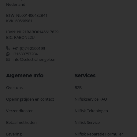
Nederland
BTW: NL001406482B41
KVK: 60566981
IBAN: NL21RABO0145617629
BIC: RABONL2U
+31 (0)74-2500199
+31630757204
info@selectrahengelo.nl
Algemene Info
Services
Over ons
B2B
Openingstijden en contact
Nilfiskservice FAQ
Verzendkosten
Nilfisk Tekeningen
Betaalmethoden
Nilfisk Service
Levering
Nilfisk Reparatie Formulier