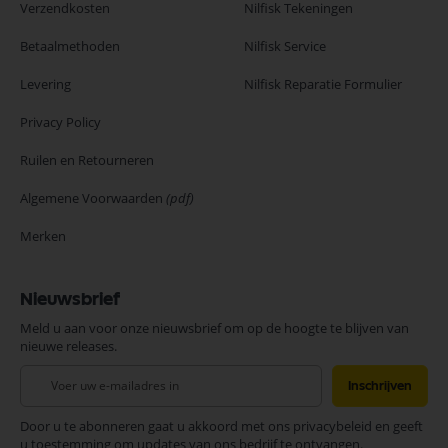
Verzendkosten
Nilfisk Tekeningen
Betaalmethoden
Nilfisk Service
Levering
Nilfisk Reparatie Formulier
Privacy Policy
Ruilen en Retourneren
Algemene Voorwaarden
(pdf)
Merken
Nieuwsbrief
Meld u aan voor onze nieuwsbrief om op de hoogte te blijven van
nieuwe releases.
Abonneer
Inschrijven
u
op
Door u te abonneren gaat u akkoord met ons privacybeleid en geeft
onze
u toestemming om updates van ons bedrijf te ontvangen.
nieuwsbrief