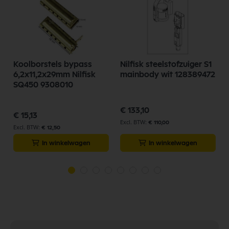
Koolborstels bypass
Nilfisk steelstofzuiger S1
6,2x11,2x29mm Nilfisk
mainbody wit 128389472
SQ450 9308010
€ 133,10
€ 15,13
€ 110,00
€ 12,50
In winkelwagen
In winkelwagen