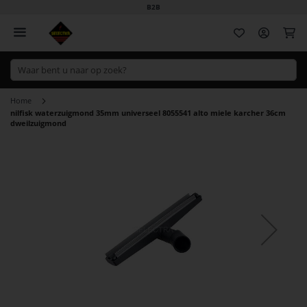
B2B
Wi
Home
nilfisk waterzuigmond 35mm universeel 8055541 alto miele karcher 36cm
dweilzuigmond
Ga
naar
het
einde
van
de
afbeeldingen-
gallerij