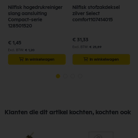
Nilfisk hogedrukreiniger
Nilfisk stofzakdeksel
slang aansluiting
zilver Select
Compact-serie
comfort107414015
128501520
€ 31,33
€ 1,45
€ 25,89
€ 1,20
In winkelwagen
In winkelwagen
Klanten die dit artikel kochten, kochten ook