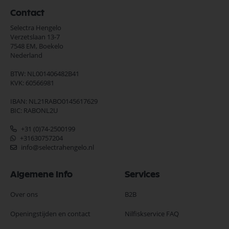
Contact
Selectra Hengelo
Verzetslaan 13-7
7548 EM,
Boekelo
Nederland
BTW: NL001406482B41
KVK: 60566981
IBAN: NL21RABO0145617629
BIC: RABONL2U
+31 (0)74-2500199
+31630757204
info@selectrahengelo.nl
Algemene Info
Services
Over ons
B2B
Openingstijden en contact
Nilfiskservice FAQ