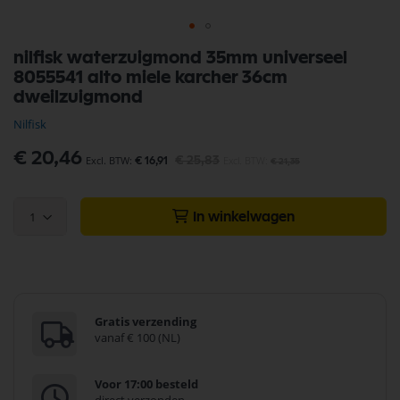
Ga
nilfisk waterzuigmond 35mm universeel
naar
8055541 alto miele karcher 36cm
het
begin
dweilzuigmond
van
Nilfisk
de
afbeeldingen-
Speciale
€ 20,46
gallerij
€ 25,83
€ 16,91
€ 21,35
prijs
1
In winkelwagen
Gratis verzending
vanaf € 100 (NL)
Voor 17:00 besteld