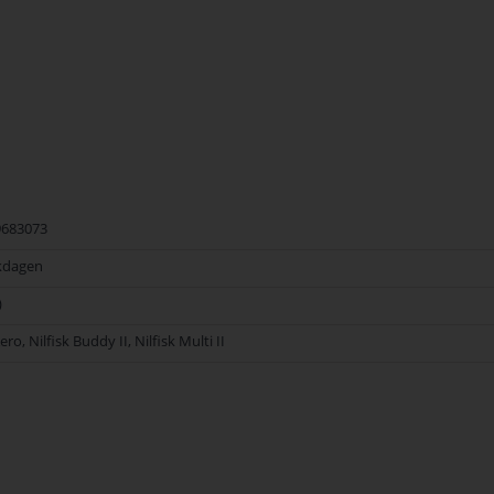
9683073
kdagen
)
ero, Nilfisk Buddy II, Nilfisk Multi II
2706 van het merk Nilfisk. Nilfisk Onderdelen biedt hoogwaardige oplossin
e kwaliteit en betrouwbaarheid van Nilfisk Onderdelen vandaag nog en bestel