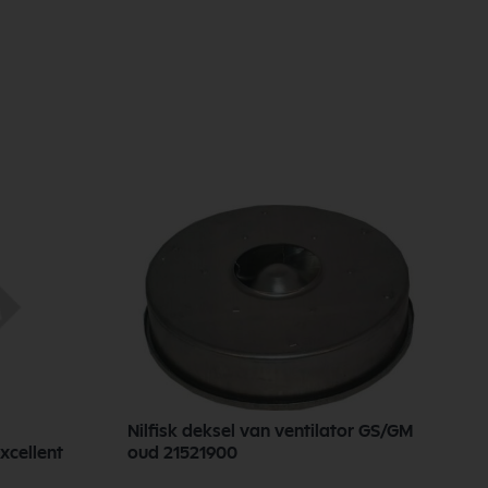
Nilfisk deksel van ventilator GS/GM
N
xcellent
oud 21521900
z
9