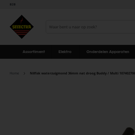
B2B
Assortiment
Elektro
Onderdelen Apparaten
Home
Nilfisk waterzuigmond 36mm nat droog Buddy / Multi 10740270
Ga
naar
het
einde
van
de
afbeeldingen-
gallerij