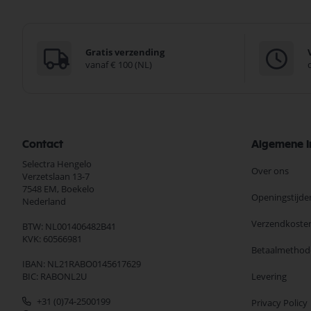
Gratis verzending
vanaf € 100 (NL)
Contact
Algemene I
Selectra Hengelo
Over ons
Verzetslaan 13-7
7548 EM,
Boekelo
Openingstijde
Nederland
Verzendkoste
BTW: NL001406482B41
KVK: 60566981
Betaalmethod
IBAN: NL21RABO0145617629
BIC: RABONL2U
Levering
+31 (0)74-2500199
Privacy Policy