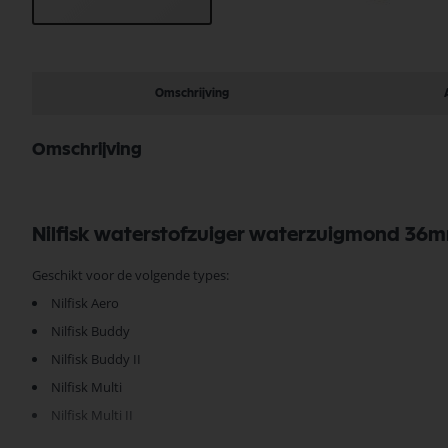
Ga
naar
het
begin
Omschrijving
van
de
afbeeldingen-
Omschrijving
gallerij
Nilfisk waterstofzuiger waterzuigmond 36
Geschikt voor de volgende types:
Nilfisk Aero
Nilfisk Buddy
Nilfisk Buddy II
Nilfisk Multi
Nilfisk Multi II