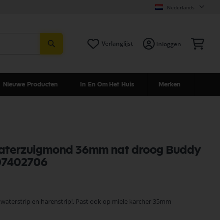
Nederlands
Zoeken
Win
Verlanglijst
Inloggen
Nieuwe Producten
In En Om Het Huis
Merken
waterzuigmond 36mm nat droog Buddy
107402706
waterstrip en harenstrip!. Past ook op miele karcher 35mm