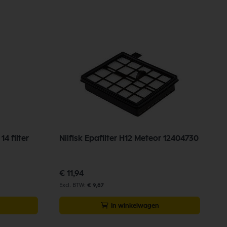
14 filter
Nilfisk Epafilter H12 Meteor 12404730
€ 11,94
€ 9,87
In winkelwagen