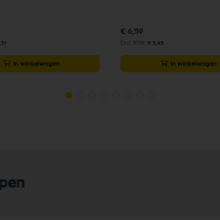
€ 6,59
,31
€ 5,45
In winkelwagen
In winkelwagen
lpen