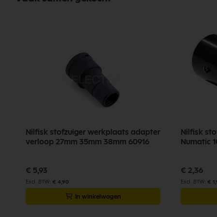
Nilfisk stofzuiger werkplaats adapter
Nilfisk st
verloop 27mm 35mm 38mm 60916
Numatic 1
€ 5,93
€ 2,36
€ 4,90
€ 1,
In winkelwagen