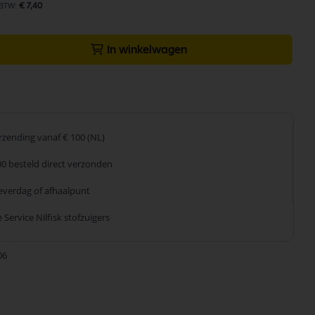
€ 7,40
In winkelwagen
erzending
vanaf € 100 (NL)
00 besteld
direct verzonden
leverdag
of afhaalpunt
 Service
Nilfisk stofzuigers
06