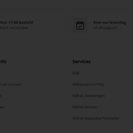
Voor 17:00 besteld
Kies uw leverdag
direct verzonden
of afhaalpunt
nfo
Services
B2B
n en contact
Nilfiskservice FAQ
n
Nilfisk Tekeningen
en
Nilfisk Service
Nilfisk Reparatie Formulier