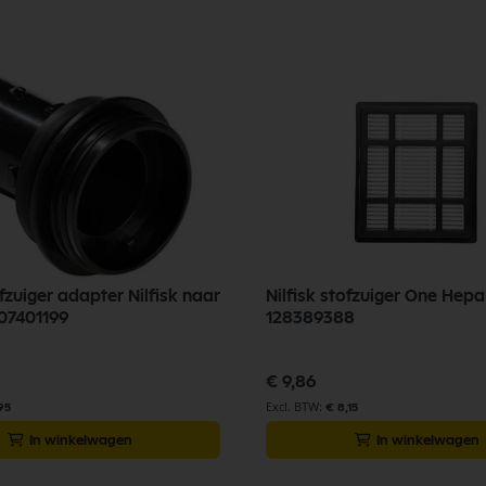
ofzuiger adapter Nilfisk naar
Nilfisk stofzuiger One Hepa 
07401199
128389388
€ 9,86
95
€ 8,15
In winkelwagen
In winkelwagen