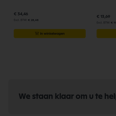
€ 34,46
€ 13,69
€ 28,48
€ 11
In winkelwagen
We staan klaar om u te he