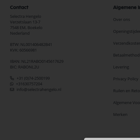
Contact
Algemene I
Selectra Hengelo
Over ons
Verzetslaan 13-7
7548 EM,
Boekelo
Openingstijde
Nederland
Verzendkoste
BTW: NL001406482B41
KVK: 60566981
Betaalmethod
IBAN: NL21RABO0145617629
BIC: RABONL2U
Levering
+31 (0)74-2500199
Privacy Policy
+31630757204
info@selectrahengelo.nl
Ruilen en Ret
Algemene Vo
Merken