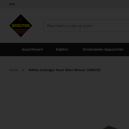
B2B
Assortiment
Elektro
Onderdelen Apparaten
Home
Nilfisk stofzuiger foam filter Meteor 12404732
Ga
naar
het
einde
van
de
afbeeldingen-
gallerij