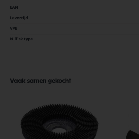
Meer
EAN
Bekijk meer Nilfisk Onderdelen
informatie
Levertijd
VPE
Nilfisk type
Vaak samen gekocht