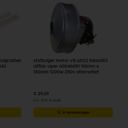
zuigrubber
stofzuiger motor v1j-ph22 54as082
N
542
nilfisk viper 60046051 110mm x
130mm 1200w 230v alternatief
€
€ 29,65
€ 24,50
In winkelwagen