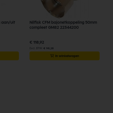
 aan/uit
Nilfisk CFM bajonetkoppeling 50mm
compleet GM82 22344200
€ 118,92
€ 98,28
In winkelwagen