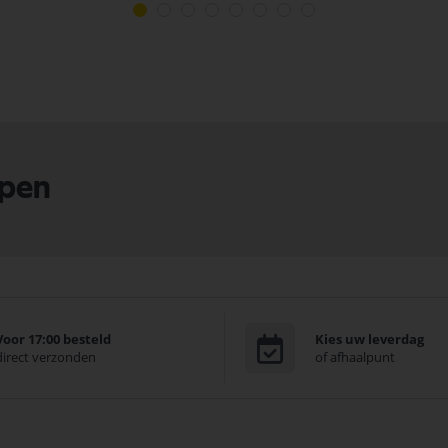
lpen
Voor 17:00 besteld
Kies uw leverdag
direct verzonden
of afhaalpunt