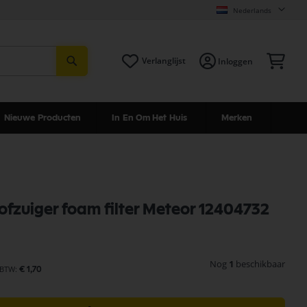
Nederlands
Zoeken
Win
Verlanglijst
Inloggen
Nieuwe Producten
In En Om Het Huis
Merken
tofzuiger foam filter Meteor 12404732
Nog
1
beschikbaar
€ 1,70