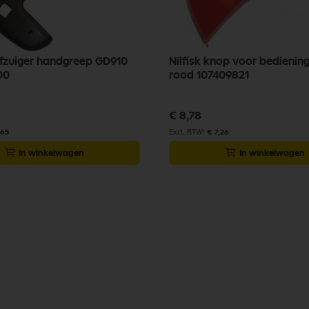
tofzuiger handgreep GD910
Nilfisk knop voor bediening
00
rood 107409821
€ 8,78
,65
€ 7,26
In winkelwagen
In winkelwagen