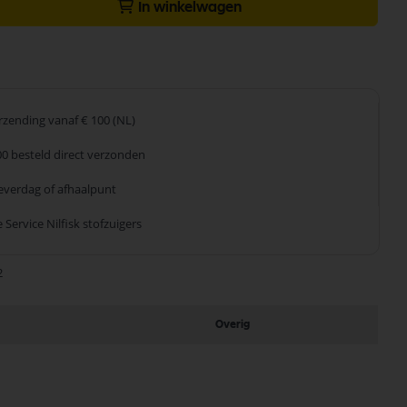
In winkelwagen
erzending
vanaf € 100 (NL)
00 besteld
direct verzonden
leverdag
of afhaalpunt
 Service
Nilfisk stofzuigers
2
Overig