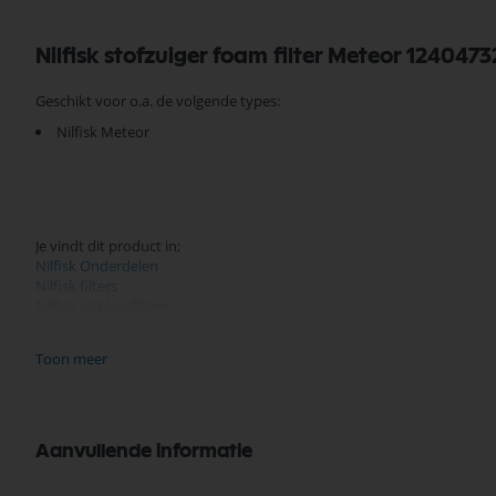
Nilfisk stofzuiger foam filter Meteor 1240473
Geschikt voor o.a. de volgende types:
Nilfisk Meteor
Je vindt dit product in;
Nilfisk Onderdelen
Nilfisk filters
Nilfisk uitblaasfilters
Nilfisk geluidsdempers
Nilfisk Meteor
Toon meer
Filter
Zoeken op type Nilfisk stofzuiger
Nilfisk Stofzuiger op Productgroep
Nilfisk Onderdelen
Aanvullende informatie
Koop nu de Nilfisk stofzuiger foam filter Meteor 12404732 van het mer
scherpe prijzen, en snelle levering. Ontdek de kwaliteit en betrouwba