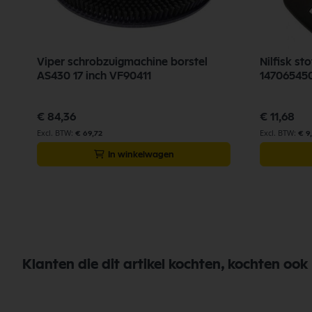
Viper schrobzuigmachine borstel
Nilfisk s
AS430 17 inch VF90411
14706545
€ 84,36
€ 11,68
€ 69,72
€ 9
In winkelwagen
Klanten die dit artikel kochten, kochten ook