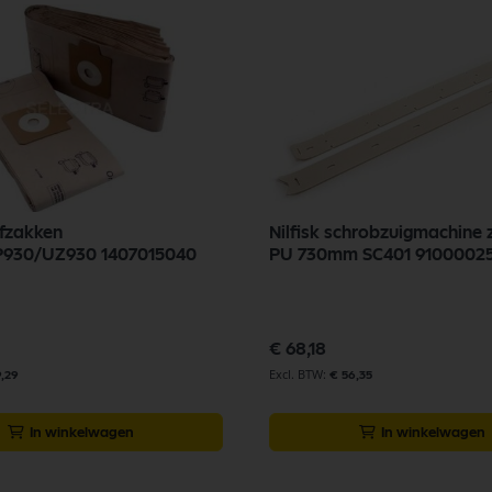
ofzakken
Nilfisk schrobzuigmachine 
930/UZ930 1407015040
PU 730mm SC401 9100002
€ 68,18
9,29
€ 56,35
In winkelwagen
In winkelwagen