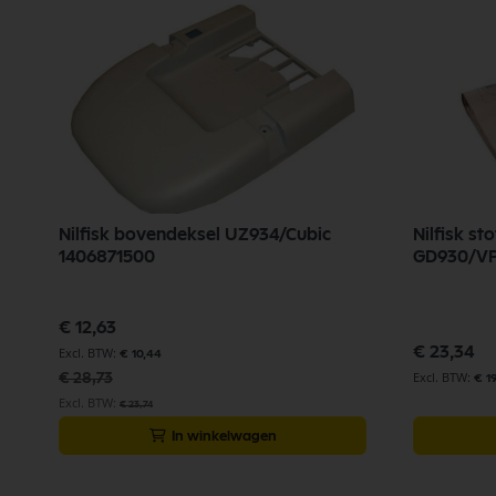
Nilfisk bovendeksel UZ934/Cubic
Nilfisk st
1406871500
GD930/VP
Speciale
€ 12,63
prijs
€ 23,34
€ 10,44
€ 28,73
€ 1
€ 23,74
In winkelwagen