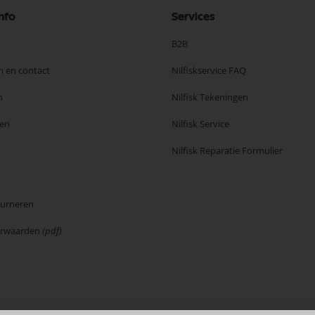
nfo
Services
B2B
n en contact
Nilfiskservice FAQ
n
Nilfisk Tekeningen
en
Nilfisk Service
Nilfisk Reparatie Formulier
ourneren
orwaarden
(pdf)