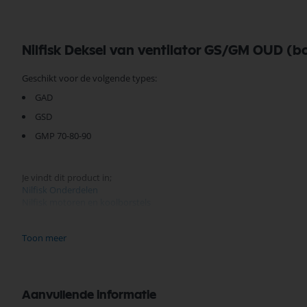
Nilfisk Deksel van ventilator GS/GM OUD (b
Geschikt voor de volgende types:
GAD
GSD
GMP 70-80-90
Je vindt dit product in;
Nilfisk Onderdelen
Nilfisk motoren en koolborstels
Nilfisk Stofzuiger op Productgroep
Nilfisk motor toebehoren
Toon meer
Nilfisk Onderdelen
Koop nu de Nilfisk deksel van ventilator GS/GM oud 21521900 van het 
assortiment, scherpe prijzen, en snelle levering. Ontdek de kwaliteit
Aanvullende informatie
Bekijk meer Nilfisk Onderdelen