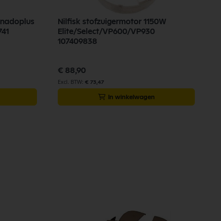
ornadoplus
Nilfisk stofzuigermotor 1150W
741
Elite/Select/VP600/VP930
107409838
€ 88,90
€ 73,47
In winkelwagen