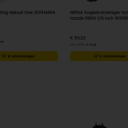
uiting deksel One 107414494
Nilfisk hogedrukreiniger t
nozzle 0500 1/8 inch 101119
€ 50,32
,09
€ 41,59
In winkelwagen
In winkelwagen