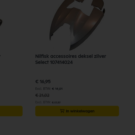
y
Nilfisk accessoires deksel zilver
N
Select 107414024
H
Speciale
€ 16,95
prijs
€
€ 14,01
€ 21,02
€ 17,37
In winkelwagen