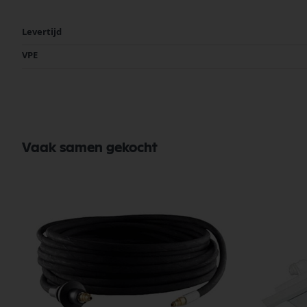
Meer
Levertijd
informatie
VPE
Vaak samen gekocht