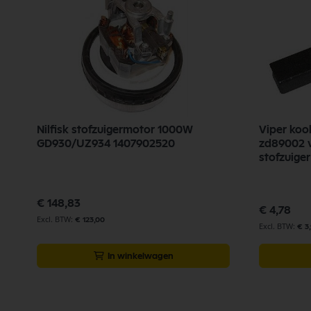
55
Nilfisk stofzuigermotor 1000W
Viper kool
GD930/UZ934 1407902520
zd89002 v
stofzuiger
€ 148,83
€ 4,78
€ 123,00
€ 3
In winkelwagen