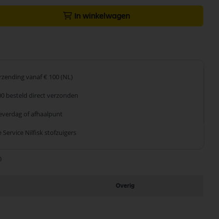
In winkelwagen
erzending
vanaf € 100 (NL)
00 besteld
direct verzonden
leverdag
of afhaalpunt
 Service
Nilfisk stofzuigers
0
Overig