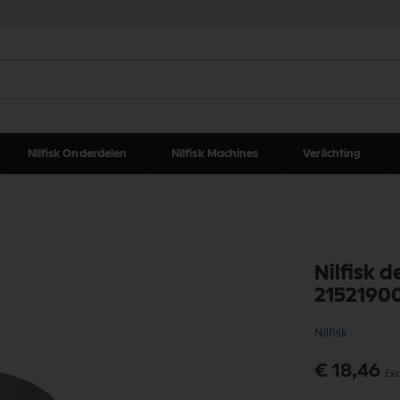
Nilfisk Onderdelen
Nilfisk Machines
Verlichting
Nilfisk 
2152190
Nilfisk
Speciale
€ 18,46
prijs