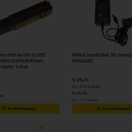
borstel lsu135 lsu155
Nilfisk laadkabel 18v hand
l100 8.1x10.9x32mm
81942432
 motor 1 stuk
Speciale
€ 25,26
prijs
€ 20,88
€ 28,36
,95
€ 23,44
In winkelwagen
In winkelwagen