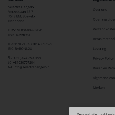
Selectra Hengelo
Over ons
Verzetslaan 13-7
7548 EM,
Boekelo
Openingstijde
Nederland
Verzendkoste
BTW: NL001406482B41
KVK: 60566981
Betaalmethod
IBAN: NL21RABO0145617629
BIC: RABONL2U
Levering
+31 (0)74-2500199
Privacy Policy
+31630757204
info@selectrahengelo.nl
Ruilen en Ret
Algemene Vo
Merken
Deze website maakt gebr