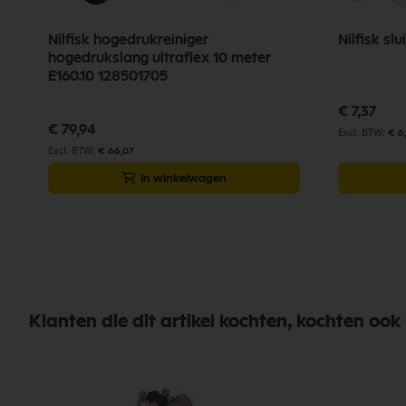
Nilfisk hogedrukreiniger
Nilfisk sl
hogedrukslang ultraflex 10 meter
E160.10 128501705
€ 7,37
€ 79,94
€ 6
€ 66,07
In winkelwagen
Klanten die dit artikel kochten, kochten ook