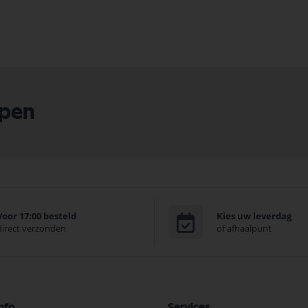
lpen
Voor 17:00 besteld
Kies uw leverdag
direct verzonden
of afhaalpunt
nfo
Services