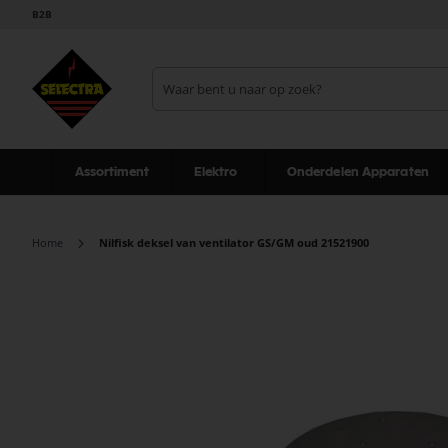
B2B
Assortiment
Elektro
Onderdelen Apparaten
Home
Nilfisk deksel van ventilator GS/GM oud 21521900
Ga
naar
het
einde
van
de
afbeeldingen-
gallerij