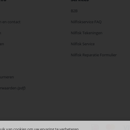
B2B
n en contact
Nilfiskservice FAQ
n
Nilfisk Tekeningen
en
Nilfisk Service
Nilfisk Reparatie Formulier
ourneren
orwaarden
(pdf)
uik van cookies om uw ervaring te verbeteren.