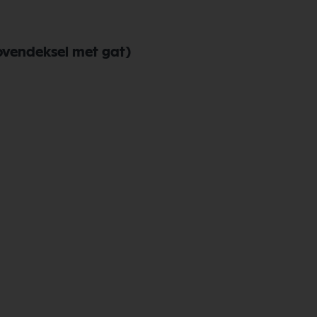
ovendeksel met gat)
merk Nilfisk. Nilfisk Onderdelen biedt hoogwaardige oplossingen voor divers
 en betrouwbaarheid van Nilfisk Onderdelen vandaag nog en bestel eenvoudig