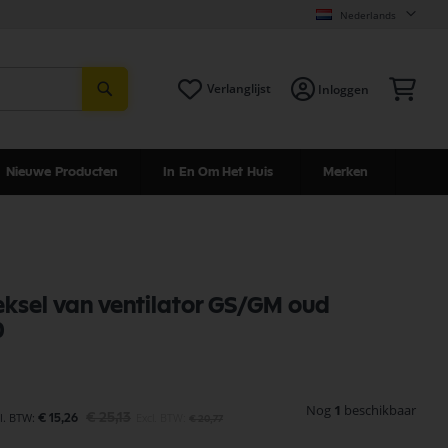
Nederlands
Zoeken
Win
Verlanglijst
Inloggen
Nieuwe Producten
In En Om Het Huis
Merken
deksel van ventilator GS/GM oud
0
Nog
1
beschikbaar
€ 25,13
€ 15,26
€ 20,77