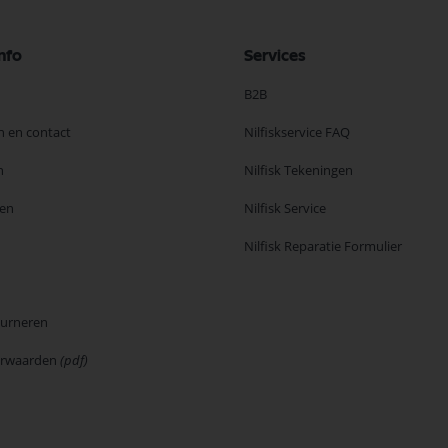
nfo
Services
B2B
n en contact
Nilfiskservice FAQ
n
Nilfisk Tekeningen
en
Nilfisk Service
Nilfisk Reparatie Formulier
ourneren
orwaarden
(pdf)