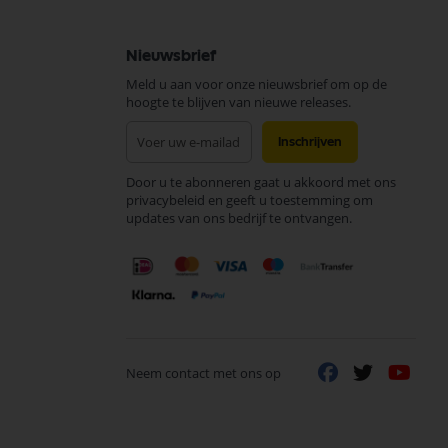
Nieuwsbrief
Meld u aan voor onze nieuwsbrief om op de
hoogte te blijven van nieuwe releases.
Abonneer
Inschrijven
u
op
Door u te abonneren gaat u akkoord met ons
onze
privacybeleid en geeft u toestemming om
nieuwsbrief
updates van ons bedrijf te ontvangen.
Neem contact met ons op