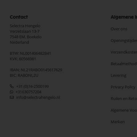
Contact
Algemene I
Selectra Hengelo
Over ons
Verzetslaan 13-7
7548 EM,
Boekelo
Openingstijde
Nederland
Verzendkoste
BTW: NL001406482B41
KVK: 60566981
Betaalmethod
IBAN: NL21RABO0145617629
BIC: RABONL2U
Levering
+31 (0)74-2500199
Privacy Policy
+31630757204
info@selectrahengelo.nl
Ruilen en Ret
Algemene Vo
Merken