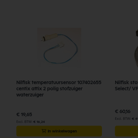
Nilfisk temperatuursensor 107402655
Nilfisk st
centix attix 2 polig stofzuiger
Select/ 
waterzuiger
€ 60,16
€ 19,65
€ 4
€ 16,24
In winkelwagen