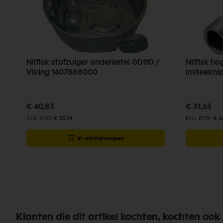
Nilfisk stofzuiger onderketel GD110 /
Nilfisk ho
Viking 1407888000
insteeknip
€ 40,83
€ 31,63
€ 33,74
€ 2
In winkelwagen
Klanten die dit artikel kochten, kochten ook