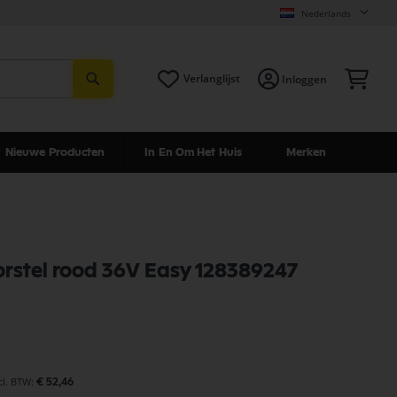
Nederlands
Zoeken
Win
Verlanglijst
Inloggen
Nieuwe Producten
In En Om Het Huis
Merken
borstel rood 36V Easy 128389247
€ 52,46