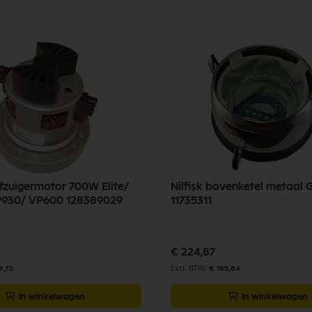
ofzuigermotor 700W Elite/
Nilfisk bovenketel metaal
VP930/ VP600 128389029
11735311
€ 224,87
9,72
€ 185,84
In winkelwagen
In winkelwagen