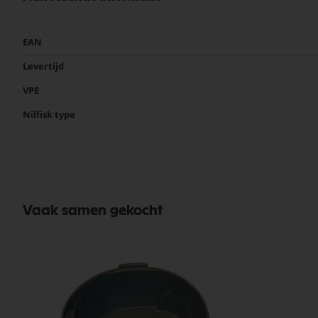
Meer
EAN
informatie
Levertijd
VPE
Nilfisk type
Vaak samen gekocht