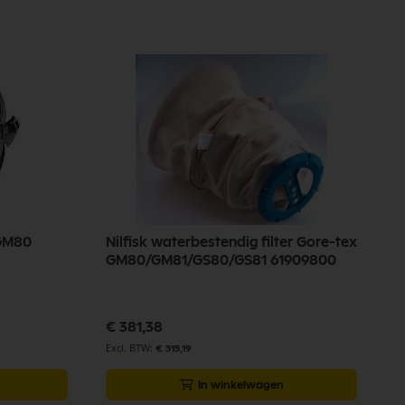
 GM80
Nilfisk waterbestendig filter Gore-tex
N
GM80/GM81/GS80/GS81 61909800
r
€ 381,38
€
€ 315,19
In winkelwagen