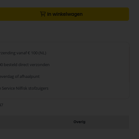
In winkelwagen
erzending
vanaf € 100 (NL)
00 besteld
direct verzonden
leverdag
of afhaalpunt
 Service
Nilfisk stofzuigers
47
Overig