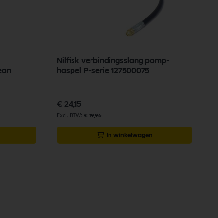
Nilfisk verbindingsslang pomp-
lean
haspel P-serie 127500075
€ 24,15
€ 19,96
In winkelwagen