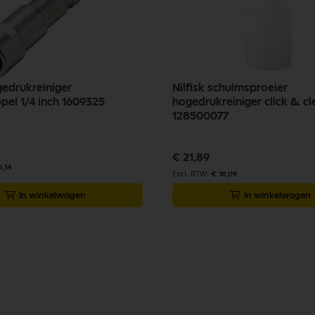
gedrukreiniger
Nilfisk schuimsproeier
pel 1/4 inch 1609325
hogedrukreiniger click & c
128500077
€ 21,89
6,14
€ 18,09
In winkelwagen
In winkelwagen