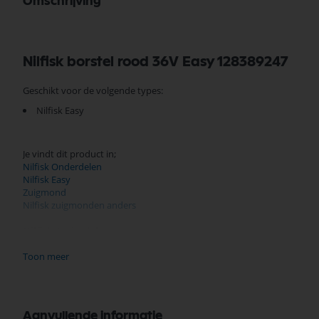
Omschrijving
Nilfisk borstel rood 36V Easy 128389247
Geschikt voor de volgende types:
Nilfisk Easy
Je vindt dit product in;
Nilfisk Onderdelen
Nilfisk Easy
Zuigmond
Nilfisk zuigmonden anders
Nilfisk Onderdelen
Koop nu de Nilfisk borstel rood 36V Easy 128389247 van het merk Nilfi
scherpe prijzen, en snelle levering. Ontdek de kwaliteit en betrouwba
Toon meer
Bekijk meer Nilfisk Onderdelen
Aanvullende informatie