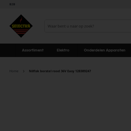
B2B
Assortiment
Elektro
Onderdelen Apparaten
Home
Nilfisk borstel rood 36V Easy 128389247
Ga
naar
het
einde
van
de
afbeeldingen-
gallerij