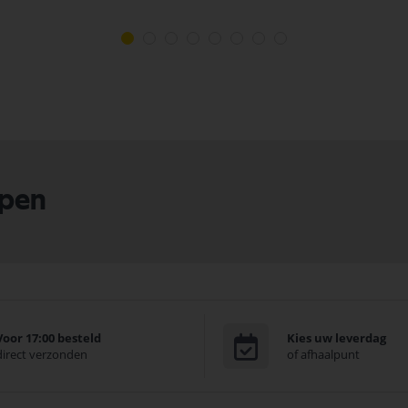
lpen
Voor 17:00 besteld
Kies uw leverdag
direct verzonden
of afhaalpunt