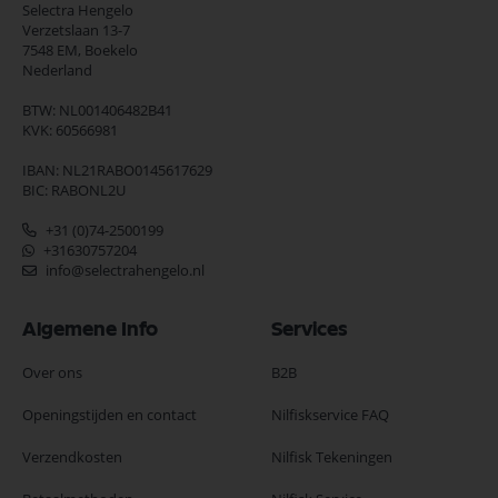
Selectra Hengelo
Verzetslaan 13-7
7548 EM,
Boekelo
Nederland
BTW: NL001406482B41
KVK: 60566981
IBAN: NL21RABO0145617629
BIC: RABONL2U
+31 (0)74-2500199
+31630757204
info@selectrahengelo.nl
Algemene Info
Services
Over ons
B2B
Openingstijden en contact
Nilfiskservice FAQ
Verzendkosten
Nilfisk Tekeningen