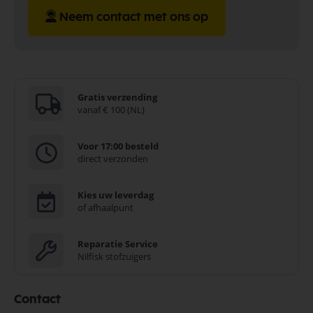
Neem contact met ons op
Gratis verzending
vanaf € 100 (NL)
Voor 17:00 besteld
direct verzonden
Kies uw leverdag
of afhaalpunt
Reparatie Service
Nilfisk stofzuigers
Contact