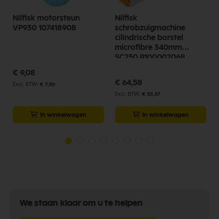
Nilfisk motorsteun
Nilfisk
VP930 107418908
schrobzuigmachine
cilindrische borstel
microfibre 340mm
SC250 9100002068
€ 9,08
€ 64,58
€ 7,50
€ 53,37
In winkelwagen
In winkelwagen
We staan klaar om u te helpen