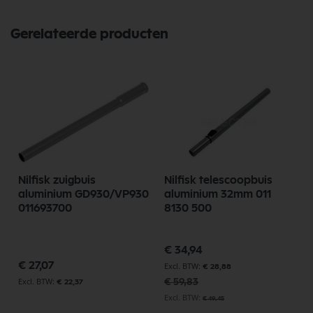
Gerelateerde producten
Nilfisk zuigbuis
Nilfisk telescoopbuis
aluminium GD930/VP930
aluminium 32mm 011
011693700
8130 500
Speciale
€ 34,94
prijs
€ 27,07
€ 28,88
€ 59,83
€ 22,37
€ 49,45