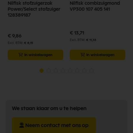
l
Nilfisk stofzuigerzak
Nilfisk combizuigmond
Power/Select stofzuiger
VP300 107 405 141
128389187
€ 13,71
€ 9,86
€ 11,33
€ 8,15
In winkelwagen
In winkelwagen
We staan klaar om u te helpen
Neem contact met ons op