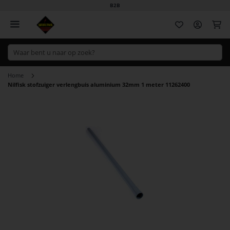
B2B
Wi
Home
Nilfisk stofzuiger verlengbuis aluminium 32mm 1 meter 11262400
Ga
naar
het
einde
van
de
afbeeldingen-
gallerij