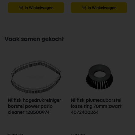
In Winkelwagen
In Winkelwagen
Vaak samen gekocht
l
Nilfisk hogedrukreiniger
Nilfisk plumeauborstel
borstel power patio
losse ring 70mm zwart
cleaner 128500974
4072400264