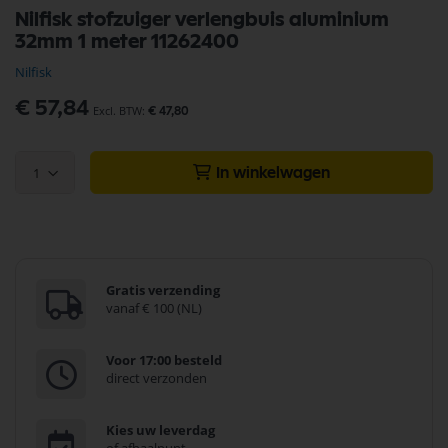
Ga
Nilfisk stofzuiger verlengbuis aluminium
naar
32mm 1 meter 11262400
het
begin
Nilfisk
van
de
€ 57,84
€ 47,80
afbeeldingen-
gallerij
1
In winkelwagen
Gratis verzending
vanaf € 100 (NL)
Voor 17:00 besteld
direct verzonden
Kies uw leverdag