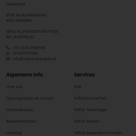
Nederland
BTW: NL001406482B41
KVK: 60566981
IBAN: NL21RABO0145617629
BIC: RABONL2U
+31 (0)74-2500199
+31630757204
info@selectrahengelo.nl
Algemene Info
Services
Over ons
B2B
Openingstijden en contact
Nilfiskservice FAQ
Verzendkosten
Nilfisk Tekeningen
Betaalmethoden
Nilfisk Service
Levering
Nilfisk Reparatie Formulier