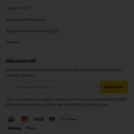
Privacy Policy
Ruilen en Retourneren
Algemene Voorwaarden
(pdf)
Merken
Nieuwsbrief
Meld u aan voor onze nieuwsbrief om op de hoogte te blijven van
nieuwe releases.
Abonneer
Inschrijven
u
op
Door u te abonneren gaat u akkoord met ons privacybeleid en geeft
onze
u toestemming om updates van ons bedrijf te ontvangen.
nieuwsbrief