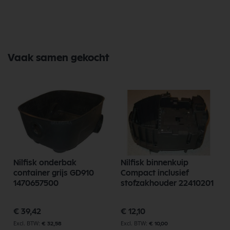
Vaak samen gekocht
Nilfisk onderbak
Nilfisk binnenkuip
container grijs GD910
Compact inclusief
1470657500
stofzakhouder 22410201
€ 39,42
€ 12,10
€ 32,58
€ 10,00