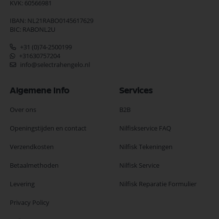
KVK: 60566981
IBAN: NL21RABO0145617629
BIC: RABONL2U
+31 (0)74-2500199
+31630757204
info@selectrahengelo.nl
Algemene Info
Services
Over ons
B2B
Openingstijden en contact
Nilfiskservice FAQ
Verzendkosten
Nilfisk Tekeningen
Betaalmethoden
Nilfisk Service
Levering
Nilfisk Reparatie Formulier
Privacy Policy