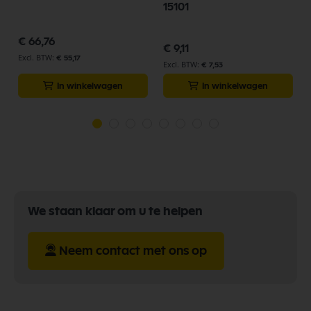
15101
€ 66,76
€ 9,11
€ 55,17
€ 7,53
In winkelwagen
In winkelwagen
We staan klaar om u te helpen
Neem contact met ons op