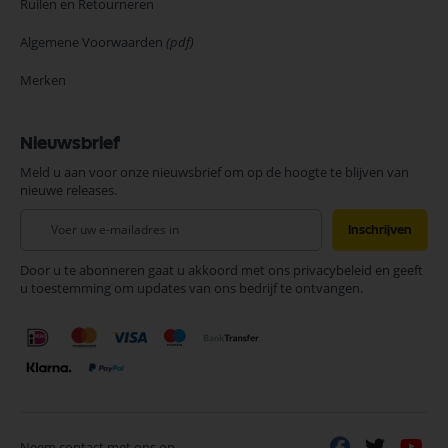
Ruilen en Retourneren
Algemene Voorwaarden
(pdf)
Merken
Nieuwsbrief
Meld u aan voor onze nieuwsbrief om op de hoogte te blijven van
nieuwe releases.
Abonneer
Inschrijven
u
op
Door u te abonneren gaat u akkoord met ons privacybeleid en geeft
onze
u toestemming om updates van ons bedrijf te ontvangen.
nieuwsbrief
Neem contact met ons op