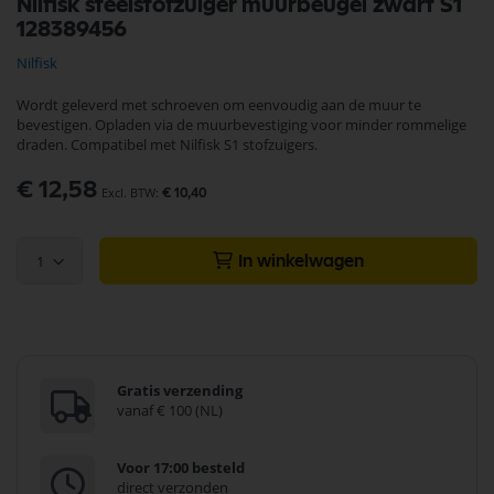
Nilfisk steelstofzuiger muurbeugel zwart S1
naar
128389456
het
begin
Nilfisk
van
de
Wordt geleverd met schroeven om eenvoudig aan de muur te
afbeeldingen-
bevestigen. Opladen via de muurbevestiging voor minder rommelige
gallerij
draden. Compatibel met Nilfisk S1 stofzuigers.
€ 12,58
€ 10,40
1
In winkelwagen
Gratis verzending
vanaf € 100 (NL)
Voor 17:00 besteld
direct verzonden