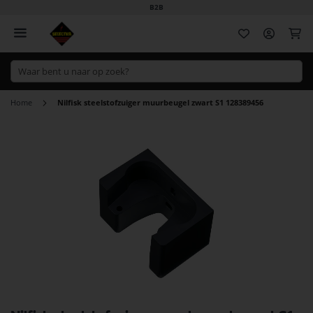
B2B
Wi
Home
Nilfisk steelstofzuiger muurbeugel zwart S1 128389456
Ga
naar
het
einde
van
de
afbeeldingen-
gallerij
Ga