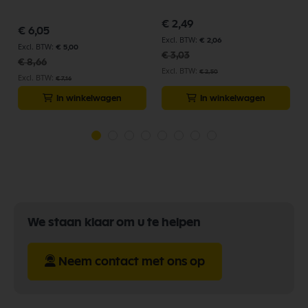
Speciale
€ 2,49
Speciale
prijs
€ 6,05
prijs
€ 2,06
€ 5,00
€ 3,03
€ 8,66
€ 2,50
€ 7,16
In winkelwagen
In winkelwagen
We staan klaar om u te helpen
Neem contact met ons op