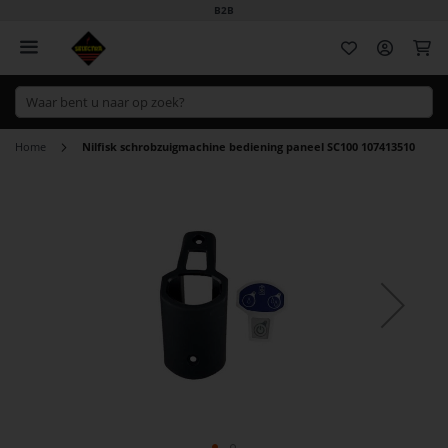
B2B
Wi
Home
Nilfisk schrobzuigmachine bediening paneel SC100 107413510
Ga
naar
het
einde
van
de
afbeeldingen-
gallerij