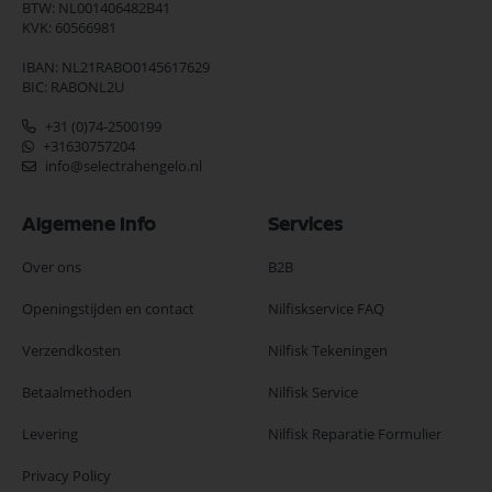
BTW: NL001406482B41
KVK: 60566981
IBAN: NL21RABO0145617629
BIC: RABONL2U
+31 (0)74-2500199
+31630757204
info@selectrahengelo.nl
Algemene Info
Services
Over ons
B2B
Openingstijden en contact
Nilfiskservice FAQ
Verzendkosten
Nilfisk Tekeningen
Betaalmethoden
Nilfisk Service
Levering
Nilfisk Reparatie Formulier
Privacy Policy