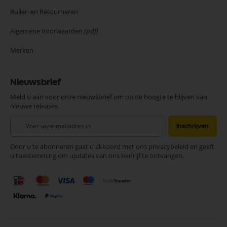
Ruilen en Retourneren
Algemene Voorwaarden
(pdf)
Merken
Nieuwsbrief
Meld u aan voor onze nieuwsbrief om op de hoogte te blijven van
nieuwe releases.
Abonneer
Inschrijven
u
op
Door u te abonneren gaat u akkoord met ons privacybeleid en geeft
onze
u toestemming om updates van ons bedrijf te ontvangen.
nieuwsbrief