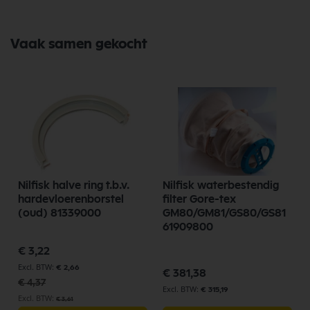
Vaak samen gekocht
Nilfisk halve ring t.b.v.
Nilfisk waterbestendig
hardevloerenborstel
filter Gore-tex
(oud) 81339000
GM80/GM81/GS80/GS81
61909800
Speciale
€ 3,22
prijs
€ 2,66
€ 381,38
€ 4,37
€ 315,19
€ 3,61