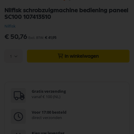
Ga
Nilfisk schrobzuigmachine bediening paneel
naar
SC100 107413510
het
begin
Nilfisk
van
de
€ 50,76
€ 41,95
afbeeldingen-
gallerij
1
In winkelwagen
Gratis verzending
vanaf € 100 (NL)
Voor 17:00 besteld
direct verzonden
Kies uw leverdag