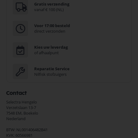
Gratis verzending
vanaf € 100 (NL)
Voor 17:00 besteld
direct verzonden
Kies uw leverdag
of afhaalpunt
Reparatie Service
Nilfisk stofzuigers
Contact
Selectra Hengelo
Verzetslaan 13-7
7548 EM,
Boekelo
Nederland
BTW: NL001406482B41
KVK: 60566981