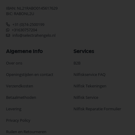
IBAN: NL21RABO0145617629
BIC: RABONL2U
+31 (0)74-2500199
+31630757204
info@selectrahengelo.nl
Algemene Info
Services
Over ons
B2B
Openingstijden en contact
Nilfiskservice FAQ
Verzendkosten
Nilfisk Tekeningen
Betaalmethoden
Nilfisk Service
Levering
Nilfisk Reparatie Formulier
Privacy Policy
Ruilen en Retourneren