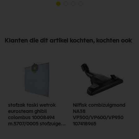
Klanten die dit artikel kochten, kochten ook
stofzak taski wetrok
Nilfisk combizuigmond
eurosteam ghibli
NA38
colombus 10008494
VP300/VP600/VP930
m.5707/0005 stofzuiger
107418965
C
industrie 5 stuks fleece