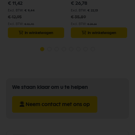
Speciale
Speciale
€ 11,42
€ 26,78
prijs
prijs
€ 9,44
€ 22,13
€ 12,95
€ 35,89
€ 10,70
€ 29,66
In winkelwagen
In winkelwagen
We staan klaar om u te helpen
Neem contact met ons op