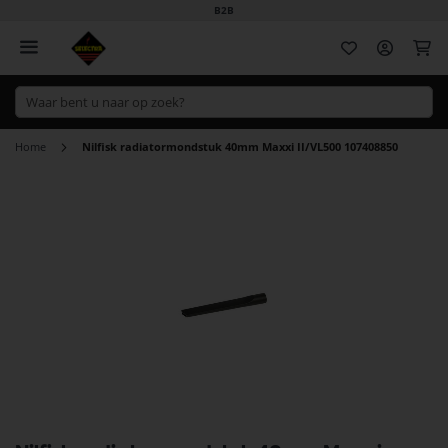
B2B
Wi
Home
Nilfisk radiatormondstuk 40mm Maxxi II/VL500 107408850
Ga
naar
het
einde
van
de
afbeeldingen-
gallerij
Ga