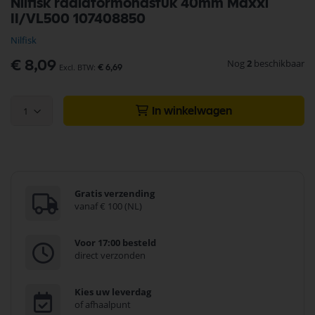
Nilfisk radiatormondstuk 40mm Maxxi
naar
II/VL500 107408850
het
begin
Nilfisk
van
de
Nog
2
beschikbaar
€ 8,09
€ 6,69
afbeeldingen-
gallerij
1
In winkelwagen
Gratis verzending
vanaf € 100 (NL)
Voor 17:00 besteld
direct verzonden
Kies uw leverdag
of afhaalpunt