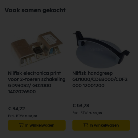
Onderdelen vandaag nog en bestel eenvoudig online.
Vaak samen gekocht
Bekijk meer Nilfisk Onderdelen
Nilfisk electronica print
Nilfisk handgreep
2
voor 2-toeren schakeling
GD1000/CDB3000/CDF2
GD930S2/ GD2000
000 12001200
1407026500
€ 53,78
€ 34,22
€ 44,45
€ 28,28
In winkelwagen
In winkelwagen