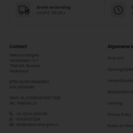
Gratis verzending
vanaf € 100 (NL)
Contact
Algemene I
Selectra Hengelo
Over ons
Verzetslaan 13-7
7548 EM,
Boekelo
Openingstijde
Nederland
Verzendkoste
BTW: NL001406482B41
KVK: 60566981
Betaalmethod
IBAN: NL21RABO0145617629
BIC: RABONL2U
Levering
+31 (0)74-2500199
Privacy Policy
+31630757204
info@selectrahengelo.nl
Ruilen en Ret