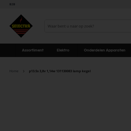
B2B
Assortiment
Elektro
Onderdelen Apparaten
Home
p13.5s 3,8v 1,14w 131130083 lamp kegel
Ga
naar
het
einde
van
de
afbeeldingen-
gallerij