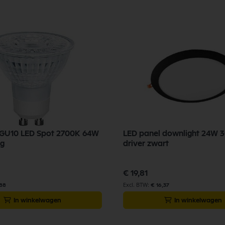
 GU10 LED Spot 2700K 64W
LED panel downlight 24W 3
ng
driver zwart
€ 19,81
,88
€ 16,37
In winkelwagen
In winkelwagen