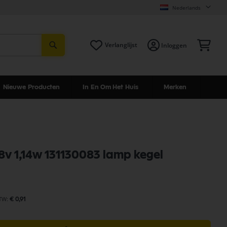
Nederlands
Zoeken
Win
Verlanglijst
Inloggen
Nieuwe Producten
In En Om Het Huis
Merken
,8v 1,14w 131130083 lamp kegel
€ 0,91