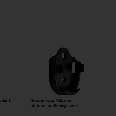
der tl
Houder voor MiBoxer
K
afstandsbediening zwart
L