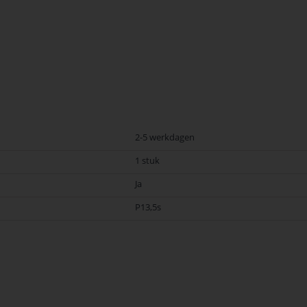
2-5 werkdagen
1 stuk
Ja
P13,5s