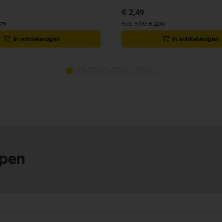
€ 2,49
,79
€ 2,06
In winkelwagen
In winkelwagen
lpen