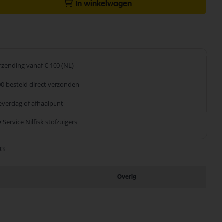
In winkelwagen
erzending
vanaf € 100 (NL)
00 besteld
direct verzonden
leverdag
of afhaalpunt
 Service
Nilfisk stofzuigers
83
Overig