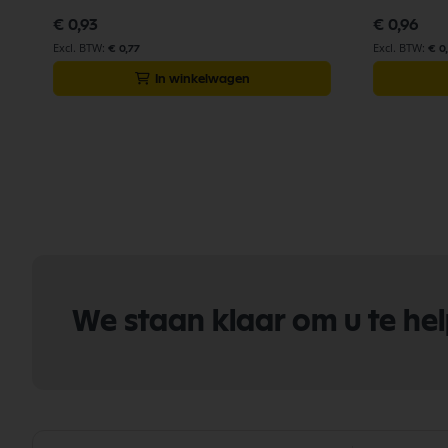
€ 0,93
€ 0,96
€ 0,77
€ 0
In winkelwagen
We staan klaar om u te he