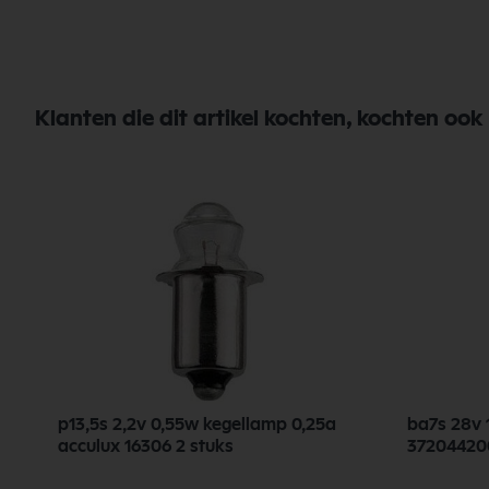
Klanten die dit artikel kochten, kochten ook
p13,5s 2,2v 0,55w kegellamp 0,25a
ba7s 28v 
acculux 16306 2 stuks
372044200