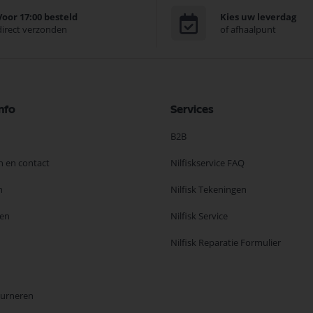
Voor 17:00 besteld
Kies uw leverdag
direct verzonden
of afhaalpunt
nfo
Services
B2B
n en contact
Nilfiskservice FAQ
n
Nilfisk Tekeningen
en
Nilfisk Service
Nilfisk Reparatie Formulier
ourneren