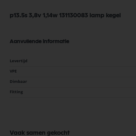
p13.5s 3,8v 1,14w 131130083 lamp kegel
Aanvullende informatie
Meer
Levertijd
informatie
VPE
Dimbaar
Fitting
Vaak samen gekocht