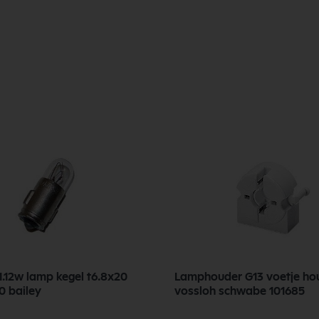
1.12w lamp kegel t6.8x20
Lamphouder G13 voetje hou
 bailey
vossloh schwabe 101685