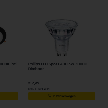
000K incl.
Philips LED Spot GU10 3W 3000K
Dimbaar
€ 2,95
€ 2,44
In winkelwagen