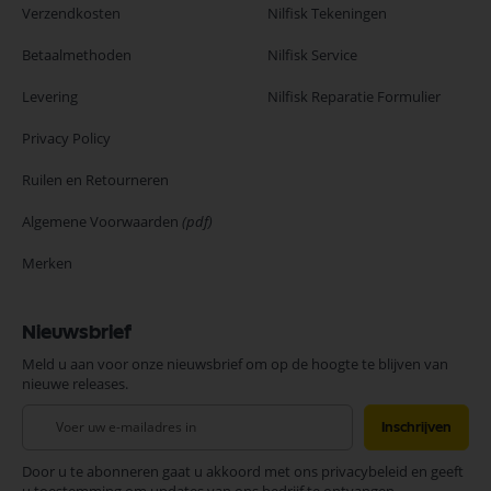
Verzendkosten
Nilfisk Tekeningen
Betaalmethoden
Nilfisk Service
Levering
Nilfisk Reparatie Formulier
Privacy Policy
Ruilen en Retourneren
Algemene Voorwaarden
(pdf)
Merken
Nieuwsbrief
Meld u aan voor onze nieuwsbrief om op de hoogte te blijven van
nieuwe releases.
Abonneer
Inschrijven
u
op
Door u te abonneren gaat u akkoord met ons privacybeleid en geeft
onze