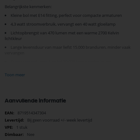
Belangrijkste kenmerken:
Kleine bol met E14 fitting, perfect voor compacte armaturen
4,3 watt stroomverbruik, vervangt een 40 watt gloeilamp
Lichtopbrengst van 470 lumen met een warme 2700 Kelvin
lichtkleur
Lange levensduur van maar liefst 15.000 branduren, minder vaak
vervangen
Duurzaam ontwerp, kan tot 20.000 keer worden in- en
uitgeschakeld
Toon meer
Philips
kwaliteit met 2 jaar garantie.
Deze
Philips kogellamp
biedt niet alleen een energielabel F-efficiëntie,
maar ook een uitstekende kleurechtheid (CRI 80) die zorgt voor een
natuurlijk verlichte omgeving. Perfect voor sfeerverlichting of
Aanvullende informatie
functionele toepassingen in uw huis of kantoor.
Meer
8719514347304
Ervaar vandaag nog de voordelen van deze hoogstaande
Philips LED
informatie
Bij geen voorraad +/- week levertijd
kogel
. Bestel nu en geef uw ruimte een duurzame, heldere upgrade!
1 stuk
Nee