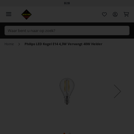
B2B
Wi
Home
Philips LED Kogel E14 4,3W Vervangt 40W Helder
Ga
naar
het
einde
van
de
afbeeldingen-
gallerij