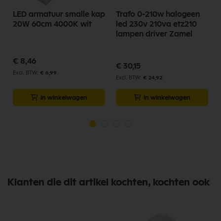
LED armatuur smalle kap
Trafo 0-210w halogeen
20W 60cm 4000K wit
led 230v 210va etz210
lampen driver Zamel
€ 8,46
€ 30,15
€ 6,99
€ 24,92
In winkelwagen
In winkelwagen
Klanten die dit artikel kochten, kochten ook