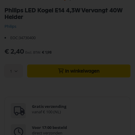
Ga
Philips LED Kogel E14 4,3W Vervangt 40W
naar
Helder
het
begin
Philips
van
de
EOC:34730400
afbeeldingen-
gallerij
€ 2,40
€ 1,98
1
In winkelwagen
Gratis verzending
vanaf € 100 (NL)
Voor 17:00 besteld
direct verzonden