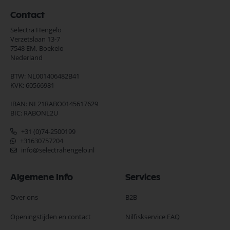
Contact
Selectra Hengelo
Verzetslaan 13-7
7548 EM,
Boekelo
Nederland
BTW: NL001406482B41
KVK: 60566981
IBAN: NL21RABO0145617629
BIC: RABONL2U
+31 (0)74-2500199
+31630757204
info@selectrahengelo.nl
Algemene Info
Services
Over ons
B2B
Openingstijden en contact
Nilfiskservice FAQ