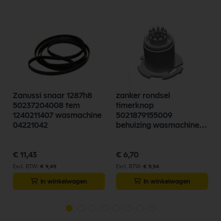
Zanussi snaar 1287h8
zanker rondsel
50237204008 tem
timerknop
1240211407 wasmachine
5021879155009
04221042
behuizing wasmachine
aeg 04153100
€ 11,43
€ 6,70
€ 9,45
€ 5,54
In winkelwagen
In winkelwagen