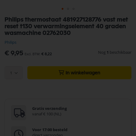
Ga
Philips thermostaat 481927128776 vast met
naar
reset t130 verwarmingselement 40 graden
het
begin
wasmachine 02762030
van
Philips
de
afbeeldingen-
Nog
1
beschikbaar
€ 9,95
gallerij
€ 8,22
1
In winkelwagen
Gratis verzending
vanaf € 100 (NL)
Voor 17:00 besteld
direct verzonden