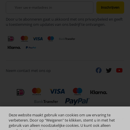
Abonneer
Inschrijven
u
op
Door u te abonneren gaat u akkoord met ons privacybeleid en geeft
onze
u toestemming om updates van ons bedrijf te ontvangen.
nieuwsbrief
Neem contact met ons op
Deze website maakt gebruik van cookies om uw ervaring te
Nederlands
Copyright © 2024 Selectra Hengelo
verbeteren. Door op "Weigeren" te klikken, stemt u in met het
gebruik van alleen noodzakelijke cookies. U kunt ook alleen