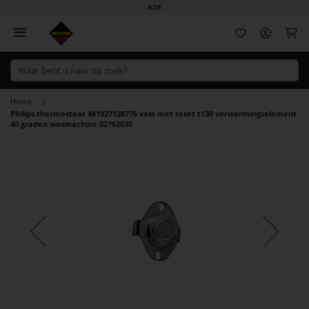
B2B
Wi
Home
Philips thermostaat 481927128776 vast met reset t130 verwarmingselement
40 graden wasmachine 02762030
Ga
naar
het
einde
van
de
afbeeldingen-
gallerij