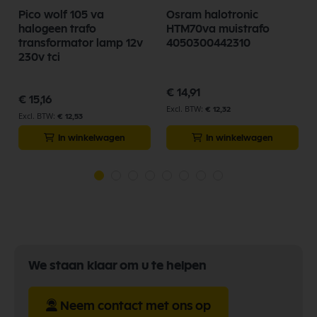
Pico wolf 105 va
Osram halotronic
halogeen trafo
HTM70va muistrafo
transformator lamp 12v
4050300442310
230v tci
€ 14,91
€ 15,16
€ 12,32
€ 12,53
In winkelwagen
In winkelwagen
We staan klaar om u te helpen
Neem contact met ons op