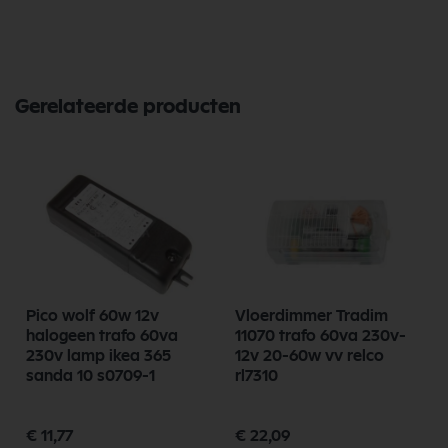
Gerelateerde producten
Pico wolf 60w 12v
Vloerdimmer Tradim
halogeen trafo 60va
11070 trafo 60va 230v-
230v lamp ikea 365
12v 20-60w vv relco
sanda 10 s0709-1
rl7310
€ 11,77
€ 22,09