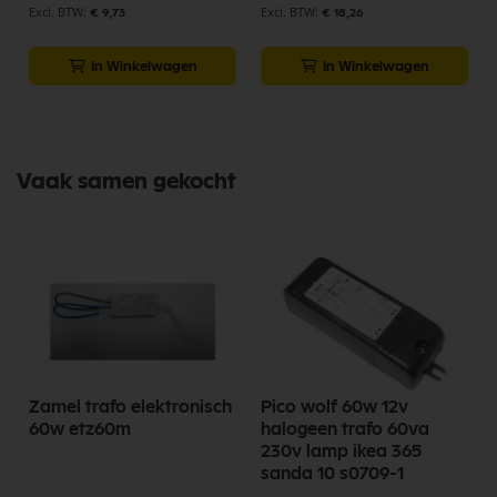
€ 9,73
€ 18,26
In Winkelwagen
In Winkelwagen
Vaak samen gekocht
Zamel trafo elektronisch
Pico wolf 60w 12v
60w etz60m
halogeen trafo 60va
230v lamp ikea 365
sanda 10 s0709-1