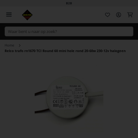
B2B
Wi
Home
Relco trafo rn1670 TCI Round 60 mini hole rond 20-60w 230-12v halogeen
Ga
naar
het
einde
van
de
afbeeldingen-
gallerij