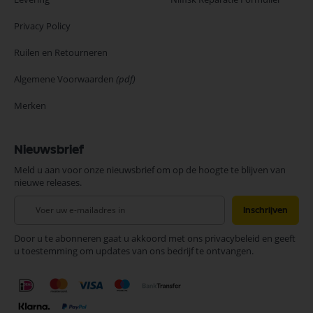
Privacy Policy
Ruilen en Retourneren
Algemene Voorwaarden
(pdf)
Merken
Nieuwsbrief
Meld u aan voor onze nieuwsbrief om op de hoogte te blijven van
nieuwe releases.
Abonneer
Inschrijven
u
op
Door u te abonneren gaat u akkoord met ons privacybeleid en geeft
onze
u toestemming om updates van ons bedrijf te ontvangen.
nieuwsbrief