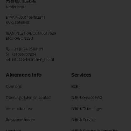
7548 EM,
Boekelo
Nederland
BTW: NL001406482B41
KVK: 60566981
IBAN: NL21RABO0145617629
BIC: RABONL2U
+31 (0)74-2500199
+31630757204
info@selectrahengelo.nl
Algemene Info
Services
Over ons
B2B
Openingstijden en contact
Nilfiskservice FAQ
Verzendkosten
Nilfisk Tekeningen
Betaalmethoden
Nilfisk Service
Levering
Nilfisk Reparatie Formulier