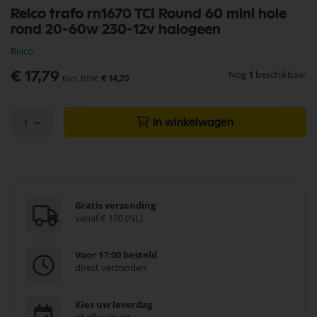
Ga
Relco trafo rn1670 TCI Round 60 mini hole
naar
rond 20-60w 230-12v halogeen
het
begin
Relco
van
de
Nog
1
beschikbaar
€ 17,79
€ 14,70
afbeeldingen-
gallerij
1
In winkelwagen
Gratis verzending
vanaf € 100 (NL)
Voor 17:00 besteld
direct verzonden
Kies uw leverdag