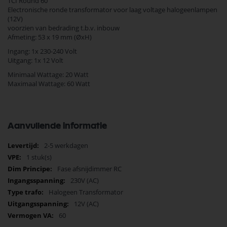
TCI Round 60
Electronische ronde transformator voor laag voltage halogeenlampen
(12V)
voorzien van bedrading t.b.v. inbouw
Afmeting: 53 x 19 mm (ØxH)
Ingang: 1x 230-240 Volt
Uitgang: 1x 12 Volt
Minimaal Wattage: 20 Watt
Maximaal Wattage: 60 Watt
Aanvullende informatie
Meer
2-5 werkdagen
informatie
1 stuk(s)
Fase afsnijdimmer RC
230V (AC)
Halogeen Transformator
12V (AC)
60