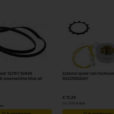
naar 1221h7 56948
Zanussi spoel van tachose
8 wasmachine blue air
50229052001
€ 12,28
€ 10,15
,85
In winkelwagen
In winkelwagen