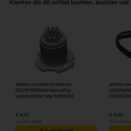
Klanten die dit artikel kochten, kochten ook
zanker rondsel timerknop
ariston s
5021879155009 behuizing
c0005694
wasmachine aeg 04153100
20220220
€ 6,70
€ 11,92
€ 5,54
€ 9
In winkelwagen