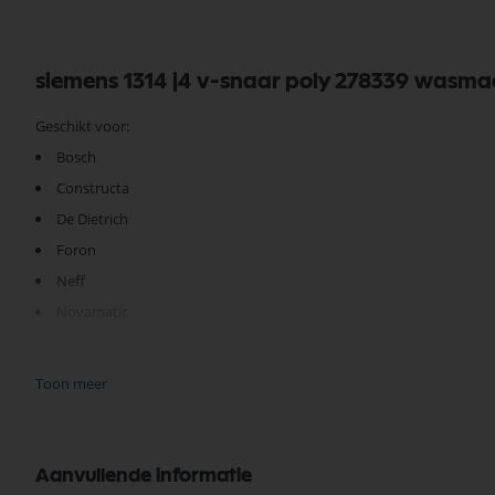
siemens 1314 j4 v-snaar poly 278339 wasma
Geschikt voor:
Bosch
Constructa
De Dietrich
Foron
Neff
Novamatic
Pitsos
Siemens
Toon meer
Airlux
Merker
Schulthess
Aanvullende informatie