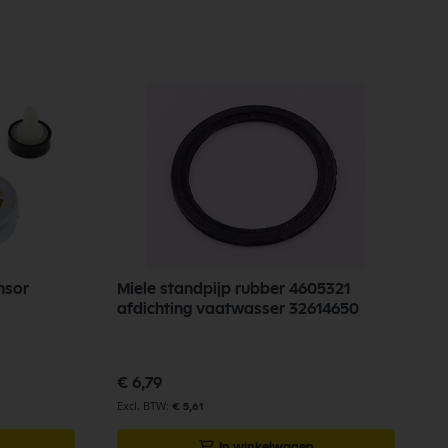
nsor
Miele standpijp rubber 4605321
V
afdichting vaatwasser 32614650
€
€ 6,79
€ 5,61
In winkelwagen