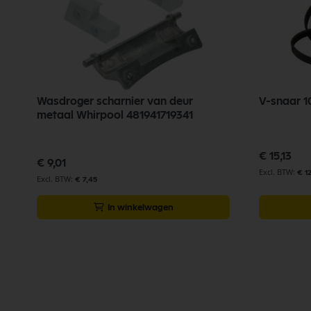
Wasdroger scharnier van deur
V-snaar 1
metaal Whirpool 481941719341
€ 15,13
€ 9,01
€ 1
€ 7,45
In winkelwagen