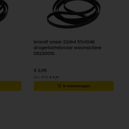
brandt snaar 226h4 57x1048
drogerkartelsnaar wasmachine
05220010
€ 6,95
€ 5,74
In winkelwagen