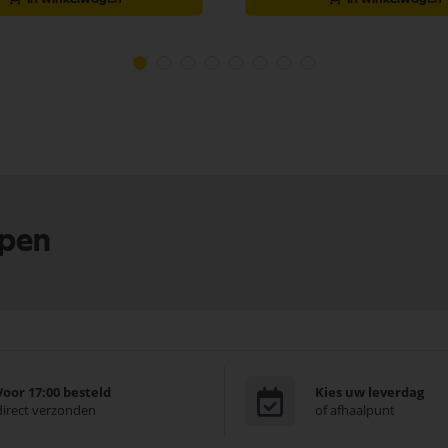
lpen
Voor 17:00 besteld
Kies uw leverdag
direct verzonden
of afhaalpunt