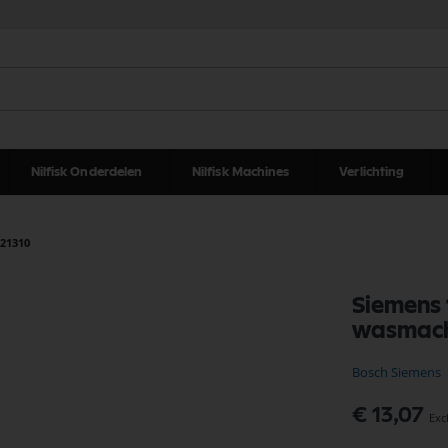
Nilfisk Onderdelen
Nilfisk Machines
Verlichting
521310
Siemens 
wasmach
Bosch Siemens
€ 13,07