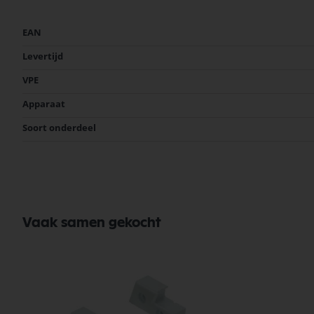
Thermor
DEDIETRICH
Meer
EAN
informatie
KUEPPERSBUSCH
Levertijd
Afmetingen:
VPE
Poly-v-snaar: 650 x 4 x 10 mm
Apparaat
Soort onderdeel
Vaak samen gekocht