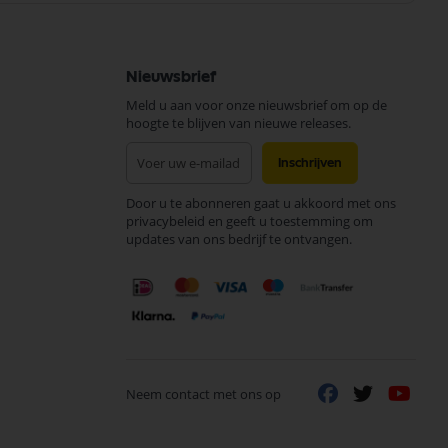
Nieuwsbrief
Meld u aan voor onze nieuwsbrief om op de
hoogte te blijven van nieuwe releases.
Abonneer
Inschrijven
u
op
Door u te abonneren gaat u akkoord met ons
onze
privacybeleid en geeft u toestemming om
nieuwsbrief
updates van ons bedrijf te ontvangen.
Neem contact met ons op