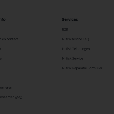
nfo
Services
B2B
n en contact
Nilfiskservice FAQ
n
Nilfisk Tekeningen
en
Nilfisk Service
Nilfisk Reparatie Formulier
ourneren
orwaarden
(pdf)