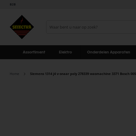
B2B
Assortiment
Elektro
Onderdelen Apparaten
Home
Siemens 1314 j4 v-snaar poly 278339 wasmachine 3371 Bosch 00
Ga
naar
het
einde
van
de
afbeeldingen-
gallerij