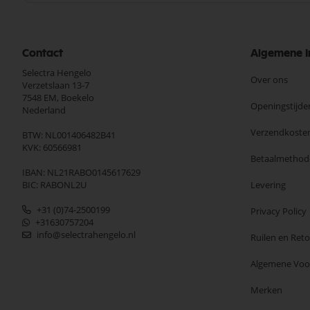
Contact
Algemene I
Selectra Hengelo
Over ons
Verzetslaan 13-7
7548 EM,
Boekelo
Openingstijde
Nederland
Verzendkoste
BTW: NL001406482B41
KVK: 60566981
Betaalmethod
IBAN: NL21RABO0145617629
BIC: RABONL2U
Levering
+31 (0)74-2500199
Privacy Policy
+31630757204
info@selectrahengelo.nl
Ruilen en Ret
Algemene Vo
Merken