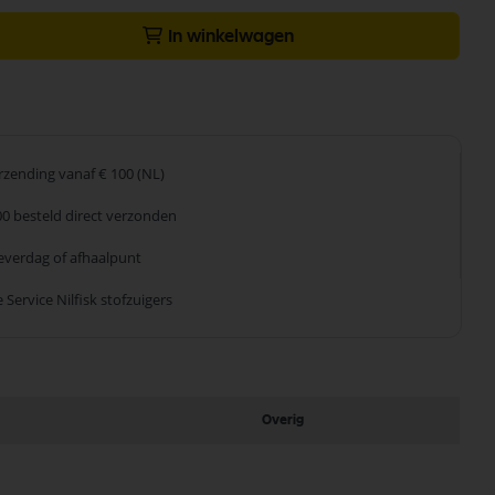
In winkelwagen
erzending
vanaf € 100 (NL)
00 besteld
direct verzonden
leverdag
of afhaalpunt
 Service
Nilfisk stofzuigers
Overig