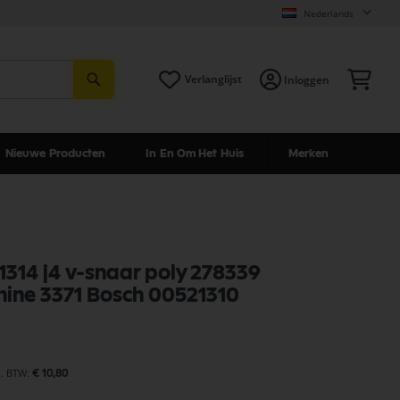
Nederlands
Zoeken
Win
Verlanglijst
Inloggen
Nieuwe Producten
In En Om Het Huis
Merken
1314 j4 v-snaar poly 278339
ine 3371 Bosch 00521310
€ 10,80