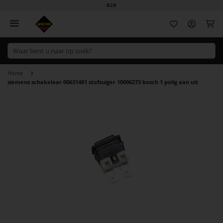
B2B
Wi
Home
siemens schakelaar 00631481 stofzuiger 10006273 bosch 1 polig aan uit
Ga
naar
het
einde
van
de
afbeeldingen-
gallerij