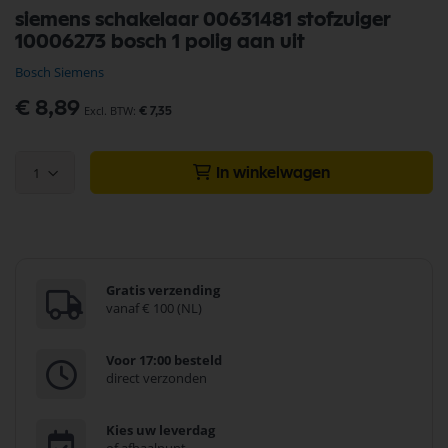
Ga
siemens schakelaar 00631481 stofzuiger
naar
10006273 bosch 1 polig aan uit
het
begin
Bosch Siemens
van
de
€ 8,89
€ 7,35
afbeeldingen-
gallerij
1
In winkelwagen
Gratis verzending
vanaf € 100 (NL)
Voor 17:00 besteld
direct verzonden
Kies uw leverdag