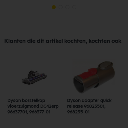
Klanten die dit artikel kochten, kochten ook
m
Dyson borstelkop
Dyson adapter quick
vloerzuigmond DC42erp
release 96823501,
96637701, 966377-01
968235-01