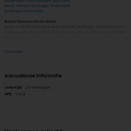
Onderdelen huishoudelijke apparaten
Bosch Siemens Stofzuiger Onderdelen
Stofzuiger Onderdelen
Bosch Siemens Onderdelen
Koop nu de siemens schakelaar 00631481 stofzuiger 10006273 bosch 1
polig aan uit van het merk Bosch Siemens. Bosch Siemens Onderdelen
biedt hoogwaardige oplossingen voor diverse toepassingen. Bij
Selectra Hengelo vindt u een uitgebreid assortiment, scherpe prijzen,
en snelle levering. Ontdek de kwaliteit en betrouwbaarheid van Bosch
Toon meer
Siemens Onderdelen vandaag nog en bestel eenvoudig online.
Bekijk meer Bosch Siemens Onderdelen
Aanvullende informatie
Meer
2-5 werkdagen
informatie
1 stuk