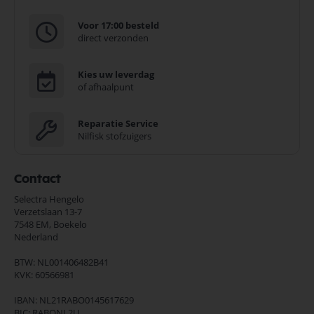
Voor 17:00 besteld
direct verzonden
Kies uw leverdag
of afhaalpunt
Reparatie Service
Nilfisk stofzuigers
Contact
Selectra Hengelo
Verzetslaan 13-7
7548 EM,
Boekelo
Nederland
BTW: NL001406482B41
KVK: 60566981
IBAN: NL21RABO0145617629
BIC: RABONL2U