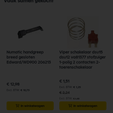
Vaak samen gekocht
Numatic handgreep
Viper schakelaar dsu15
breed gesloten
dsu12 va81377 stofzuiger
Edward/WD900 206213
1-polig 2 contacten 2-
toerenschakelaar
Speciale
€ 1,51
prijs
€ 12,98
€ 1,25
€ 10,73
€ 2,24
€ 1,85
In winkelwagen
In winkelwagen