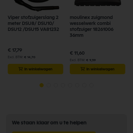
Viper stofzuigerslang 2
moulinex zuigmond
meter DSU8/ DSU10/
wesselwerk combi
DSU12 /DSU15 VA81232
stofzuiger 18261006
36mm
€ 17,79
€ 11,60
€ 14,70
€ 9,59
In winkelwagen
In winkelwagen
We staan klaar om u te helpen