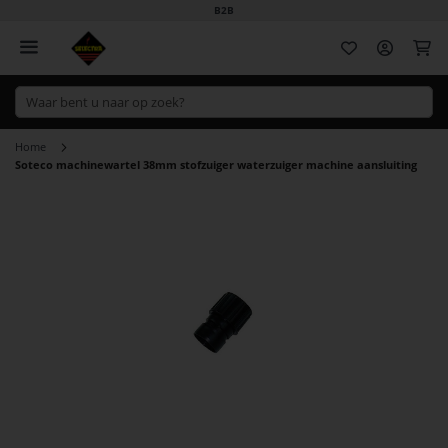
B2B
Wi
Home
Soteco machinewartel 38mm stofzuiger waterzuiger machine aansluiting
Ga
naar
het
einde
van
de
afbeeldingen-
gallerij