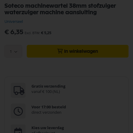
Ga
Soteco machinewartel 38mm stofzuiger
naar
waterzuiger machine aansluiting
het
begin
Universeel
van
de
€ 6,35
€ 5,25
afbeeldingen-
gallerij
1
In winkelwagen
Gratis verzending
vanaf € 100 (NL)
Voor 17:00 besteld
direct verzonden
Kies uw leverdag