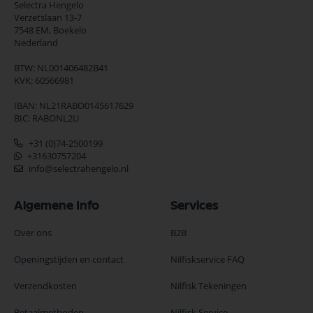
Selectra Hengelo
Verzetslaan 13-7
7548 EM,
Boekelo
Nederland
BTW: NL001406482B41
KVK: 60566981
IBAN: NL21RABO0145617629
BIC: RABONL2U
+31 (0)74-2500199
+31630757204
info@selectrahengelo.nl
Algemene Info
Services
Over ons
B2B
Openingstijden en contact
Nilfiskservice FAQ
Verzendkosten
Nilfisk Tekeningen
Betaalmethoden
Nilfisk Service