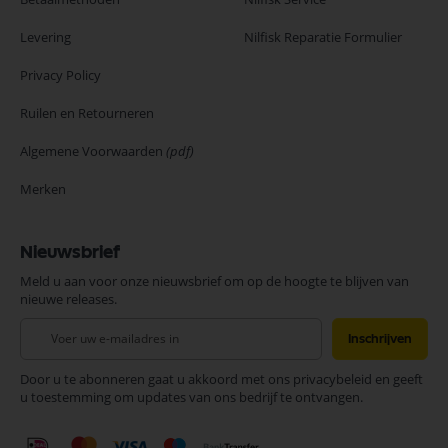
Levering
Nilfisk Reparatie Formulier
Privacy Policy
Ruilen en Retourneren
Algemene Voorwaarden
(pdf)
Merken
Nieuwsbrief
Meld u aan voor onze nieuwsbrief om op de hoogte te blijven van
nieuwe releases.
Abonneer
Inschrijven
u
op
Door u te abonneren gaat u akkoord met ons privacybeleid en geeft
onze
u toestemming om updates van ons bedrijf te ontvangen.
nieuwsbrief