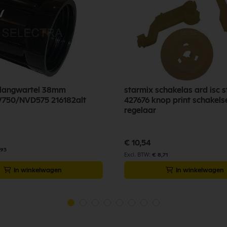
slangwartel 38mm
starmix schakelas ard isc s
750/NVD575 216182alt
427676 knop print schakels
regelaar
€ 10,54
,93
€ 8,71
In winkelwagen
In winkelwagen