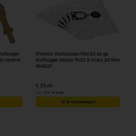
tofzuiger
Starmix stofzakken FBV20 as gs
s
et control
stofzuiger allstar fb20 5 stuks 20 liter
434827
€
€ 23,60
€ 19,50
In winkelwagen