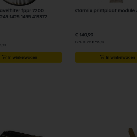
avelfilter fppr 7200
starmix printplaat module
1245 1425 1455 413372
€ 140,99
€ 116,52
6,73
In winkelwagen
In winkelwagen