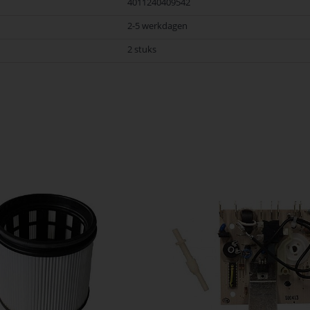
4011240409542
2-5 werkdagen
2 stuks