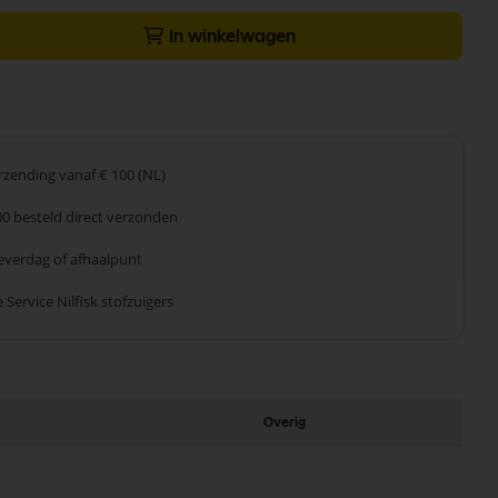
In winkelwagen
erzending
vanaf € 100 (NL)
00 besteld
direct verzonden
leverdag
of afhaalpunt
 Service
Nilfisk stofzuigers
Overig