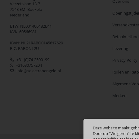
Over ons
Verzetslaan 13-7
7548 EM,
Boekelo
Openingstijde
Nederland
Verzendkoste
BTW: NL001406482B41
KVK: 60566981
Betaalmethod
IBAN: NL21RABO0145617629
BIC: RABONL2U
Levering
+31 (0)74-2500199
Privacy Policy
+31630757204
info@selectrahengelo.nl
Ruilen en Ret
Algemene Vo
Merken
Deze website maakt gebr
Door op "Weigeren" te kli