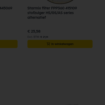
 445069
Starmix filter FPP360 415109
stofzuiger HS/GS/AS series
alternatief
€ 25,58
€ 21,14
In winkelwagen