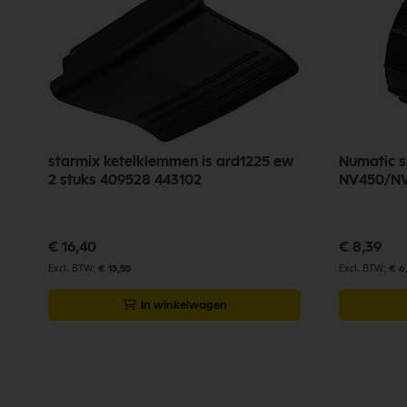
1
starmix ketelklemmen is ard1225 ew
Numatic 
2 stuks 409528 443102
NV450/NV
€ 16,40
€ 8,39
€ 13,55
€ 6
In winkelwagen