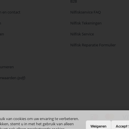
B2B
n en contact
Nilfiskservice FAQ
n
Nilfisk Tekeningen
en
Nilfisk Service
Nilfisk Reparatie Formulier
ourneren
orwaarden
(pdf)
uik van cookies om uw ervaring te verbeteren.
kken, stemt u in met het gebruik van alleen
Weigeren
Accept 