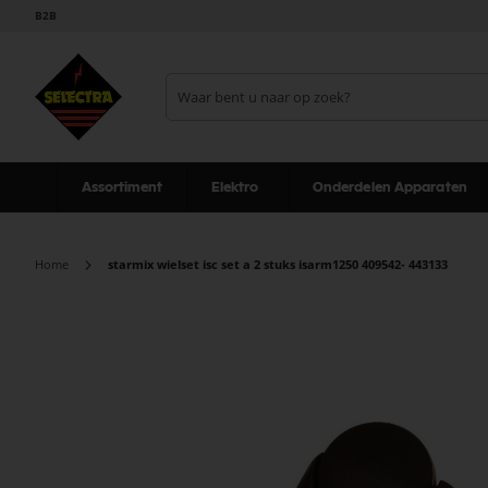
B2B
Assortiment
Elektro
Onderdelen Apparaten
Home
starmix wielset isc set a 2 stuks isarm1250 409542- 443133
Ga
naar
het
einde
van
de
afbeeldingen-
gallerij