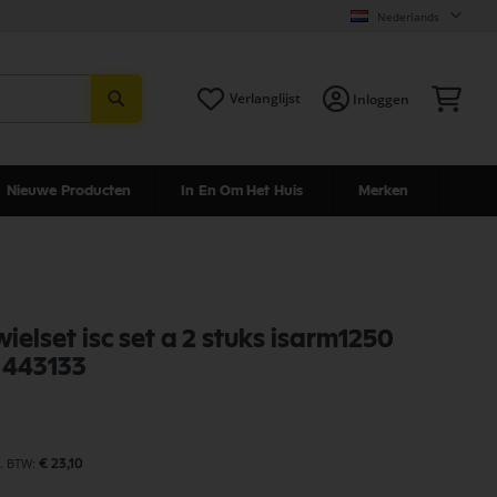
Nederlands
Zoeken
Win
Verlanglijst
Inloggen
Nieuwe Producten
In En Om Het Huis
Merken
ielset isc set a 2 stuks isarm1250
 443133
€ 23,10