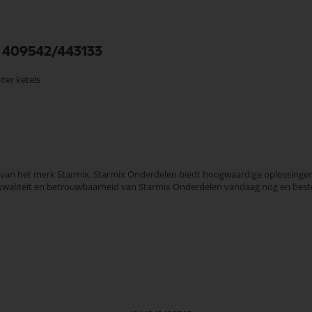
0 409542/443133
iter ketels
3 van het merk Starmix. Starmix Onderdelen biedt hoogwaardige oplossingen 
de kwaliteit en betrouwbaarheid van Starmix Onderdelen vandaag nog en best