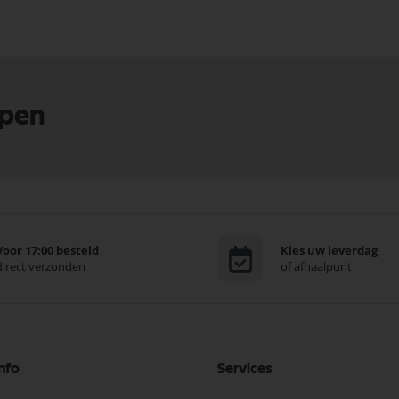
lpen
Voor 17:00 besteld
Kies uw leverdag
direct verzonden
of afhaalpunt
nfo
Services