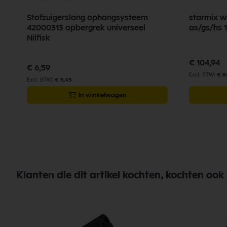
Stofzuigerslang ophangsysteem
starmix w
42000313 opbergrek universeel
as/gs/hs 
Nilfisk
€ 104,94
€ 6,59
€ 8
€ 5,45
In winkelwagen
Klanten die dit artikel kochten, kochten ook