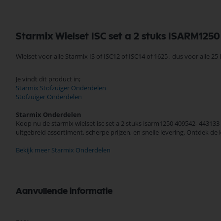
Starmix Wielset ISC set a 2 stuks ISARM125
Wielset voor alle Starmix IS of ISC12 of ISC14 of 1625 , dus voor alle 25 l
Je vindt dit product in;
Starmix Stofzuiger Onderdelen
Stofzuiger Onderdelen
Starmix Onderdelen
Koop nu de starmix wielset isc set a 2 stuks isarm1250 409542- 44313
uitgebreid assortiment, scherpe prijzen, en snelle levering. Ontdek 
Bekijk meer Starmix Onderdelen
Aanvullende informatie
Meer