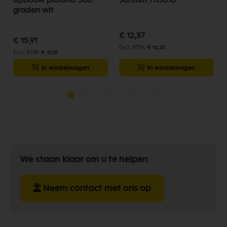
opbouw plafond 360
Sursum 1115010
graden wit
€ 12,37
€ 15,91
€ 10,22
€ 13,15
In winkelwagen
In winkelwagen
We staan klaar om u te helpen
Neem contact met ons op