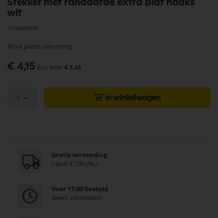
Stekker met randaarde extra plat haaks
naar
wit
het
begin
Universeel
van
de
Mooi platte uitvoering
afbeeldingen-
gallerij
€ 4,15
€ 3,43
1
In winkelwagen
Gratis verzending
vanaf € 100 (NL)
Voor 17:00 besteld
direct verzonden