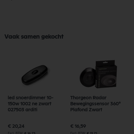
Vaak samen gekocht
led snoerdimmer 10-
Thorgeon Radar
m
150w 1002 ne zwart
Bewegingssensor 360°
027503 arditi
Plafond Zwart
€ 20,24
€ 16,59
€ 16,73
€ 13,71