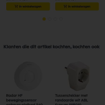
In winkelwagen
In winkelwagen
Klanten die dit artikel kochten, kochten ook
Radar HF
Tussenstekker met
°
bewegingssensor
randaarde wit ABL