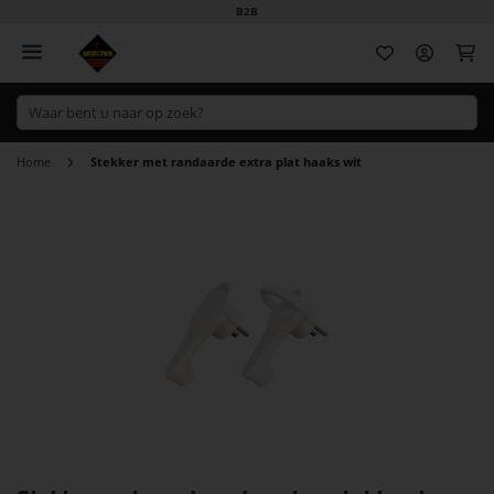
B2B
Wi
Home
Stekker met randaarde extra plat haaks wit
Ga
naar
het
einde
van
de
afbeeldingen-
gallerij
Ga