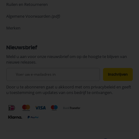
Ruilen en Retourneren
Algemene Voorwaarden
(pdf)
Merken
Nieuwsbrief
Meld u aan voor onze nieuwsbrief om op de hoogte te blijven van
nieuwe releases.
Abonneer
Inschrijven
u
op
Door u te abonneren gaat u akkoord met ons privacybeleid en geeft
onze
u toestemming om updates van ons bedrijf te ontvangen.
nieuwsbrief