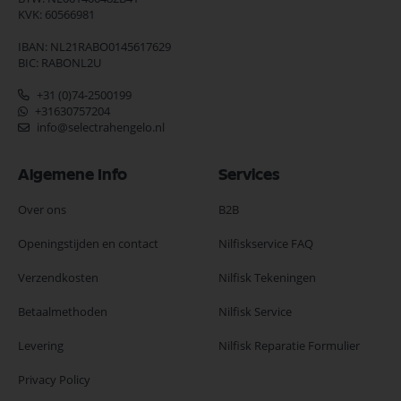
KVK: 60566981
IBAN: NL21RABO0145617629
BIC: RABONL2U
+31 (0)74-2500199
+31630757204
info@selectrahengelo.nl
Algemene Info
Services
Over ons
B2B
Openingstijden en contact
Nilfiskservice FAQ
Verzendkosten
Nilfisk Tekeningen
Betaalmethoden
Nilfisk Service
Levering
Nilfisk Reparatie Formulier
Privacy Policy