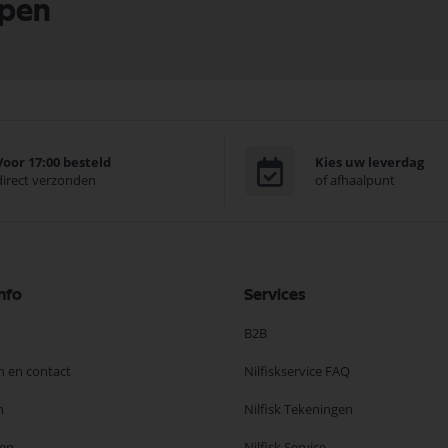
lpen
Voor 17:00 besteld
Kies uw leverdag
direct verzonden
of afhaalpunt
nfo
Services
B2B
n en contact
Nilfiskservice FAQ
n
Nilfisk Tekeningen
en
Nilfisk Service