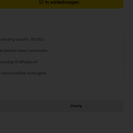
In winkelwagen
erzending
vanaf € 100 (NL)
00 besteld
direct verzonden
leverdag
of afhaalpunt
 Service
Nilfisk stofzuigers
Overig