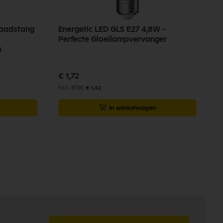
raadstang
Energetic LED GLS E27 4,8W -
K
Perfecte Gloeilampvervanger
L
n
€ 1,72
€
€ 1,42
In winkelwagen