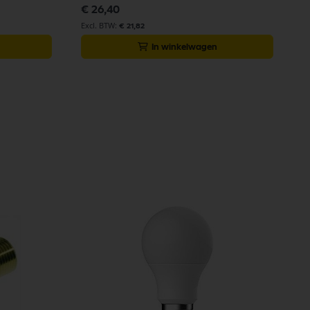
€ 26,40
€ 21,82
In winkelwagen