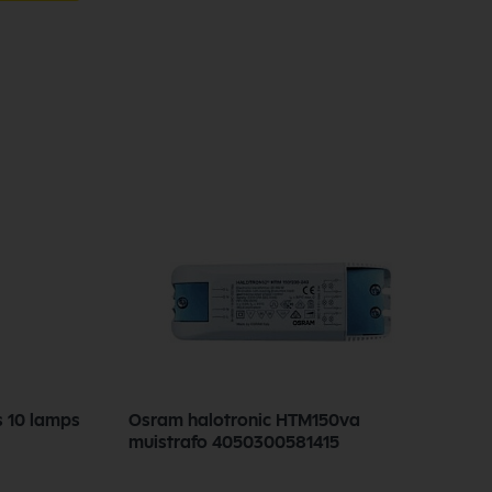
s 10 lamps
Osram halotronic HTM150va
muistrafo 4050300581415