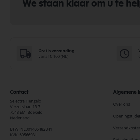
We staan klaar om u te he
Gratis verzending
vanaf € 100 (NL)
Contact
Algemene I
Selectra Hengelo
Over ons
Verzetslaan 13-7
7548 EM,
Boekelo
Openingstijde
Nederland
Verzendkoste
BTW: NL001406482B41
KVK: 60566981
Betaalmethod