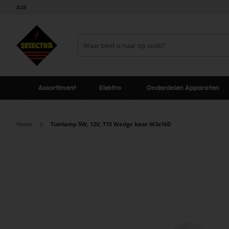
B2B
Assortiment
Elektro
Onderdelen Apparaten
Home
Tuinlamp 5W, 12V, T15 Wedge base W3x16D
Ga
naar
het
einde
van
de
afbeeldingen-
gallerij