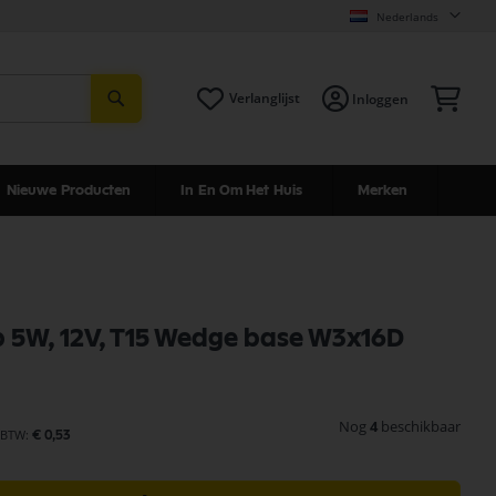
Nederlands
Zoeken
Win
Verlanglijst
Inloggen
Nieuwe Producten
In En Om Het Huis
Merken
 5W, 12V, T15 Wedge base W3x16D
Nog
4
beschikbaar
€ 0,53