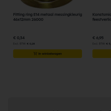
Fitting ring E14 metaal messingkleurig
Konstsmid
46x12mm 26000
feestverli
€ 0,34
€ 6,95
€ 0,28
€ 5
In winkelwagen