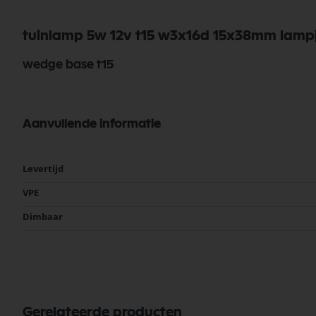
tuinlamp 5w 12v t15 w3x16d 15x38mm lampje 
wedge base t15
Aanvullende informatie
Meer
Levertijd
informatie
VPE
Dimbaar
Gerelateerde producten