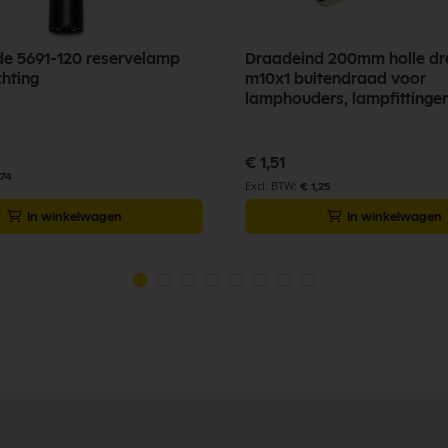
e 5691-120 reservelamp
Draadeind 200mm holle d
chting
m10x1 buitendraad voor
lamphouders, lampfittinge
€ 1,51
,74
€ 1,25
In winkelwagen
In winkelwagen