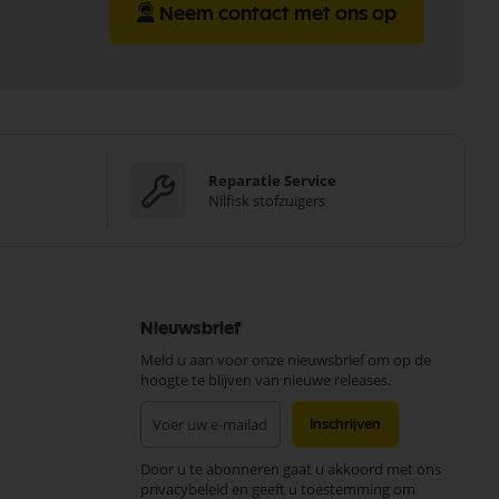
Neem contact met ons op
Reparatie Service
Nilfisk stofzuigers
Nieuwsbrief
Meld u aan voor onze nieuwsbrief om op de
hoogte te blijven van nieuwe releases.
Abonneer
Inschrijven
u
op
Door u te abonneren gaat u akkoord met ons
onze
privacybeleid en geeft u toestemming om
nieuwsbrief