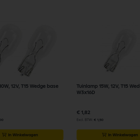
10W, 12V, T15 Wedge base
Tuinlamp 15W, 12V, T15 We
W3x16D
€ 1,82
,00
€ 1,50
In Winkelwagen
In Winkelwagen