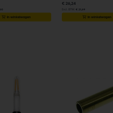
€ 26,24
,60
€ 21,69
In winkelwagen
In winkelwagen