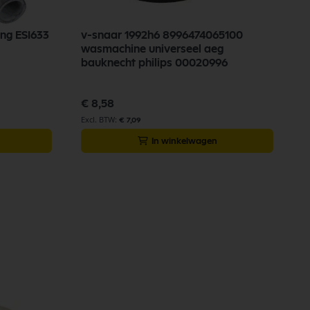
ng ESI633
v-snaar 1992h6 8996474065100
wasmachine universeel aeg
bauknecht philips 00020996
€ 8,58
€ 7,09
In winkelwagen