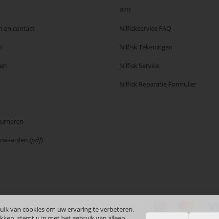
B2B
n en contact
Nilfiskservice FAQ
n
Nilfisk Tekeningen
en
Nilfisk Service
Nilfisk Reparatie Formulier
ourneren
orwaarden
(pdf)
uik van cookies om uw ervaring te verbeteren.
kken, stemt u in met het gebruik van alleen