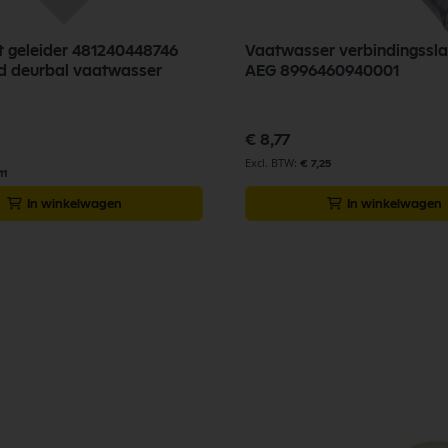
 geleider 481240448746
Vaatwasser verbindingssla
d deurbal vaatwasser
AEG 8996460940001
€ 8,77
€ 7,25
11
In winkelwagen
In winkelwagen