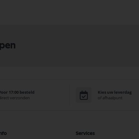
lpen
Voor 17:00 besteld
Kies uw leverdag
direct verzonden
of afhaalpunt
nfo
Services