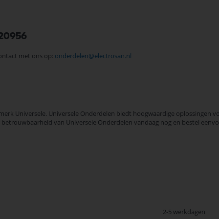
020956
contact met ons op:
onderdelen@electrosan.nl
rk Universele. Universele Onderdelen biedt hoogwaardige oplossingen voor 
t en betrouwbaarheid van Universele Onderdelen vandaag nog en bestel eenvo
2-5 werkdagen