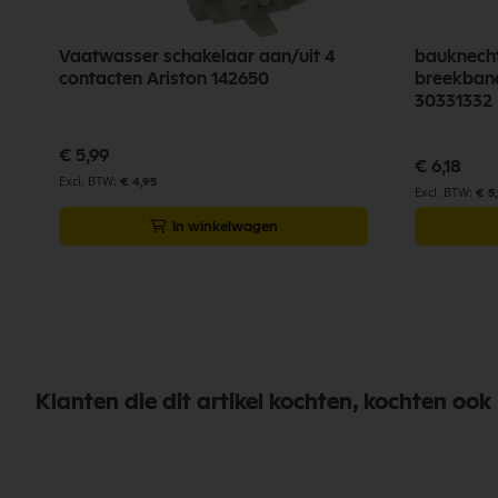
Vaatwasser schakelaar aan/uit 4
bauknecht
contacten Ariston 142650
breekban
30331332
€ 5,99
€ 6,18
€ 4,95
€ 5,
In winkelwagen
Klanten die dit artikel kochten, kochten ook