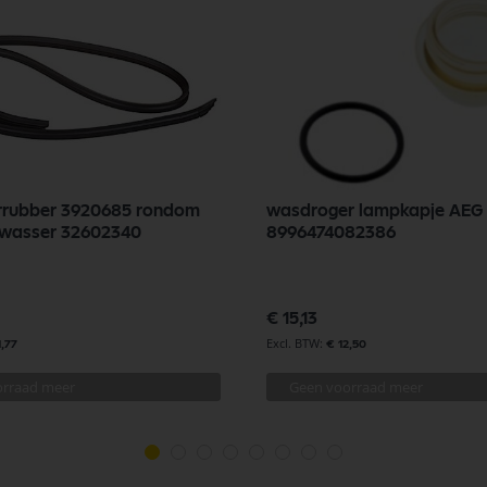
urrubber 3920685 rondom
wasdroger lampkapje AEG
twasser 32602340
8996474082386
€ 15,13
1,77
€ 12,50
orraad meer
Geen voorraad meer