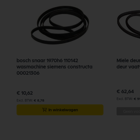
bosch snaar 1970h6 110142
Miele de
wasmachine siemens constructa
deur vaa
00021306
€ 62,64
€ 10,62
€ 5
€ 8,78
In winkelwagen
Geen vo