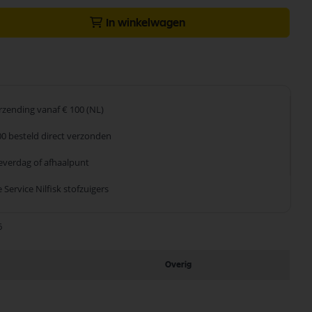
In winkelwagen
erzending
vanaf € 100 (NL)
00 besteld
direct verzonden
leverdag
of afhaalpunt
 Service
Nilfisk stofzuigers
6
Overig