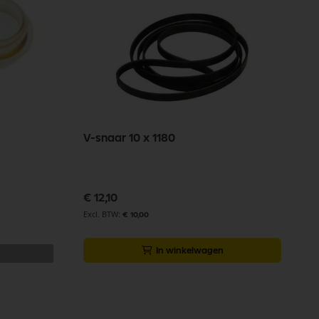
V-snaar 10 x 1180
v
€ 12,10
€
€ 10,00
In winkelwagen