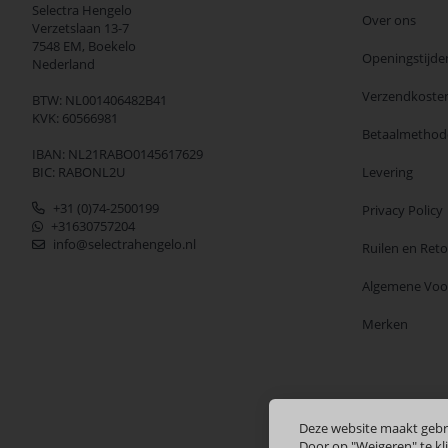
Selectra Hengelo
Over ons
Verzetslaan 13-7
7548 EM,
Boekelo
Openingstijde
Nederland
Verzendkoste
BTW: NL001406482B41
KVK: 60566981
Betaalmethod
IBAN: NL21RABO0145617629
BIC: RABONL2U
Levering
+31 (0)74-2500199
Privacy Policy
+31630757204
info@selectrahengelo.nl
Ruilen en Ret
Algemene Vo
Merken
Deze website maakt gebr
Door op "Weigeren" te kli