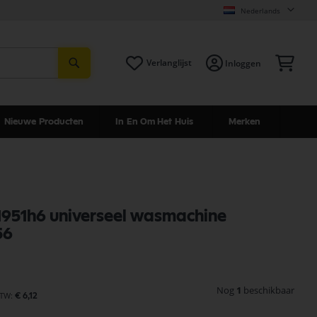
Nederlands
Zoeken
Win
Verlanglijst
Inloggen
Nieuwe Producten
In En Om Het Huis
Merken
1951h6 universeel wasmachine
56
Nog
1
beschikbaar
€ 6,12