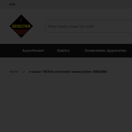
B2B
Assortiment
Elektro
Onderdelen Apparaten
Home
v-snaar 1951h6 universeel wasmachine 00020956
Ga
naar
het
einde
van
de
afbeeldingen-
gallerij