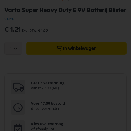
Ga
Varta Super Heavy Duty E 9V Batterij Blister
naar
het
Varta
begin
van
€ 1,21
€ 1,00
de
afbeeldingen-
gallerij
1
In winkelwagen
Gratis verzending
vanaf € 100 (NL)
Voor 17:00 besteld
direct verzonden
Kies uw leverdag
of afhaalpunt