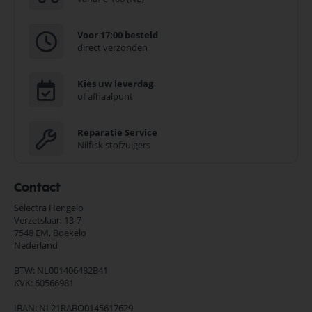
Voor 17:00 besteld
direct verzonden
Kies uw leverdag
of afhaalpunt
Reparatie Service
Nilfisk stofzuigers
Contact
Selectra Hengelo
Verzetslaan 13-7
7548 EM,
Boekelo
Nederland
BTW: NL001406482B41
KVK: 60566981
IBAN: NL21RABO0145617629