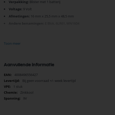
Verpakking:
Blister met 1 batterij
Voltage:
9 Volt
Afmetingen:
16 mm x 25,5 mm x 48,5 mm
Andere benamingen:
E Blok, 6LR61, MN1604
Met zijn geavanceerde
zinkchloridetechnologie
biedt de batterij
langdurige energievoorziening, wat betrouwbaarheid en
Toon meer
duurzaamheid verzekert.
Of u nu een afstandsbediening of een wekkerradio helpt werken, deze
batterij biedt een stabiele energiebron die niet faalt.
Koop vandaag nog uw Varta Super Heavy Duty E 9V batterij en geniet
van de betrouwbaarheid die honderden klanten vertrouwen.
Aanvullende informatie
Meer
4008496556427
informatie
Bij geen voorraad +/- week levertijd
1 stuk
Zinkkool
9V