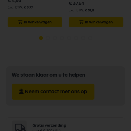
€ 4,56
€ 37,64
€ 3,77
€ 31,11
In winkelwagen
In winkelwagen
We staan klaar om u te helpen
Neem contact met ons op
Gratis verzending
vanaf € 100 (NL)