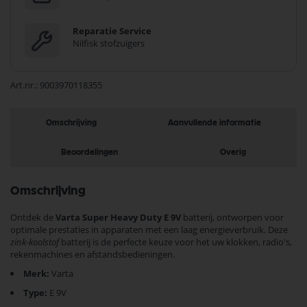
Reparatie Service
Nilfisk stofzuigers
Art.nr.
9003970118355
Omschrijving
Aanvullende informatie
Beoordelingen
Overig
Omschrijving
Ontdek de
Varta Super Heavy Duty E 9V
batterij, ontworpen voor
optimale prestaties in apparaten met een laag energieverbruik. Deze
zink-koolstof
batterij is de perfecte keuze voor het uw klokken, radio's,
rekenmachines en afstandsbedieningen.
Merk:
Varta
Type:
E 9V