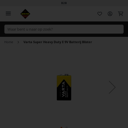
B2B
Wi
Home
Varta Super Heavy Duty E 9V Batterij Blister
Ga
naar
het
einde
van
de
afbeeldingen-
gallerij