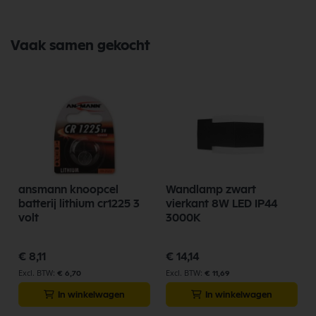
Vaak samen gekocht
ansmann knoopcel
Wandlamp zwart
batterij lithium cr1225 3
vierkant 8W LED IP44
volt
3000K
€ 8,11
€ 14,14
€ 6,70
€ 11,69
In winkelwagen
In winkelwagen