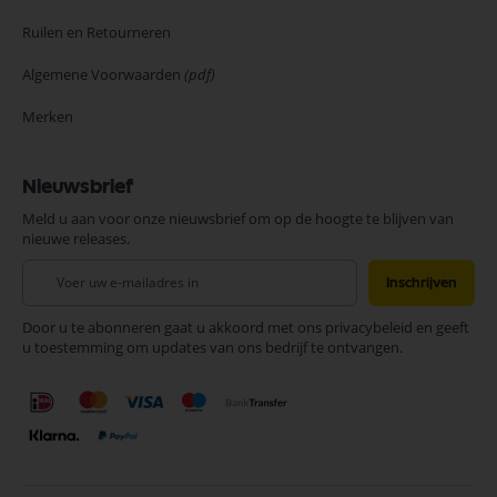
Ruilen en Retourneren
Algemene Voorwaarden
(pdf)
Merken
Nieuwsbrief
Meld u aan voor onze nieuwsbrief om op de hoogte te blijven van
nieuwe releases.
Abonneer
Inschrijven
u
op
Door u te abonneren gaat u akkoord met ons privacybeleid en geeft
onze
u toestemming om updates van ons bedrijf te ontvangen.
nieuwsbrief