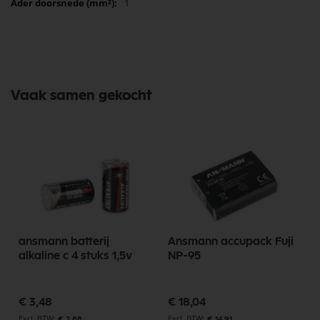
1
Vaak samen gekocht
ansmann batterij
Ansmann accupack Fuji
alkaline c 4 stuks 1,5v
NP-95
€ 3,48
€ 18,04
€ 2,88
€ 14,91