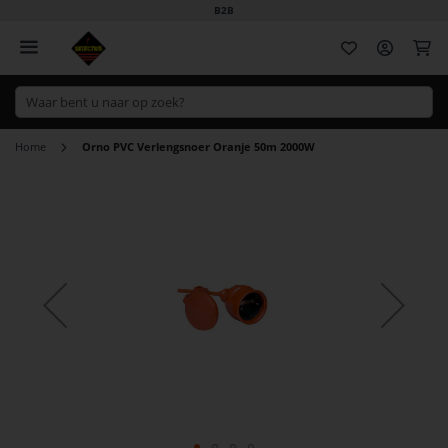
B2B
Wi
Home
Orno PVC Verlengsnoer Oranje 50m 2000W
Ga
naar
het
einde
van
de
afbeeldingen-
gallerij