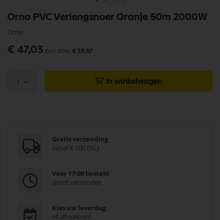
Ga
Orno PVC Verlengsnoer Oranje 50m 2000W
naar
het
Orno
begin
van
€ 47,03
€ 38,87
de
afbeeldingen-
gallerij
1
In winkelwagen
Gratis verzending
vanaf € 100 (NL)
Voor 17:00 besteld
direct verzonden
Kies uw leverdag
of afhaalpunt