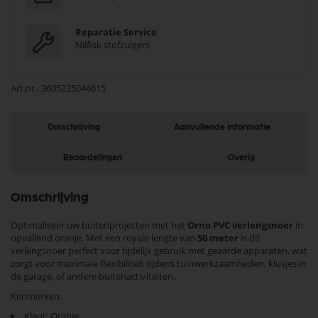
Reparatie Service
Nilfisk stofzuigers
Art.nr.
3605225044615
Omschrijving
Aanvullende informatie
Beoordelingen
Overig
Omschrijving
Optimaliseer uw buitenprojecten met het
Orno PVC verlengsnoer
in
opvallend oranje. Met een royale lengte van
50 meter
is dit
verlengsnoer perfect voor tijdelijk gebruik met geaarde apparaten, wat
zorgt voor maximale flexibiliteit tijdens tuinwerkzaamheden, klusjes in
de garage, of andere buitenactiviteiten.
Kenmerken:
Kleur: Oranje