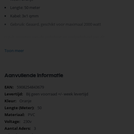
Lengte: 50 meter
Kabel: 3x1 qmm
Gebruik: Geaard, geschikt voor maximaal 2000 watt
U zult genieten van de veiligheid en veelzijdigheid van dit
verlengsnoer, compleet met stekker en contrastekker. Of u nu een
elektrisch gereedschap, tuinverlichting of een ander apparaat moet
Toon meer
aansluiten, de Orno verlengkabel biedt een betrouwbare oplossing.
Maak uw werkzaamheden efficiënter en veiliger. Kies voor het Orno
verlengsnoer en ervaar het gemak van een hoogwaardig product.
Bestel nu en breng uw elektrische aansluitmogelijkheden naar een hoger
Aanvullende informatie
niveau!
Meer
5908254843679
informatie
Bij geen voorraad +/- week levertijd
Oranje
50
PVC
230v
3