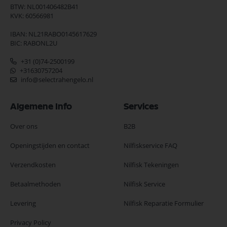
BTW: NL001406482B41
KVK: 60566981
IBAN: NL21RABO0145617629
BIC: RABONL2U
+31 (0)74-2500199
+31630757204
info@selectrahengelo.nl
Algemene Info
Services
Over ons
B2B
Openingstijden en contact
Nilfiskservice FAQ
Verzendkosten
Nilfisk Tekeningen
Betaalmethoden
Nilfisk Service
Levering
Nilfisk Reparatie Formulier
Privacy Policy