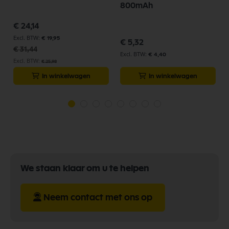
800mAh
Speciale
€ 24,14
prijs
€ 19,95
€ 5,32
€ 31,44
€ 4,40
€ 25,98
In winkelwagen
In winkelwagen
We staan klaar om u te helpen
Neem contact met ons op