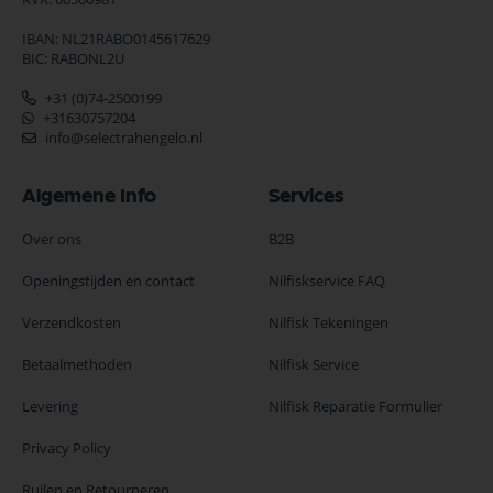
IBAN: NL21RABO0145617629
BIC: RABONL2U
+31 (0)74-2500199
+31630757204
info@selectrahengelo.nl
Algemene Info
Services
Over ons
B2B
Openingstijden en contact
Nilfiskservice FAQ
Verzendkosten
Nilfisk Tekeningen
Betaalmethoden
Nilfisk Service
Levering
Nilfisk Reparatie Formulier
Privacy Policy
Ruilen en Retourneren