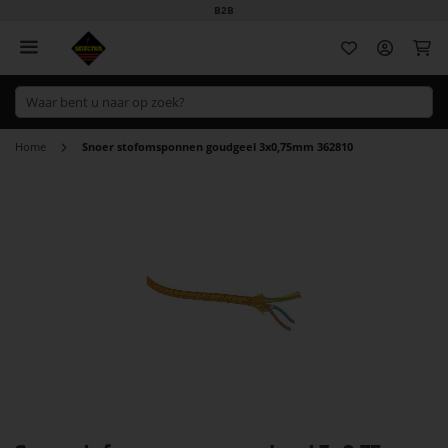
B2B
Wi
Home
Snoer stofomsponnen goudgeel 3x0,75mm 362810
Ga
naar
het
einde
van
de
afbeeldingen-
gallerij
Ga