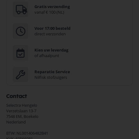
Gratis verzending
vanaf € 100 (NL)
Voor 17:00 besteld
direct verzonden
Kies uw leverdag
of afhaalpunt
Reparatie Service
Nilfisk stofzuigers
Contact
Selectra Hengelo
Verzetslaan 13-7
7548 EM,
Boekelo
Nederland
BTW: NL001406482B41
KVK: 60566981