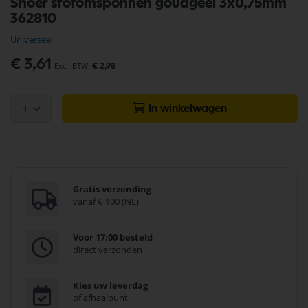
Snoer stofomsponnen goudgeel 3x0,75mm
naar
362810
het
begin
Universeel
van
de
€ 3,61
€ 2,98
afbeeldingen-
gallerij
1
In winkelwagen
Gratis verzending
vanaf € 100 (NL)
Voor 17:00 besteld
direct verzonden
Kies uw leverdag
of afhaalpunt