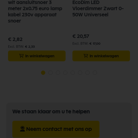
wit aansluitsnoer 3
EcoDim LED
1
meter 2x0.75 euro lamp
Vloerdimmer Zwart 0-
kabel 230v apparaat
50W Universeel
snoer
€ 20,57
€ 2,82
€ 17,00
€ 2,33
In winkelwagen
In winkelwagen
We staan klaar om u te helpen
Neem contact met ons op