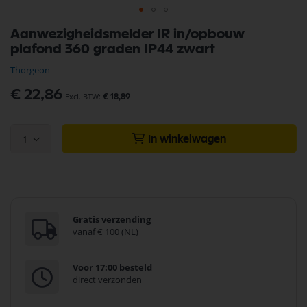
Ga
Aanwezigheidsmelder IR in/opbouw
naar
plafond 360 graden IP44 zwart
het
begin
Thorgeon
van
de
€ 22,86
€ 18,89
afbeeldingen-
gallerij
1
In winkelwagen
Gratis verzending
vanaf € 100 (NL)
Voor 17:00 besteld
direct verzonden