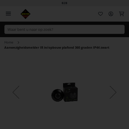
B2B
Wi
Home
Aanwezigheidsmelder IR in/opbouw plafond 360 graden IP44 zwart
Ga
naar
het
einde
van
de
afbeeldingen-
gallerij