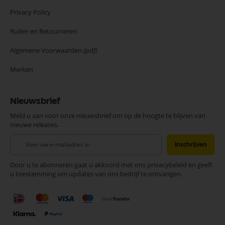
Privacy Policy
Ruilen en Retourneren
Algemene Voorwaarden
(pdf)
Merken
Nieuwsbrief
Meld u aan voor onze nieuwsbrief om op de hoogte te blijven van
nieuwe releases.
Abonneer
Inschrijven
u
op
Door u te abonneren gaat u akkoord met ons privacybeleid en geeft
onze
u toestemming om updates van ons bedrijf te ontvangen.
nieuwsbrief