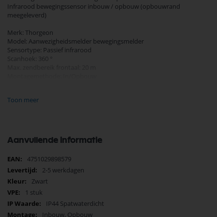
Infrarood bewegingssensor inbouw / opbouw (opbouwrand
meegeleverd)
Merk: Thorgeon
Model: Aanwezigheidsmelder bewegingsmelder
Sensortype: Passief infrarood
Scanhoek: 360 °
Max. zendbereik frontaal: 20 m
Montagemethode: In/Opbouw
Connectie type: Geschroefde aansluiting
Kleur: Zwart
Toon meer
Beschermingsgraad (IP): IP44
Frequentie: 50 - 60 Hz
Inschakeltijd: 10 seconden - 30 minuten
Maximaal wattage: 1000 W (LED) - 2000W (gloeilamp/halogeen)
Breedte: 115 mm
Aanvullende informatie
Lengte: 115 mm
Diepte: 65,2 mm (inbouw 29,2 mm)
Meer
4751029898579
Nominale spanning: 220 - 240
informatie
2-5 werkdagen
Zwart
1 stuk
IP44 Spatwaterdicht
Inbouw, Opbouw