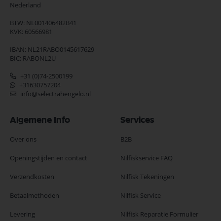
Nederland
BTW: NL001406482B41
KVK: 60566981
IBAN: NL21RABO0145617629
BIC: RABONL2U
+31 (0)74-2500199
+31630757204
info@selectrahengelo.nl
Algemene Info
Services
Over ons
B2B
Openingstijden en contact
Nilfiskservice FAQ
Verzendkosten
Nilfisk Tekeningen
Betaalmethoden
Nilfisk Service
Levering
Nilfisk Reparatie Formulier