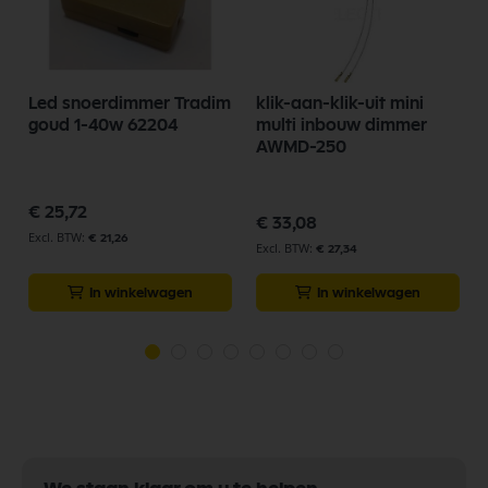
Led snoerdimmer Tradim
klik-aan-klik-uit mini
goud 1-40w 62204
multi inbouw dimmer
AWMD-250
€ 25,72
€ 33,08
€ 21,26
€ 27,34
In winkelwagen
In winkelwagen