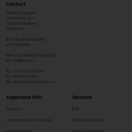
Contact
Selectra Hengelo
Verzetslaan 13-7
7548 EM,
Boekelo
Nederland
BTW: NL001406482B41
KVK: 60566981
IBAN: NL21RABO0145617629
BIC: RABONL2U
+31 (0)74-2500199
+31630757204
info@selectrahengelo.nl
Algemene Info
Services
Over ons
B2B
Openingstijden en contact
Nilfiskservice FAQ
Verzendkosten
Nilfisk Tekeningen