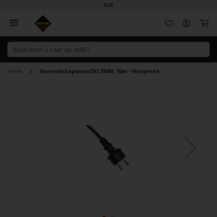
B2B
Wi
Home
Gereedschapsnoer2X1.5MM, 10m - Neopreen
Ga
naar
het
einde
van
de
afbeeldingen-
gallerij