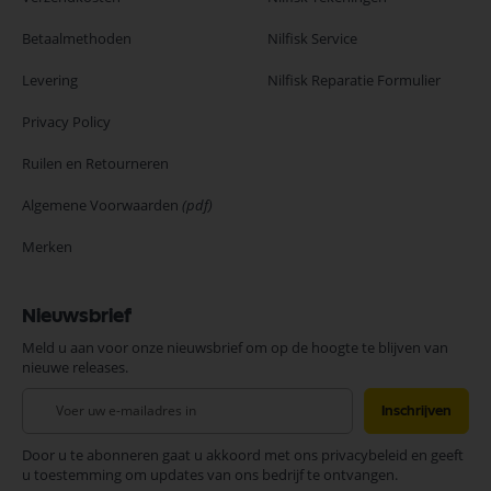
Betaalmethoden
Nilfisk Service
Levering
Nilfisk Reparatie Formulier
Privacy Policy
Ruilen en Retourneren
Algemene Voorwaarden
(pdf)
Merken
Nieuwsbrief
Meld u aan voor onze nieuwsbrief om op de hoogte te blijven van
nieuwe releases.
Abonneer
Inschrijven
u
op
Door u te abonneren gaat u akkoord met ons privacybeleid en geeft
onze
u toestemming om updates van ons bedrijf te ontvangen.
nieuwsbrief