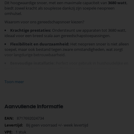
Dit hoogwaardige snoer, met een maximale capaciteit van
3680 watt
,
biedt zowel kracht als souplesse dankzij zijn soepele neopreen
omhulsel.
Waarom voor ons gereedschapsnoer kiezen?
Krachtige prestaties:
Ondersteunt uw apparaten tot 3680 watt,
ideaal voor een breed scala aan gereedschapstoepassingen.
Flexibiliteit en duurzaamheid:
Het neopreen snoer is niet alleen
soepel, maar ook bestand tegen zware omstandigheden, wat zorgt
voor langdurige betrouwbaarheid.
Eenvoudige installatie:
Perfect voor gebruik in huishoudelijke en
werkplaatsomgevingen, waar efficiëntie en gemak voorop staan.
Verlies geen tijd met minderwaardige kabels. Kies voor het
Merkloos
Toon meer
Gereedschapsnoer
en verhoog de productiviteit van uw werkruimte.
Investeer vandaag nog in kwaliteit en betrouwbaarheid. Bestel nu en
ervaar zelf het verschil!
Aanvullende informatie
Meer
8717692024734
informatie
Bij geen voorraad +/- week levertijd
1 stuk