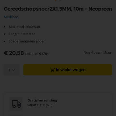
Ga
Gereedschapsnoer2X1.5MM, 10m - Neopreen
naar
het
Merkloos
begin
van
Maximaal; 3680 watt
de
afbeeldingen-
Lengte: 10 Meter
gallerij
Soepel neopreen snoer
Nog
4
beschikbaar
€ 20,58
€ 17,01
1
In winkelwagen
Gratis verzending
vanaf € 100 (NL)