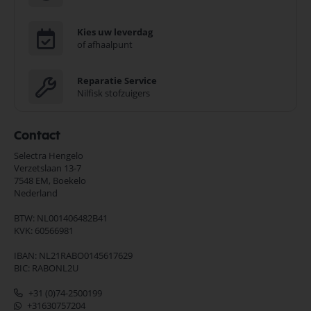
Kies uw leverdag
of afhaalpunt
Reparatie Service
Nilfisk stofzuigers
Contact
Selectra Hengelo
Verzetslaan 13-7
7548 EM,
Boekelo
Nederland
BTW: NL001406482B41
KVK: 60566981
IBAN: NL21RABO0145617629
BIC: RABONL2U
+31 (0)74-2500199
+31630757204