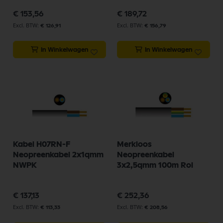
€ 153,56
€ 189,72
€ 126,91
€ 156,79
In Winkelwagen
In Winkelwagen
Kabel H07RN-F
Merkloos
Neopreenkabel 2x1qmm
Neopreenkabel
NWPK
3x2,5qmm 100m Rol
€ 137,13
€ 252,36
€ 113,33
€ 208,56