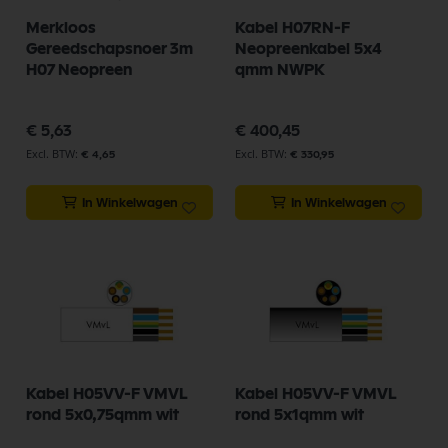
Merkloos
Kabel H07RN-F
Gereedschapsnoer 3m
Neopreenkabel 5x4
H07 Neopreen
qmm NWPK
€ 5,63
€ 400,45
€ 4,65
€ 330,95
In Winkelwagen
In Winkelwagen
Kabel H05VV-F VMVL
Kabel H05VV-F VMVL
rond 5x0,75qmm wit
rond 5x1qmm wit