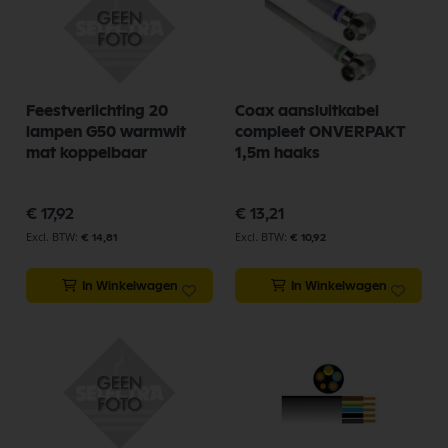
Feestverlichting 20
Coax aansluitkabel
lampen G50 warmwit
compleet ONVERPAKT
mat koppelbaar
1,5m haaks
€ 17,92
€ 13,21
€ 14,81
€ 10,92
In Winkelwagen
In Winkelwagen