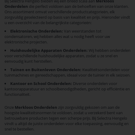
Bij Selectra Hengelo bieden wij een breed scala aan
Merkloos
Onderdelen
die perfect voldoen aan de behoeften van onze klanten.
Ons assortiment omvat verschillende productcategorieën, elk
zorgvuldig geselecteerd op basis van kwaliteit en prijs. Hieronder vindt
u een overzicht van de belangrijkste categorieën:
Elektronische Onderdelen:
Van weerstanden tot
condensatoren, wij hebben alles wat u nodig heeft voor uw
elektronische projecten.
Huishoudelijke Apparaten Onderdelen:
Wij hebben onderdelen
voor verschillende huishoudelijke apparaten, zodat u ze snel en
eenvoudig kunt herstellen.
Tuinen en Buitenleven Onderdelen:
Kwaliteitsonderdelen voor
tuinmachines en gereedschappen, ideaal voor de tuinier in elk seizoen.
Kantoor en School Onderdelen:
Diverse onderdelen voor
kantoorapparatuur en schoolbenodigdheden, gericht op efficiëntie en
functionaliteit.
Onze
Merkloos Onderdelen
zijn zorgvuldig gekozen om aan de
hoogste kwaliteitsnormen te voldoen, zodat u verzekerd bent van
betrouwbare producten tegen een scherpe prijs. Bij Selectra Hengelo
vindt u altijd de juiste onderdelen voor elke toepassing, eenvoudig en
snel te bestellen.