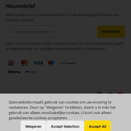
Nieuwsbrief
Meld u aan voor onze nieuwsbrief om op de hoogte te blijven van
nieuwe releases.
Abonneer
Inschrijven
u
op
Door u te abonneren gaat u akkoord met ons privacybeleid en geeft
onze
u toestemming om updates van ons bedrijf te ontvangen.
nieuwsbrief
Neem contact met ons op
Deze website maakt gebruik van cookies om uw ervaring te
verbeteren. Door op "Weigeren" te klikken, stemt u in met het
gebruik van alleen noodzakelijke cookies. U kunt ook alleen
geselecteerde cookies accepteren.
Weigeren
Accept Selection
Accept All