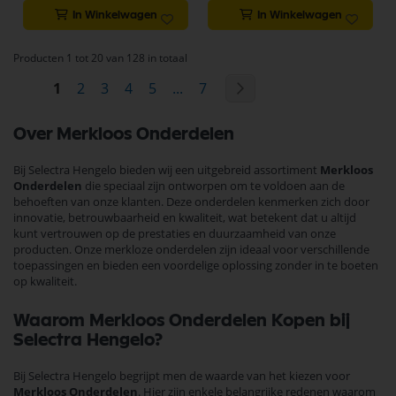
In Winkelwagen
In Winkelwagen
Producten 1 tot 20 van 128 in totaal
Pagina
U lees momenteel pagina
Pagina
Pagina
Pagina
Pagina
Pagina
Pagina
Volgende
1
2
3
4
5
...
7
Over Merkloos Onderdelen
Bij Selectra Hengelo bieden wij een uitgebreid assortiment
Merkloos
Onderdelen
die speciaal zijn ontworpen om te voldoen aan de
behoeften van onze klanten. Deze onderdelen kenmerken zich door
innovatie, betrouwbaarheid en kwaliteit, wat betekent dat u altijd
kunt vertrouwen op de prestaties en duurzaamheid van onze
producten. Onze merkloze onderdelen zijn ideaal voor verschillende
toepassingen en bieden een voordelige oplossing zonder in te boeten
op kwaliteit.
Waarom Merkloos Onderdelen Kopen bij
Selectra Hengelo?
Bij Selectra Hengelo begrijpt men de waarde van het kiezen voor
Merkloos Onderdelen
. Hier zijn enkele belangrijke redenen waarom