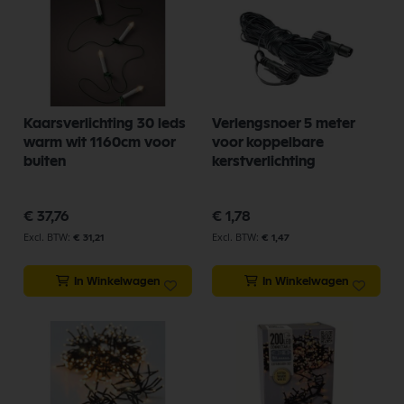
Kaarsverlichting 30 leds
Verlengsnoer 5 meter
warm wit 1160cm voor
voor koppelbare
buiten
kerstverlichting
€ 37,76
€ 1,78
€ 31,21
€ 1,47
In Winkelwagen
In Winkelwagen