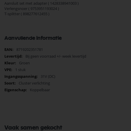
Aansluit set met adapter ( 1428338941003 )
Verlengsnoer ( 9753951193024 )
T-splitter ( 898277612455 )
Aanvullende informatie
Meer
8719202351781
informatie
Bij geen voorraad +/- week levertijd
Groen
1 stuk
31V (DC)
Cluster verlichting
Koppelbaar
Vaak samen gekocht