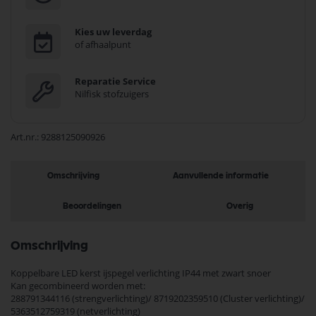
Kies uw leverdag
of afhaalpunt
Reparatie Service
Nilfisk stofzuigers
Art.nr.
9288125090926
Omschrijving
Aanvullende informatie
Beoordelingen
Overig
Omschrijving
Koppelbare LED kerst ijspegel verlichting IP44 met zwart snoer
Kan gecombineerd worden met:
288791344116 (strengverlichting)/ 8719202359510 (Cluster verlichting)/
5363512759319 (netverlichting)