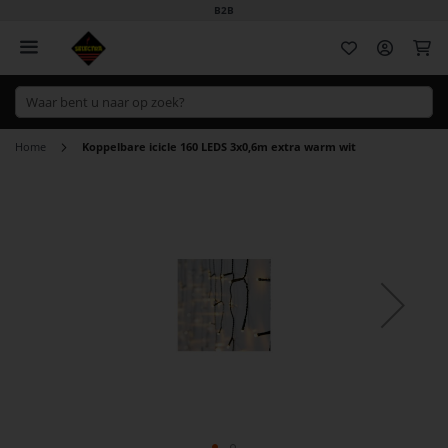
B2B
Wi
Home
Koppelbare icicle 160 LEDS 3x0,6m extra warm wit
Ga
naar
het
einde
van
de
afbeeldingen-
gallerij