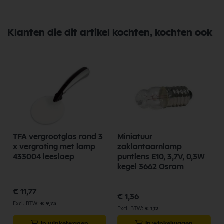
Klanten die dit artikel kochten, kochten ook
TFA vergrootglas rond 3
Miniatuur
x vergroting met lamp
zaklantaarnlamp
433004 leesloep
puntlens E10, 3,7V, 0,3W
kegel 3662 Osram
€ 11,77
€ 1,36
€ 9,73
€ 1,12
In winkelwagen
In winkelwagen