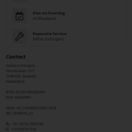
Kies uw leverdag
of afhaalpunt
Reparatie Service
Nilfisk stofzuigers
Contact
Selectra Hengelo
Verzetslaan 13-7
7548 EM,
Boekelo
Nederland
BTW: NL001406482B41
KVK: 60566981
IBAN: NL21RABO0145617629
BIC: RABONL2U
+31 (0)74-2500199
+31630757204