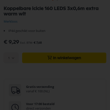
Ga
Koppelbare icicle 160 LEDS 3x0,6m extra
naar
warm wit
het
begin
Merkloos
van
de
IP44 geschikt voor buiten
afbeeldingen-
gallerij
€ 9,29
€ 7,68
1
In winkelwagen
Gratis verzending
vanaf € 100 (NL)
Voor 17:00 besteld
direct verzonden